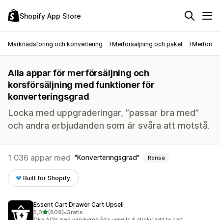
Shopify App Store
Marknadsföring och konvertering
Merförsäljning och paket
Merförsäl
Alla appar för merförsäljning och
korsförsäljning med funktioner för
konverteringsgrad
Locka med uppgraderingar, ”passar bra med”
och andra erbjudanden som är svåra att motstå.
1 036 appar med
Konverteringsgrad
Rensa
Built for Shopify
Essent Cart Drawer Cart Upsell
av 5 stjärnor
5,0
(809)
•
Gratis
809 recensioner totalt
Öka AOV med varukorgslåda upsells & sticky add to cart