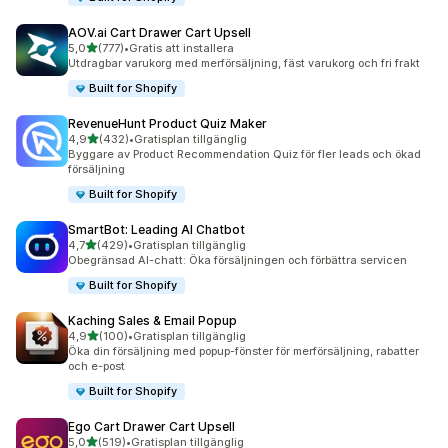
AOV.ai Cart Drawer Cart Upsell
av 5 stjärnor
5,0
(777)
•
Gratis att installera
777 recensioner totalt
Utdragbar varukorg med merförsäljning, fäst varukorg och fri frakt
Built for Shopify
RevenueHunt Product Quiz Maker
av 5 stjärnor
4,9
(432)
•
Gratisplan tillgänglig
432 recensioner totalt
Byggare av Product Recommendation Quiz för fler leads och ökad
försäljning
Built for Shopify
SmartBot: Leading AI Chatbot
av 5 stjärnor
4,7
(429)
•
Gratisplan tillgänglig
429 recensioner totalt
Obegränsad AI-chatt: Öka försäljningen och förbättra servicen
Built for Shopify
Kaching Sales & Email Popup
av 5 stjärnor
4,9
(100)
•
Gratisplan tillgänglig
100 recensioner totalt
Öka din försäljning med popup-fönster för merförsäljning, rabatter
och e-post
Built for Shopify
Ego Cart Drawer Cart Upsell
av 5 stjärnor
5,0
(519)
•
Gratisplan tillgänglig