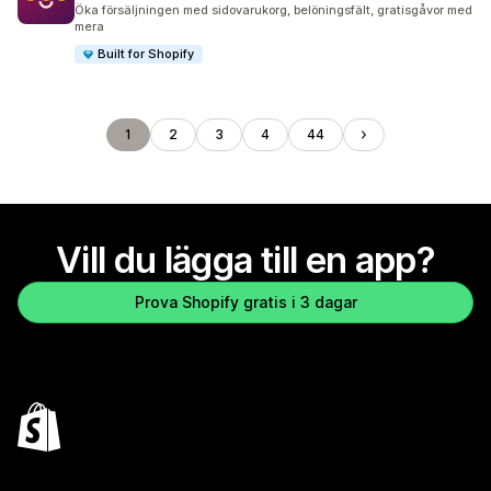
519 recensioner totalt
Öka försäljningen med sidovarukorg, belöningsfält, gratisgåvor med
mera
Built for Shopify
1
2
3
4
44
Vill du lägga till en app?
Prova Shopify gratis i 3 dagar