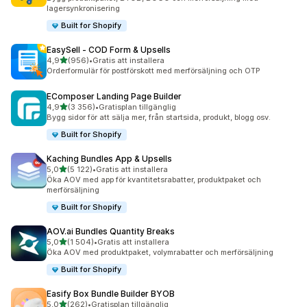
lagersynkronisering
Built for Shopify
EasySell ‑ COD Form & Upsells
av 5 stjärnor
4,9
(956)
•
Gratis att installera
956 recensioner totalt
Orderformulär för postförskott med merförsäljning och OTP
EComposer Landing Page Builder
av 5 stjärnor
4,9
(3 356)
•
Gratisplan tillgänglig
3356 recensioner totalt
Bygg sidor för att sälja mer, från startsida, produkt, blogg osv.
Built for Shopify
Kaching Bundles App & Upsells
av 5 stjärnor
5,0
(5 122)
•
Gratis att installera
5122 recensioner totalt
Öka AOV med app för kvantitetsrabatter, produktpaket och
merförsäljning
Built for Shopify
AOV.ai Bundles Quantity Breaks
av 5 stjärnor
5,0
(1 504)
•
Gratis att installera
1504 recensioner totalt
Öka AOV med produktpaket, volymrabatter och merförsäljning
Built for Shopify
Easify Box Bundle Builder BYOB
av 5 stjärnor
5,0
(262)
•
Gratisplan tillgänglig