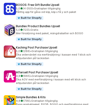
BOGOS: Free Gift Bundle Upsell
av 5 stjärnor
5,0
(4 050)
•
Gratisplan tillgänglig
4050 recensioner totalt
Pålitlig app för gåva vid köp, köp x få y och paket
Built for Shopify
Bundlex Product Bundles Upsell
av 5 stjärnor
5,0
(123)
•
Gratis
123 recensioner totalt
Mer försäljning med paket, mängdrabatter och BOGO
Built for Shopify
Kaching Post Purchase Upsell
av 5 stjärnor
5,0
(288)
•
Gratisplan tillgänglig
288 recensioner totalt
Öka ordervärdet via merförsäljning i kassan med 1 klick och
erbjudanden på tacksidan
Built for Shopify
Aftersell Post Purchase Upsell
av 5 stjärnor
4,8
(885)
•
Gratisplan tillgänglig
885 recensioner totalt
Öka AOV med merförsäljning i kassan med ett klick och
erbjudanden på tacksidan
Built for Shopify
Simple Bundles & Kits
av 5 stjärnor
4,8
(738)
•
Gratisplan tillgänglig
738 recensioner totalt
Bygg produktpaket, BYOB, BOGO och merförsäljning med