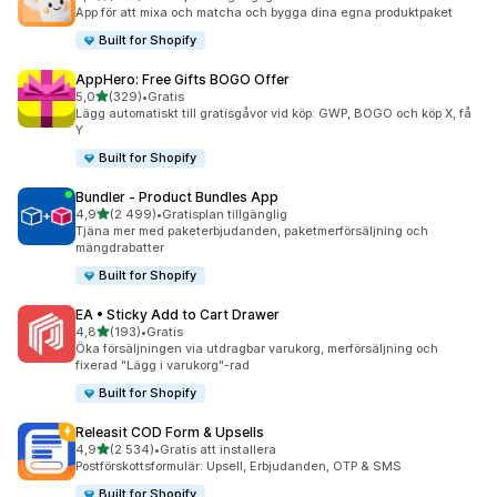
262 recensioner totalt
App för att mixa och matcha och bygga dina egna produktpaket
Built for Shopify
AppHero: Free Gifts BOGO Offer
av 5 stjärnor
5,0
(329)
•
Gratis
329 recensioner totalt
Lägg automatiskt till gratisgåvor vid köp: GWP, BOGO och köp X, få
Y
Built for Shopify
Bundler ‑ Product Bundles App
av 5 stjärnor
4,9
(2 499)
•
Gratisplan tillgänglig
2499 recensioner totalt
Tjäna mer med paketerbjudanden, paketmerförsäljning och
mängdrabatter
Built for Shopify
EA • Sticky Add to Cart Drawer
av 5 stjärnor
4,8
(193)
•
Gratis
193 recensioner totalt
Öka försäljningen via utdragbar varukorg, merförsäljning och
fixerad "Lägg i varukorg"-rad
Built for Shopify
Releasit COD Form & Upsells
av 5 stjärnor
4,9
(2 534)
•
Gratis att installera
2534 recensioner totalt
Postförskottsformulär: Upsell, Erbjudanden, OTP & SMS
Built for Shopify