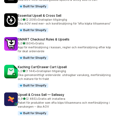
Built for Shopify
Essential Upsell & Cross Sell
av 5 stjärnor
5,0
(2 209)
•
Gratisplan tillgänglig
2209 recensioner totalt
Öka AOV med mer- och korsförsäljning för ”ofta köpta tillsammans”
Built for Shopify
SMART Checkout Rules & Upsells
av 5 stjärnor
5,0
(604)
•
Gratis
604 recensioner totalt
App för merförsäljning i kassan, regler och merförsäljning efter köp
för ökat ordervärde
Built for Shopify
Kaching CartDrawer Cart Upsell
av 5 stjärnor
5,0
(1 144)
•
Gratisplan tillgänglig
1144 recensioner totalt
Öka genomsnittligt ordervärde: utdragbar varukorg, merförsäljning
och mätare för fri frakt
Built for Shopify
Upsell & Cross Sell — Selleasy
av 5 stjärnor
4,9
(2 485)
•
Gratis att installera
2485 recensioner totalt
Paket för produkter som ofta köps tillsammans och merförsäljning i
varukorgen – öka AOV
Built for Shopify