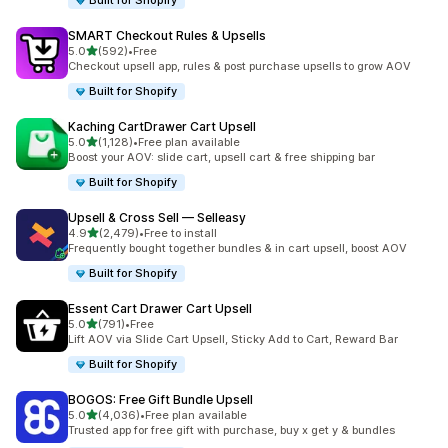
Built for Shopify
SMART Checkout Rules & Upsells
เต็ม 5 ดาว
5.0
(592)
•
Free
ทั้งหมด 592 รีวิว
Checkout upsell app, rules & post purchase upsells to grow AOV
Built for Shopify
Kaching CartDrawer Cart Upsell
เต็ม 5 ดาว
5.0
(1,128)
•
Free plan available
ทั้งหมด 1128 รีวิว
Boost your AOV: slide cart, upsell cart & free shipping bar
Built for Shopify
Upsell & Cross Sell — Selleasy
เต็ม 5 ดาว
4.9
(2,479)
•
Free to install
ทั้งหมด 2479 รีวิว
Frequently bought together bundles & in cart upsell, boost AOV
Built for Shopify
Essent Cart Drawer Cart Upsell
เต็ม 5 ดาว
5.0
(791)
•
Free
ทั้งหมด 791 รีวิว
Lift AOV via Slide Cart Upsell, Sticky Add to Cart, Reward Bar
Built for Shopify
BOGOS: Free Gift Bundle Upsell
เต็ม 5 ดาว
5.0
(4,036)
•
Free plan available
ทั้งหมด 4036 รีวิว
Trusted app for free gift with purchase, buy x get y & bundles