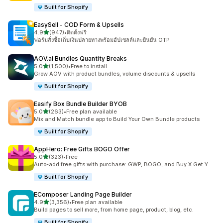
Built for Shopify
EasySell ‑ COD Form & Upsells
เต็ม 5 ดาว
4.9
(947)
•
ติดตั้งฟรี
ทั้งหมด 947 รีวิว
ฟอร์มสั่งซื้อเก็บเงินปลายทางพร้อมอัปเซลล์และยืนยัน OTP
AOV.ai Bundles Quantity Breaks
เต็ม 5 ดาว
5.0
(1,500)
•
Free to install
ทั้งหมด 1500 รีวิว
Grow AOV with product bundles, volume discounts & upsells
Built for Shopify
Easify Box Bundle Builder BYOB
เต็ม 5 ดาว
5.0
(263)
•
Free plan available
ทั้งหมด 263 รีวิว
Mix and Match bundle app to Build Your Own Bundle products
Built for Shopify
AppHero: Free Gifts BOGO Offer
เต็ม 5 ดาว
5.0
(323)
•
Free
ทั้งหมด 323 รีวิว
Auto-add free gifts with purchase: GWP, BOGO, and Buy X Get Y
Built for Shopify
EComposer Landing Page Builder
เต็ม 5 ดาว
4.9
(3,356)
•
Free plan available
ทั้งหมด 3356 รีวิว
Build pages to sell more, from home page, product, blog, etc.
Built for Shopify