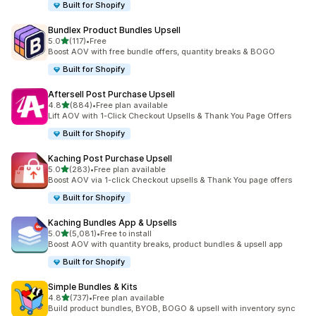
Built for Shopify
Bundlex Product Bundles Upsell
เต็ม 5 ดาว
5.0
(117)
•
Free
ทั้งหมด 117 รีวิว
Boost AOV with free bundle offers, quantity breaks & BOGO
Built for Shopify
Aftersell Post Purchase Upsell
เต็ม 5 ดาว
4.8
(884)
•
Free plan available
ทั้งหมด 884 รีวิว
Lift AOV with 1-Click Checkout Upsells & Thank You Page Offers
Built for Shopify
Kaching Post Purchase Upsell
เต็ม 5 ดาว
5.0
(283)
•
Free plan available
ทั้งหมด 283 รีวิว
Boost AOV via 1-click Checkout upsells & Thank You page offers
Built for Shopify
Kaching Bundles App & Upsells
เต็ม 5 ดาว
5.0
(5,081)
•
Free to install
ทั้งหมด 5081 รีวิว
Boost AOV with quantity breaks, product bundles & upsell app
Built for Shopify
Simple Bundles & Kits
เต็ม 5 ดาว
4.8
(737)
•
Free plan available
ทั้งหมด 737 รีวิว
Build product bundles, BYOB, BOGO & upsell with inventory sync