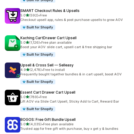
Built for Shopify
SMART Checkout Rules & Upsells
เต็ม 5 ดาว
5.0
(592)
•
Free
ทั้งหมด 592 รีวิว
Checkout upsell app, rules & post purchase upsells to grow AOV
Built for Shopify
Kaching CartDrawer Cart Upsell
เต็ม 5 ดาว
5.0
(1,126)
•
Free plan available
ทั้งหมด 1126 รีวิว
Boost your AOV: slide cart, upsell cart & free shipping bar
Built for Shopify
Upsell & Cross Sell — Selleasy
เต็ม 5 ดาว
4.9
(2,478)
•
Free to install
ทั้งหมด 2478 รีวิว
Frequently bought together bundles & in cart upsell, boost AOV
Built for Shopify
Essent Cart Drawer Cart Upsell
เต็ม 5 ดาว
5.0
(789)
•
Free
ทั้งหมด 789 รีวิว
Lift AOV via Slide Cart Upsell, Sticky Add to Cart, Reward Bar
Built for Shopify
BOGOS: Free Gift Bundle Upsell
เต็ม 5 ดาว
5.0
(4,035)
•
Free plan available
ทั้งหมด 4035 รีวิว
Trusted app for free gift with purchase, buy x get y & bundles