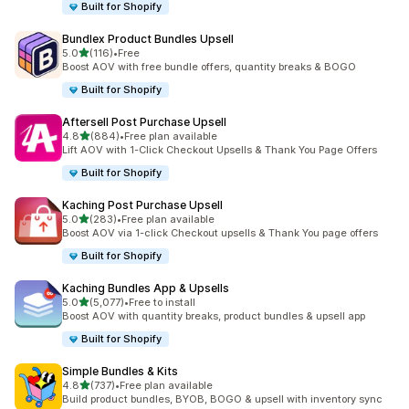
Built for Shopify
Bundlex Product Bundles Upsell
เต็ม 5 ดาว
5.0
(116)
•
Free
ทั้งหมด 116 รีวิว
Boost AOV with free bundle offers, quantity breaks & BOGO
Built for Shopify
Aftersell Post Purchase Upsell
เต็ม 5 ดาว
4.8
(884)
•
Free plan available
ทั้งหมด 884 รีวิว
Lift AOV with 1-Click Checkout Upsells & Thank You Page Offers
Built for Shopify
Kaching Post Purchase Upsell
เต็ม 5 ดาว
5.0
(283)
•
Free plan available
ทั้งหมด 283 รีวิว
Boost AOV via 1-click Checkout upsells & Thank You page offers
Built for Shopify
Kaching Bundles App & Upsells
เต็ม 5 ดาว
5.0
(5,077)
•
Free to install
ทั้งหมด 5077 รีวิว
Boost AOV with quantity breaks, product bundles & upsell app
Built for Shopify
Simple Bundles & Kits
เต็ม 5 ดาว
4.8
(737)
•
Free plan available
ทั้งหมด 737 รีวิว
Build product bundles, BYOB, BOGO & upsell with inventory sync