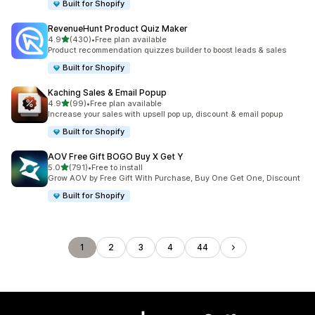
Built for Shopify
RevenueHunt Product Quiz Maker
เต็ม 5 ดาว
4.9
(430)
•
Free plan available
ทั้งหมด 430 รีวิว
Product recommendation quizzes builder to boost leads & sales
Built for Shopify
Kaching Sales & Email Popup
เต็ม 5 ดาว
4.9
(99)
•
Free plan available
ทั้งหมด 99 รีวิว
Increase your sales with upsell pop up, discount & email popup
Built for Shopify
AOV Free Gift BOGO Buy X Get Y
เต็ม 5 ดาว
5.0
(791)
•
Free to install
ทั้งหมด 791 รีวิว
Grow AOV by Free Gift With Purchase, Buy One Get One, Discount
Built for Shopify
1
2
3
4
44