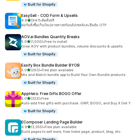
Built for Shopify
EasySell ‑ COD Form & Upsells
เต็ม 5 ดาว
4.9
(947)
•
ติดตั้งฟรี
ทั้งหมด 947 รีวิว
ฟอร์มสั่งซื้อเก็บเงินปลายทางพร้อมอัปเซลล์และยืนยัน OTP
AOV.ai Bundles Quantity Breaks
เต็ม 5 ดาว
5.0
(1,500)
•
Free to install
ทั้งหมด 1500 รีวิว
Grow AOV with product bundles, volume discounts & upsells
Built for Shopify
Easify Box Bundle Builder BYOB
เต็ม 5 ดาว
5.0
(263)
•
Free plan available
ทั้งหมด 263 รีวิว
Mix and Match bundle app to Build Your Own Bundle products
Built for Shopify
AppHero: Free Gifts BOGO Offer
เต็ม 5 ดาว
5.0
(322)
•
Free
ทั้งหมด 322 รีวิว
Auto-add free gifts with purchase: GWP, BOGO, and Buy X Get Y
Built for Shopify
EComposer Landing Page Builder
เต็ม 5 ดาว
4.9
(3,355)
•
Free plan available
ทั้งหมด 3355 รีวิว
Build pages to sell more, from home page, product, blog, etc.
Built for Shopify