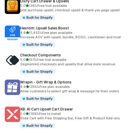
Oxify Cart Drawer & Upsells
เต็ม 5 ดาว
5.0
(36)
•
Free trial available
ทั้งหมด 36 รีวิว
post purchase upsell, checkout upsell & thank you page upsell
Built for Shopify
Hextom: Upsell Sales Boost
เต็ม 5 ดาว
4.8
(1,432)
•
Free plan available
ทั้งหมด 1432 รีวิว
Increase AOV with upsell, bundle, BOGO, countdown and trust
Built for Shopify
Checkout Components
เต็ม 5 ดาว
5.0
(57)
•
Free trial available
ทั้งหมด 57 รีวิว
Segmented checkouts and upsells that drive more revenue
Built for Shopify
Wrapin ‑ Gift Wrap & Options
เต็ม 5 ดาว
4.9
(355)
•
Free plan available
ทั้งหมด 355 รีวิว
Allow customers to select gift wrap & message for their orders
Built for Shopify
XB: AI Cart Upsell Cart Drawer
เต็ม 5 ดาว
5.0
(199)
•
Free to install
ทั้งหมด 199 รีวิว
Slide Cart with Free Shipping Bar, Free Gift & Product Add-ons
Built for Shopify