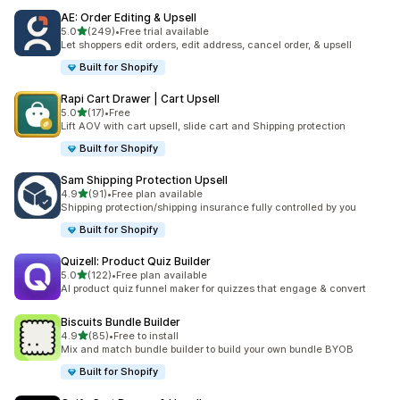
AE: Order Editing & Upsell
เต็ม 5 ดาว
5.0
(249)
•
Free trial available
ทั้งหมด 249 รีวิว
Let shoppers edit orders, edit address, cancel order, & upsell
Built for Shopify
Rapi Cart Drawer | Cart Upsell
เต็ม 5 ดาว
5.0
(17)
•
Free
ทั้งหมด 17 รีวิว
Lift AOV with cart upsell, slide cart and Shipping protection
Built for Shopify
Sam Shipping Protection Upsell
เต็ม 5 ดาว
4.9
(91)
•
Free plan available
ทั้งหมด 91 รีวิว
Shipping protection/shipping insurance fully controlled by you
Built for Shopify
Quizell: Product Quiz Builder
เต็ม 5 ดาว
5.0
(122)
•
Free plan available
ทั้งหมด 122 รีวิว
AI product quiz funnel maker for quizzes that engage & convert
Biscuits Bundle Builder
เต็ม 5 ดาว
4.9
(85)
•
Free to install
ทั้งหมด 85 รีวิว
Mix and match bundle builder to build your own bundle BYOB
Built for Shopify