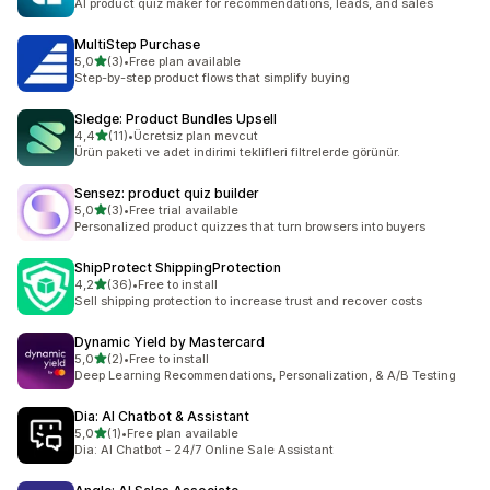
AI product quiz maker for recommendations, leads, and sales
MultiStep Purchase
5 yıldız üzerinden
5,0
(3)
•
Free plan available
toplam 3 değerlendirme
Step-by-step product flows that simplify buying
Sledge: Product Bundles Upsell
5 yıldız üzerinden
4,4
(11)
•
Ücretsiz plan mevcut
toplam 11 değerlendirme
Ürün paketi ve adet indirimi teklifleri filtrelerde görünür.
Sensez: product quiz builder
5 yıldız üzerinden
5,0
(3)
•
Free trial available
toplam 3 değerlendirme
Personalized product quizzes that turn browsers into buyers
ShipProtect ShippingProtection
5 yıldız üzerinden
4,2
(36)
•
Free to install
toplam 36 değerlendirme
Sell shipping protection to increase trust and recover costs
Dynamic Yield by Mastercard
5 yıldız üzerinden
5,0
(2)
•
Free to install
toplam 2 değerlendirme
Deep Learning Recommendations, Personalization, & A/B Testing
Dia: AI Chatbot & Assistant
5 yıldız üzerinden
5,0
(1)
•
Free plan available
toplam 1 değerlendirme
Dia: AI Chatbot - 24/7 Online Sale Assistant