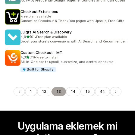
AOV+ by Frequently Bought Together Bundles and In Cart Upsell
Checkout Extensions
Free plan available
Customize Checkout & Thank You pages with Upsells, Free Gifts
Luigi’s AI Search & Discovery
5 yıldız üzerinden
4,9
(9)
•
Free plan available
toplam 9 değerlendirme
Boost your store's conversions with AI Search and Recommender.
Custom Checkout ‑ MT
5 yıldız üzerinden
4,3
(11)
•
Free to install
toplam 11 değerlendirme
All-In-One app to upsell, customize, and control checkout
Built for Shopify
1
12
13
14
15
44
Uygulama eklemek mi