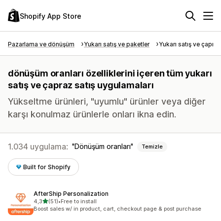
Shopify App Store
Pazarlama ve dönüşüm
Yukarı satış ve paketler
Yukarı satış ve çapraz
dönüşüm oranları özelliklerini içeren tüm yukarı
satış ve çapraz satış uygulamaları
Yükseltme ürünleri, "uyumlu" ürünler veya diğer
karşı konulmaz ürünlerle onları ikna edin.
1.034 uygulama:
Dönüşüm oranları
Temizle
Built for Shopify
AfterShip Personalization
5 yıldız üzerinden
4,3
(51)
•
Free to install
toplam 51 değerlendirme
Boost sales w/ in product, cart, checkout page & post purchase