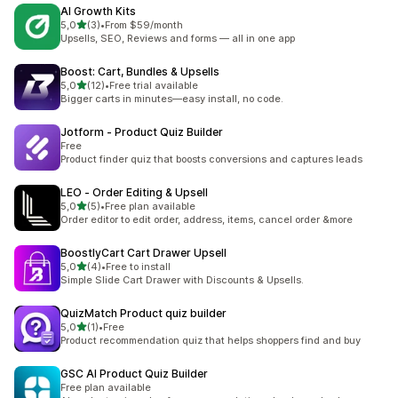
AI Growth Kits
5 yıldız üzerinden
5,0
(3)
•
From $59/month
toplam 3 değerlendirme
Upsells, SEO, Reviews and forms — all in one app
Boost: Cart, Bundles & Upsells
5 yıldız üzerinden
5,0
(12)
•
Free trial available
toplam 12 değerlendirme
Bigger carts in minutes—easy install, no code.
Jotform ‑ Product Quiz Builder
Free
Product finder quiz that boosts conversions and captures leads
LEO ‑ Order Editing & Upsell
5 yıldız üzerinden
5,0
(5)
•
Free plan available
toplam 5 değerlendirme
Order editor to edit order, address, items, cancel order &more
BoostlyCart Cart Drawer Upsell
5 yıldız üzerinden
5,0
(4)
•
Free to install
toplam 4 değerlendirme
Simple Slide Cart Drawer with Discounts & Upsells.
QuizMatch Product quiz builder
5 yıldız üzerinden
5,0
(1)
•
Free
toplam 1 değerlendirme
Product recommendation quiz that helps shoppers find and buy
GSC AI Product Quiz Builder
Free plan available