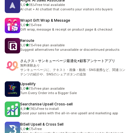
Angle: AI Sales Associate
5 yıldız üzerinden
5,0
(8)
•
Free trial available
toplam 8 değerlendirme
AI chat + AI chatbot that converts your visitors into buyers
Wrapit Gift Wrap & Message
5 yıldız üzerinden
5,0
(1)
•
Free
toplam 1 değerlendirme
Gift wrap, message & receipt on product page & checkout
Reroute
5 yıldız üzerinden
5,0
(1)
•
Free plan available
toplam 1 değerlendirme
Suggest alternatives for unavailable or discontinued products
さんクス ‑ サンキューページ最適化+顧客アンケートアプリ
無料体験あり
サンキューページに、テキスト・画像・動画・SNS連携など、関連コン
テンツの紹介や、SNSのシェアボタンの追加
Upsellify
5 yıldız üzerinden
5,0
(1)
•
Free plan available
toplam 1 değerlendirme
Turn Every Order into a Bigger Sale
Searchanise Upsell Cross‑sell
5 yıldız üzerinden
4,9
(16)
•
Free to install
toplam 16 değerlendirme
Boost your sales with the all-in-one upsell and marketing app
BiSell Upsell & Cross Sell
5 yıldız üzerinden
5,0
(7)
•
Free
toplam 7 değerlendirme