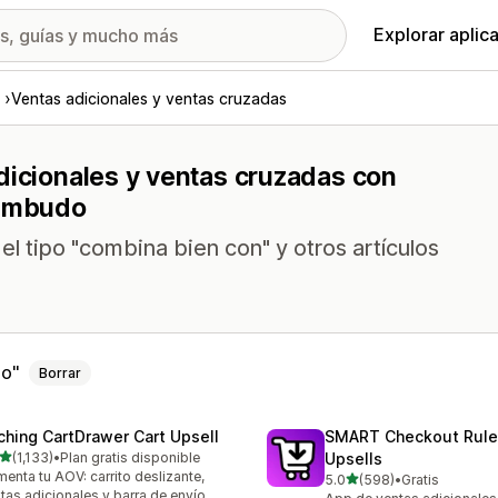
Explorar aplic
Ventas adicionales y ventas cruzadas
dicionales y ventas cruzadas con
 embudo
el tipo "combina bien con" y otros artículos
do
Borrar
ching CartDrawer Cart Upsell
SMART Checkout Rule
de 5 estrellas
(1,133)
•
Plan gratis disponible
Upsells
3 reseñas en total
enta tu AOV: carrito deslizante,
de 5 estrellas
5.0
(598)
•
Gratis
598 reseñas en total
tas adicionales y barra de envío