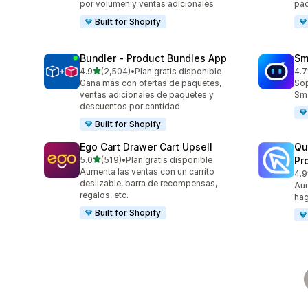
por volumen y ventas adicionales
pa
Built for Shopify
Bundler ‑ Product Bundles App
Sm
de 5 estrellas
4.9
(2,504)
•
Plan gratis disponible
4.7
2504 reseñas en total
428
Gana más con ofertas de paquetes,
Sop
ventas adicionales de paquetes y
Sma
descuentos por cantidad
Built for Shopify
Ego Cart Drawer Cart Upsell
Qu
de 5 estrellas
5.0
(519)
•
Plan gratis disponible
Pr
519 reseñas en total
Aumenta las ventas con un carrito
4.9
431
deslizable, barra de recompensas,
Aum
regalos, etc.
hag
Built for Shopify