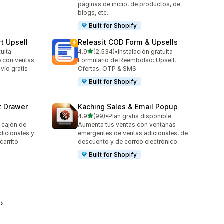
páginas de inicio, de productos, de
blogs, etc.
Built for Shopify
t Upsell
Releasit COD Form & Upsells
de 5 estrellas
tuita
4.9
(2,534)
•
Instalación gratuita
2534 reseñas en total
e con ventas
Formulario de Reembolso: Upsell,
nvío gratis
Ofertas, OTP & SMS
Built for Shopify
t Drawer
Kaching Sales & Email Popup
de 5 estrellas
4.9
(99)
•
Plan gratis disponible
99 reseñas en total
 cajón de
Aumenta tus ventas con ventanas
adicionales y
emergentes de ventas adicionales, de
carrito
descuento y de correo electrónico
Built for Shopify