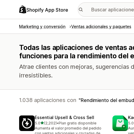
Shopify App Store
Marketing y conversión
Ventas adicionales y paquetes
Todas las aplicaciones de ventas a
funciones para la rendimiento del
Atrae clientes con mejoras, sugerencias d
irresistibles.
1.038 aplicaciones con
Rendimiento del embu
Essential Upsell & Cross Sell
Ka
de 5 estrellas
5.0
(2,202)
•
Plan gratis disponible
5.0
2202 reseñas en total
113
Aumenta el valor promedio del pedido
Aum
con ventas adicionales y cruzadas de
ven