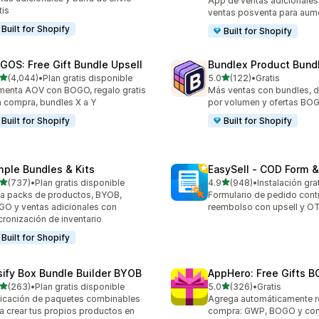
App de ventas adicionales,
tis
ventas posventa para aum
Built for Shopify
Built for Shopify
GOS: Free Gift Bundle Upsell
Bundlex Product Bund
de 5 estrellas
de 5 estrellas
(4,044)
•
Plan gratis disponible
5.0
(122)
•
Gratis
4 reseñas en total
122 reseñas en total
enta AOV con BOGO, regalo gratis
Más ventas con bundles, 
 compra, bundles X a Y
por volumen y ofertas BO
Built for Shopify
Built for Shopify
mple Bundles & Kits
EasySell ‑ COD Form &
de 5 estrellas
de 5 estrellas
(737)
•
Plan gratis disponible
4.9
(948)
•
Instalación gra
 reseñas en total
948 reseñas en total
a packs de productos, BYOB,
Formulario de pedido cont
O y ventas adicionales con
reembolso con upsell y O
cronización de inventario
Built for Shopify
sify Box Bundle Builder BYOB
AppHero: Free Gifts B
de 5 estrellas
de 5 estrellas
(263)
•
Plan gratis disponible
5.0
(326)
•
Gratis
 reseñas en total
326 reseñas en total
icación de paquetes combinables
Agrega automáticamente r
a crear tus propios productos en
compra: GWP, BOGO y com