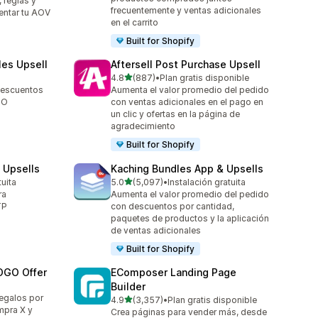
 reglas y
frecuentemente y ventas adicionales
entar tu AOV
en el carrito
Built for Shopify
les Upsell
Aftersell Post Purchase Upsell
de 5 estrellas
4.8
(887)
•
Plan gratis disponible
887 reseñas en total
descuentos
Aumenta el valor promedio del pedido
GO
con ventas adicionales en el pago en
un clic y ofertas en la página de
agradecimiento
Built for Shopify
 Upsells
Kaching Bundles App & Upsells
de 5 estrellas
tuita
5.0
(5,097)
•
Instalación gratuita
5097 reseñas en total
ra
Aumenta el valor promedio del pedido
TP
con descuentos por cantidad,
paquetes de productos y la aplicación
de ventas adicionales
Built for Shopify
OGO Offer
EComposer Landing Page
Builder
egalos por
de 5 estrellas
4.9
(3,357)
•
Plan gratis disponible
3357 reseñas en total
pra X y
Crea páginas para vender más, desde