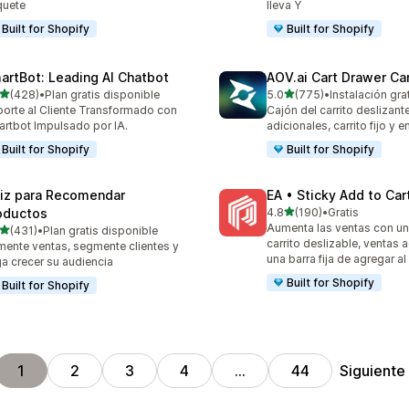
quete
lleva Y
Built for Shopify
Built for Shopify
artBot: Leading AI Chatbot
AOV.ai Cart Drawer Car
de 5 estrellas
de 5 estrellas
(428)
•
Plan gratis disponible
5.0
(775)
•
Instalación gra
 reseñas en total
775 reseñas en total
orte al Cliente Transformado con
Cajón del carrito deslizant
rtbot Impulsado por IA.
adicionales, carrito fijo y e
Built for Shopify
Built for Shopify
iz para Recomendar
EA • Sticky Add to Car
de 5 estrellas
oductos
4.8
(190)
•
Gratis
190 reseñas en total
Aumenta las ventas con un
de 5 estrellas
(431)
•
Plan gratis disponible
 reseñas en total
carrito deslizable, ventas 
ente ventas, segmente clientes y
una barra fija de agregar al 
a crecer su audiencia
Built for Shopify
Built for Shopify
Siguiente
1
2
3
4
…
44