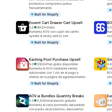
productos comprados juntos
gra
frecuentemente
Built for Shopify
Essent Cart Drawer Cart Upsell
BO
de 5 estrellas
5.0
(802)
•
Gratis
5.0
802 reseñas en total
404
Aumenta AOV con cajón de carrito
Aum
upsells & sticky add to cart
con
Built for Shopify
Kaching Post Purchase Upsell
Si
de 5 estrellas
5.0
(283)
•
Plan gratis disponible
4.8
283 reseñas en total
737
Aumenta el AOV mediante ventas
Cre
adicionales con 1 clic en el pago y
BOG
ofertas en la página de agradecimiento
sin
Built for Shopify
AOV.ai Bundles Quantity Breaks
Ea
de 5 estrellas
5.0
(1,500)
•
Instalación gratuita
5.0
1500 reseñas en total
263
Aumenta el valor promedio del pedido
Apl
con packs de productos, descuentos
par