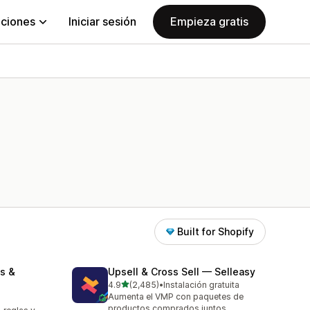
aciones
Iniciar sesión
Empieza gratis
Built for Shopify
s &
Upsell & Cross Sell — Selleasy
de 5 estrellas
4.9
(2,485)
•
Instalación gratuita
2485 reseñas en total
Aumenta el VMP con paquetes de
productos comprados juntos