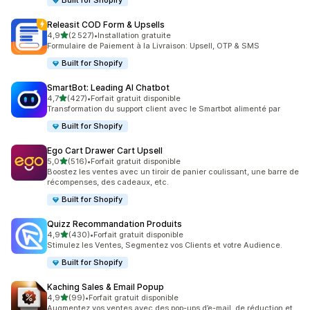
Built for Shopify
Releasit COD Form & Upsells
étoile(s) sur 5
4,9
(2 527)
•
Installation gratuite
2527 avis au total
Formulaire de Paiement à la Livraison: Upsell, OTP & SMS
Built for Shopify
SmartBot: Leading AI Chatbot
étoile(s) sur 5
4,7
(427)
•
Forfait gratuit disponible
427 avis au total
Transformation du support client avec le Smartbot alimenté par
Built for Shopify
Ego Cart Drawer Cart Upsell
étoile(s) sur 5
5,0
(516)
•
Forfait gratuit disponible
516 avis au total
Boostez les ventes avec un tiroir de panier coulissant, une barre de
récompenses, des cadeaux, etc.
Built for Shopify
Quizz Recommandation Produits
étoile(s) sur 5
4,9
(430)
•
Forfait gratuit disponible
430 avis au total
Stimulez les Ventes, Segmentez vos Clients et votre Audience.
Built for Shopify
Kaching Sales & Email Popup
étoile(s) sur 5
4,9
(99)
•
Forfait gratuit disponible
99 avis au total
Augmentez vos ventes avec des pop-ups d’e-mail, de réduction et