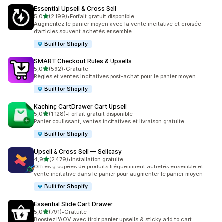
Essential Upsell & Cross Sell
étoile(s) sur 5
5,0
(2 199)
•
Forfait gratuit disponible
2199 avis au total
Augmentez le panier moyen avec la vente incitative et croisée
d’articles souvent achetés ensemble
Built for Shopify
SMART Checkout Rules & Upsells
étoile(s) sur 5
5,0
(592)
•
Gratuite
592 avis au total
Règles et ventes incitatives post-achat pour le panier moyen
Built for Shopify
Kaching CartDrawer Cart Upsell
étoile(s) sur 5
5,0
(1 128)
•
Forfait gratuit disponible
1128 avis au total
Panier coulissant, ventes incitatives et livraison gratuite
Built for Shopify
Upsell & Cross Sell — Selleasy
étoile(s) sur 5
4,9
(2 479)
•
Installation gratuite
2479 avis au total
Offres groupées de produits fréquemment achetés ensemble et
vente incitative dans le panier pour augmenter le panier moyen
Built for Shopify
Essential Slide Cart Drawer
étoile(s) sur 5
5,0
(791)
•
Gratuite
791 avis au total
Boostez l'AOV avec tiroir panier upsells & sticky add to cart