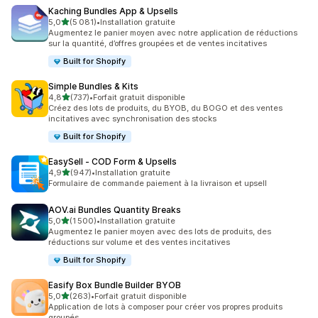
Kaching Bundles App & Upsells
étoile(s) sur 5
5,0
(5 081)
•
Installation gratuite
5081 avis au total
Augmentez le panier moyen avec notre application de réductions
sur la quantité, d’offres groupées et de ventes incitatives
Built for Shopify
Simple Bundles & Kits
étoile(s) sur 5
4,8
(737)
•
Forfait gratuit disponible
737 avis au total
Créez des lots de produits, du BYOB, du BOGO et des ventes
incitatives avec synchronisation des stocks
Built for Shopify
EasySell ‑ COD Form & Upsells
étoile(s) sur 5
4,9
(947)
•
Installation gratuite
947 avis au total
Formulaire de commande paiement à la livraison et upsell
AOV.ai Bundles Quantity Breaks
étoile(s) sur 5
5,0
(1 500)
•
Installation gratuite
1500 avis au total
Augmentez le panier moyen avec des lots de produits, des
réductions sur volume et des ventes incitatives
Built for Shopify
Easify Box Bundle Builder BYOB
étoile(s) sur 5
5,0
(263)
•
Forfait gratuit disponible
263 avis au total
Application de lots à composer pour créer vos propres produits
groupés