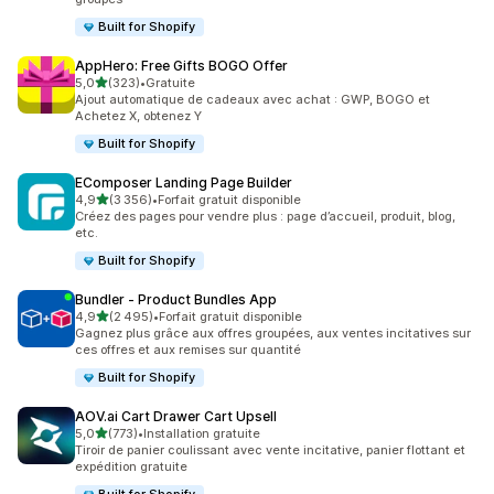
Built for Shopify
AppHero: Free Gifts BOGO Offer
étoile(s) sur 5
5,0
(323)
•
Gratuite
323 avis au total
Ajout automatique de cadeaux avec achat : GWP, BOGO et
Achetez X, obtenez Y
Built for Shopify
EComposer Landing Page Builder
étoile(s) sur 5
4,9
(3 356)
•
Forfait gratuit disponible
3356 avis au total
Créez des pages pour vendre plus : page d’accueil, produit, blog,
etc.
Built for Shopify
Bundler ‑ Product Bundles App
étoile(s) sur 5
4,9
(2 495)
•
Forfait gratuit disponible
2495 avis au total
Gagnez plus grâce aux offres groupées, aux ventes incitatives sur
ces offres et aux remises sur quantité
Built for Shopify
AOV.ai Cart Drawer Cart Upsell
étoile(s) sur 5
5,0
(773)
•
Installation gratuite
773 avis au total
Tiroir de panier coulissant avec vente incitative, panier flottant et
expédition gratuite