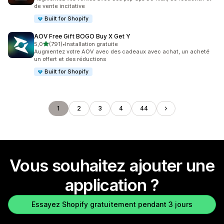
de vente incitative
Built for Shopify
AOV Free Gift BOGO Buy X Get Y
étoile(s) sur 5
5,0
(791)
•
Installation gratuite
791 avis au total
Augmentez votre AOV avec des cadeaux avec achat, un acheté
un offert et des réductions
Built for Shopify
1
2
3
4
44
Vous souhaitez ajouter une
application ?
Essayez Shopify gratuitement pendant 3 jours