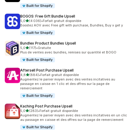
Built for Shopify
BOGOS: Free Gift Bundle Upsell
étoile(s) sur 5
5,0
(4 036)
•
Forfait gratuit disponible
4036 avis au total
Boostez AOV avec Free gift with purchase, Bundles, Buy x get y
Built for Shopify
Bundlex Product Bundles Upsell
étoile(s) sur 5
5,0
(117)
•
Gratuite
117 avis au total
Plus de ventes avec bundles, remises sur quantité et BOGO
Built for Shopify
Aftersell Post Purchase Upsell
étoile(s) sur 5
4,8
(884)
•
Forfait gratuit disponible
884 avis au total
Augmentez le panier moyen avec des ventes incitatives au
passage en caisse en 1 clic et des offres sur la page de
remerciement
Built for Shopify
Kaching Post Purchase Upsell
étoile(s) sur 5
5,0
(283)
•
Forfait gratuit disponible
283 avis au total
Augmentez le panier moyen avec des ventes incitatives en un clic
au passage en caisse et des offres sur la page de remerciement
Built for Shopify