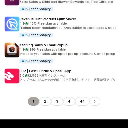
Boost Sales w Slide cart drawer, Rewards bar, Free Gifts, etc
Built for Shopify
RevenueHunt Product Quiz Maker
5つ星中
4.9
(431)
•
Free plan available
合計レビュー数：431件
Product recommendation quizzes builder to boost leads & sales
Built for Shopify
Kaching Sales & Email Popup
5つ星中
4.9
(99)
•
Free plan available
合計レビュー数：99件
Increase your sales with upsell pop up, discount & email popup
Built for Shopify
FBP | Fast Bundle & Upsell App
5つ星中
5.0
(2,962)
•
無料インストール
合計レビュー数：2962件
アップセル、組み合わせ自由、2点目無料、ギフト、数量割引アプリ
1
2
3
4
44