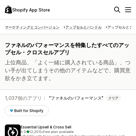
Shopify App Store
マーケティングとコンバージョン
アップセルとバンドル
アップセルとク
ファネルのパフォーマンスを特集したすべてのアッ
プセル・クロスセルアプリ
上位商品、「よく一緒に購入されている商品」、つ
い手が出てしまうその他のアイテムなどで、購買意
欲をかき立てます。
1,037個のアプリ：
ファネルのパフォーマンス
クリア
Built for Shopify
Essential Upsell & Cross Sell
5つ星中
5.0
(2,201)
•
Free plan available
合計レビュー数：2201件