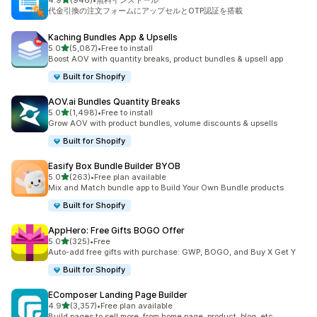
4.9
(946)
•
無料インストール
合計レビュー数：946件
代金引換の注文フォームにアップセルとOTP認証を搭載
Kaching Bundles App & Upsells
5つ星中
5.0
(5,087)
•
Free to install
合計レビュー数：5087件
Boost AOV with quantity breaks, product bundles & upsell app
Built for Shopify
AOV.ai Bundles Quantity Breaks
5つ星中
5.0
(1,498)
•
Free to install
合計レビュー数：1498件
Grow AOV with product bundles, volume discounts & upsells
Built for Shopify
Easify Box Bundle Builder BYOB
5つ星中
5.0
(263)
•
Free plan available
合計レビュー数：263件
Mix and Match bundle app to Build Your Own Bundle products
Built for Shopify
AppHero: Free Gifts BOGO Offer
5つ星中
5.0
(325)
•
Free
合計レビュー数：325件
Auto-add free gifts with purchase: GWP, BOGO, and Buy X Get Y
Built for Shopify
EComposer Landing Page Builder
5つ星中
4.9
(3,357)
•
Free plan available
合計レビュー数：3357件
Build pages to sell more, from home page, product, blog, etc.