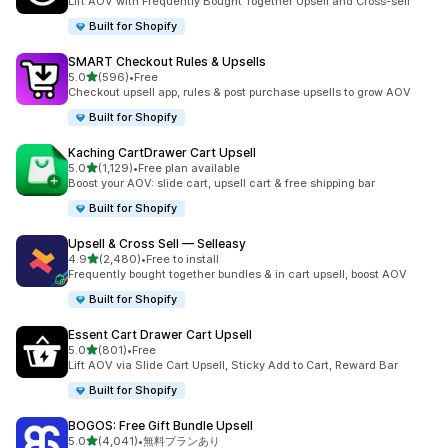
Lift AOV with Frequently Bought Together Upsell and Cross-sell
Built for Shopify
SMART Checkout Rules & Upsells
5つ星中
5.0
(596)
•
Free
合計レビュー数：596件
Checkout upsell app, rules & post purchase upsells to grow AOV
Built for Shopify
Kaching CartDrawer Cart Upsell
5つ星中
5.0
(1,129)
•
Free plan available
合計レビュー数：1129件
Boost your AOV: slide cart, upsell cart & free shipping bar
Built for Shopify
Upsell & Cross Sell — Selleasy
5つ星中
4.9
(2,480)
•
Free to install
合計レビュー数：2480件
Frequently bought together bundles & in cart upsell, boost AOV
Built for Shopify
Essent Cart Drawer Cart Upsell
5つ星中
5.0
(801)
•
Free
合計レビュー数：801件
Lift AOV via Slide Cart Upsell, Sticky Add to Cart, Reward Bar
Built for Shopify
BOGOS: Free Gift Bundle Upsell
5つ星中
5.0
(4,041)
•
無料プランあり
合計レビュー数：4041件