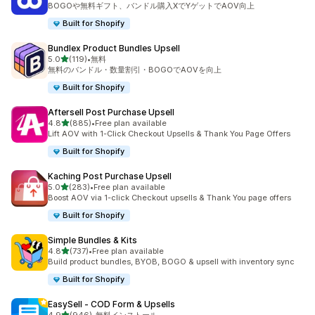
BOGOや無料ギフト、バンドル購入XでYゲットでAOV向上
Built for Shopify
Bundlex Product Bundles Upsell
5つ星中
5.0
(119)
•
無料
合計レビュー数：119件
無料のバンドル・数量割引・BOGOでAOVを向上
Built for Shopify
Aftersell Post Purchase Upsell
5つ星中
4.8
(885)
•
Free plan available
合計レビュー数：885件
Lift AOV with 1-Click Checkout Upsells & Thank You Page Offers
Built for Shopify
Kaching Post Purchase Upsell
5つ星中
5.0
(283)
•
Free plan available
合計レビュー数：283件
Boost AOV via 1-click Checkout upsells & Thank You page offers
Built for Shopify
Simple Bundles & Kits
5つ星中
4.8
(737)
•
Free plan available
合計レビュー数：737件
Build product bundles, BYOB, BOGO & upsell with inventory sync
Built for Shopify
EasySell ‑ COD Form & Upsells
5つ星中