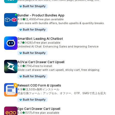
Built for Shopify
Bundler ‑ Product Bundles App
5つ星中
4.9
(2,499)
•
Free plan available
合計レビュー数：2499件
Earn more with bundle offers, bundle upsells & quantity breaks
Built for Shopify
SmartBot: Leading AI Chatbot
5つ星中
4.7
(428)
•
Free plan available
合計レビュー数：428件
Unlimited AI Chat: Enhancing Sales and Improving Service
Built for Shopify
AOV.ai Cart Drawer Cart Upsell
5つ星中
5.0
(774)
•
Free to install
合計レビュー数：774件
Slide cart drawer with cart upsell, sticky cart, free shipping
Built for Shopify
Releasit COD Form & Upsells
5つ星中
4.9
(2,533)
•
無料インストール
合計レビュー数：2533件
代金引換フォーム：アップセル、オファー、OTP、SMSで売上を拡大
Built for Shopify
Ego Cart Drawer Cart Upsell
5つ星中
5.0
(517)
•
Free plan available
合計レビュー数：517件