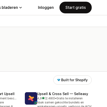
 bladeren
Inloggen
Start gratis
Built for Shopify
rt Upsell
Upsell & Cross Sell — Selleasy
van 5 sterren
Gratis abonnement beschikbaar
4,9
(2.480)
•
Gratis te installeren
2480 recensies in totaal
are
Vaak samen gekochte bundels en
elwagen &
winkelwagen-upsells, verhoog de AOV