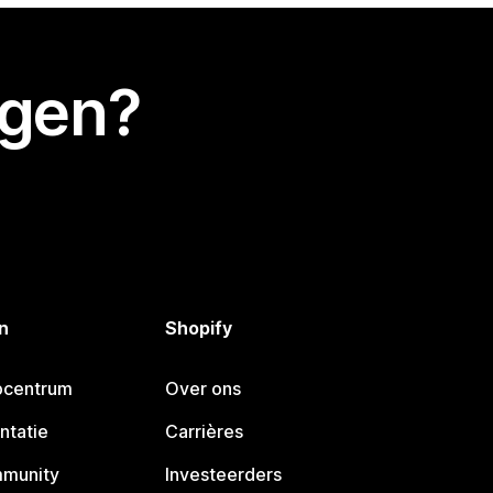
egen?
n
Shopify
pcentrum
Over ons
ntatie
Carrières
mmunity
Investeerders