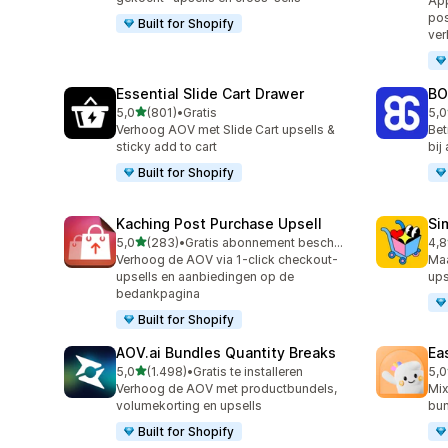
App
pos
Built for Shopify
ve
Essential Slide Cart Drawer
BO
van 5 sterren
5,0
(801)
•
Gratis
5,0
801 recensies in totaal
404
Verhoog AOV met Slide Cart upsells &
Bet
sticky add to cart
bij
Built for Shopify
Kaching Post Purchase Upsell
Si
van 5 sterren
5,0
(283)
•
Gratis abonnement beschikbaar
4,8
283 recensies in totaal
737
Verhoog de AOV via 1-click checkout-
Ma
upsells en aanbiedingen op de
ups
bedankpagina
Built for Shopify
AOV.ai Bundles Quantity Breaks
Ea
van 5 sterren
5,0
(1.498)
•
Gratis te installeren
5,0
1498 recensies in totaal
263
Verhoog de AOV met productbundels,
Mix
volumekorting en upsells
bun
Built for Shopify