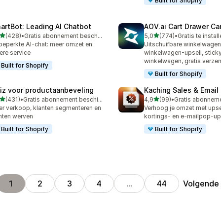
Built for Shopify
artBot: Leading AI Chatbot
AOV.ai Cart Drawer Car
van 5 sterren
van 5 sterren
(428)
•
Gratis abonnement beschikbaar
5,0
(774)
•
Gratis te instal
 recensies in totaal
774 recensies in totaal
eperkte AI-chat: meer omzet en
Uitschuifbare winkelwage
ere service
winkelwagen-upsell, stick
winkelwagen, gratis verze
Built for Shopify
Built for Shopify
iz voor productaanbeveling
Kaching Sales & Email
van 5 sterren
van 5 sterren
(431)
•
Gratis abonnement beschikbaar
4,9
(99)
•
 recensies in totaal
99 recensies in totaal
r verkoop, klanten segmenteren en
Verhoog je omzet met upsel
nten werven
kortings- en e-mailpop-u
Built for Shopify
Built for Shopify
Volgende
1
2
3
4
…
44