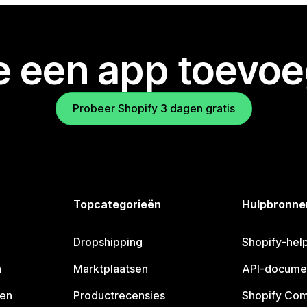
je een app toevo
Probeer Shopify 3 dagen gratis
Topcategorieën
Hulpbronne
Dropshipping
Shopify-hel
n
Marktplaatsen
API-docume
pen
Productrecensies
Shopify Co