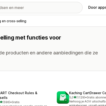
Door apps
g en cross-selling
elling met functies voor
rde producten en andere aanbiedingen die ze
ART Checkout Rules &
Kaching CartDrawer Ca
van 5 sterren
sells
5,0
(1.129)
•
1129 recensies in totaal
Verhoog je AOV: uitschuifb
van 5 sterren
(596)
•
Gratis
 recensies in totaal
winkelwagen, upsell-wink