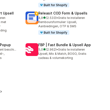
Built for Shopify
t Upsell
Releasit COD Form & Upsells
van 5 sterren
leren
4,9
(2.533)
•
Gratis te installeren
2533 recensies in totaal
n met
Remboursformulier: Upsell,
y
Aanbiedingen, OTP & SMS
nding
Built for Shopify
 Popup
FBP | Fast Bundle & Upsell App
van 5 sterren
Gratis abonnement beschikbaar
5,0
(2.962)
•
Gratis te installeren
2962 recensies in totaal
l-,
Upsell, Mix & Match, BOGO, Gratis
ps
cadeau & volumekorting