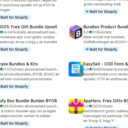
 voor checkout-upsells, regels en
gratis verzending-balk
t-purchase upsells om je AOV te
rhogen
Built for Shopify
Built for Shopify
GOS: Free Gift Bundle Upsell
Bundlex Product Bund
van 5 sterren
van 5 sterren
(4.041)
•
Gratis abonnement beschikbaar
5,0
(119)
•
Gratis
1 recensies in totaal
119 recensies in totaal
rouwbare app voor gratis cadeau
Meer omzet met bundels,
 aankoop, koop x krijg y en bundels
staffelkortingen en BOGO-
Built for Shopify
Built for Shopify
mple Bundles & Kits
EasySell ‑ COD Form &
van 5 sterren
van 5 sterren
(737)
•
Gratis abonnement beschikbaar
4,9
(946)
•
Gratis te instal
 recensies in totaal
946 recensies in totaal
ak productbundels, BYOB, BOGO en
Bestelformulier voor remb
ell met voorraadsynchronisatie
upsells, OTP en antifraude
Built for Shopify
sify Box Bundle Builder BYOB
AppHero: Free Gifts B
van 5 sterren
van 5 sterren
(263)
•
Gratis abonnement beschikbaar
5,0
(325)
•
Gratis
 recensies in totaal
325 recensies in totaal
 & match-bundel-app om je eigen
Automatisch gratis cadea
delproducten samen te stellen
toevoegen bij aankoop: 
en 'Koop X, krijg Y'
Built for Shopify