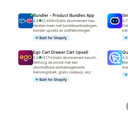
Bundler ‑ Product Bundles App
Sm
van 5 sterren
4,9
(2.499)
•
Gratis abonnement beschikbaar
4,7
2499 recensies in totaal
428
Verdien meer met bundelaanbiedingen,
Onb
bundel-upsells en staffelkortingen
bet
Built for Shopify
Ego Cart Drawer Cart Upsell
Qu
van 5 sterren
5,0
(517)
•
Gratis abonnement beschikbaar
4,9
517 recensies in totaal
431
Verhoog de omzet met een
Mee
uitschuifbare winkelwagenlade,
kla
beloningsbalk, gratis cadeaus, enz.
Built for Shopify