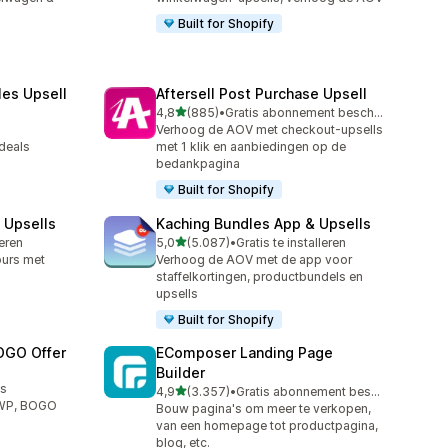
Built for Shopify
les Upsell
Aftersell Post Purchase Upsell
van 5 sterren
4,8
(885)
•
Gratis abonnement beschikbaar
885 recensies in totaal
Verhoog de AOV met checkout-upsells
deals
met 1 klik en aanbiedingen op de
bedankpagina
Built for Shopify
 Upsells
Kaching Bundles App & Upsells
van 5 sterren
leren
5,0
(5.087)
•
Gratis te installeren
5087 recensies in totaal
ours met
Verhoog de AOV met de app voor
staffelkortingen, productbundels en
upsells
Built for Shopify
OGO Offer
EComposer Landing Page
Builder
us
van 5 sterren
4,9
(3.357)
•
Gratis abonnement beschikbaar
3357 recensies in totaal
GWP, BOGO
Bouw pagina's om meer te verkopen,
van een homepage tot productpagina,
blog, etc.