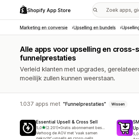
Shopify App Store
Marketing en conversie
Upselling en bundels
Upsellin
Alle apps voor upselling en cross-s
funnelprestaties
Verleid klanten met upgrades, gerelatee
moeilijk zullen kunnen weerstaan.
1.037 apps met
Funnelprestaties
Wissen
Essential Upsell & Cross Sell
SM
van 5 sterren
5,0
(2.201)
•
Gratis abonnement beschikbaar
Up
2201 recensies in totaal
Verhoog de AOV met 'vaak samen
5,0
596
gekocht'-upsells en cross-sells