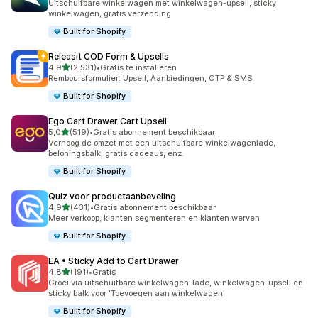
Uitschuifbare winkelwagen met winkelwagen-upsell, sticky
winkelwagen, gratis verzending
Built for Shopify
Releasit COD Form & Upsells
van 5 sterren
4,9
(2.531)
•
Gratis te installeren
2531 recensies in totaal
Remboursformulier: Upsell, Aanbiedingen, OTP & SMS
Built for Shopify
Ego Cart Drawer Cart Upsell
van 5 sterren
5,0
(519)
•
Gratis abonnement beschikbaar
519 recensies in totaal
Verhoog de omzet met een uitschuifbare winkelwagenlade,
beloningsbalk, gratis cadeaus, enz.
Built for Shopify
Quiz voor productaanbeveling
van 5 sterren
4,9
(431)
•
Gratis abonnement beschikbaar
431 recensies in totaal
Meer verkoop, klanten segmenteren en klanten werven
Built for Shopify
EA • Sticky Add to Cart Drawer
van 5 sterren
4,8
(191)
•
Gratis
191 recensies in totaal
Groei via uitschuifbare winkelwagen-lade, winkelwagen-upsell en
sticky balk voor 'Toevoegen aan winkelwagen'
Built for Shopify