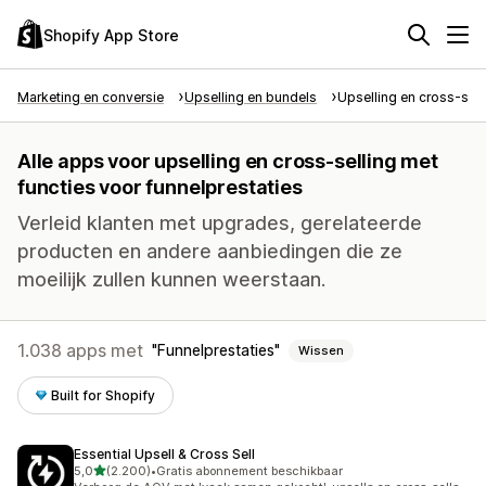
Shopify App Store
Marketing en conversie
Upselling en bundels
Upselling en cross-sell
Alle apps voor upselling en cross-selling met
functies voor funnelprestaties
Verleid klanten met upgrades, gerelateerde
producten en andere aanbiedingen die ze
moeilijk zullen kunnen weerstaan.
1.038 apps met
Funnelprestaties
Wissen
Built for Shopify
Essential Upsell & Cross Sell
van 5 sterren
5,0
(2.200)
•
Gratis abonnement beschikbaar
2200 recensies in totaal