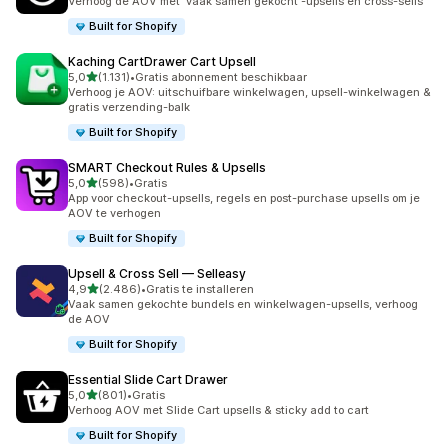
Verhoog de AOV met 'vaak samen gekocht'-upsells en cross-sells
Built for Shopify
Kaching CartDrawer Cart Upsell
van 5 sterren
5,0
(1.131)
•
Gratis abonnement beschikbaar
1131 recensies in totaal
Verhoog je AOV: uitschuifbare winkelwagen, upsell-winkelwagen &
gratis verzending-balk
Built for Shopify
SMART Checkout Rules & Upsells
van 5 sterren
5,0
(598)
•
Gratis
598 recensies in totaal
App voor checkout-upsells, regels en post-purchase upsells om je
AOV te verhogen
Built for Shopify
Upsell & Cross Sell — Selleasy
van 5 sterren
4,9
(2.486)
•
Gratis te installeren
2486 recensies in totaal
Vaak samen gekochte bundels en winkelwagen-upsells, verhoog
de AOV
Built for Shopify
Essential Slide Cart Drawer
van 5 sterren
5,0
(801)
•
Gratis
801 recensies in totaal
Verhoog AOV met Slide Cart upsells & sticky add to cart
Built for Shopify