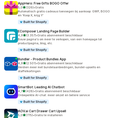
AppHero: Free Gifts BOGO Offer
van 5 sterren
5,0
(326)
•
Gratis
326 recensies in totaal
Automatisch gratis cadeaus toevoegen bij aankoop: GWP, BOGO
en 'Koop X, krijg Y'
Built for Shopify
EComposer Landing Page Builder
van 5 sterren
4,9
(3.357)
•
Gratis abonnement beschikbaar
3357 recensies in totaal
Bouw pagina's om meer te verkopen, van een homepage tot
productpagina, blog, etc.
Built for Shopify
Bundler ‑ Product Bundles App
van 5 sterren
4,9
(2.501)
•
Gratis abonnement beschikbaar
2501 recensies in totaal
Verdien meer met bundelaanbiedingen, bundel-upsells en
staffelkortingen
Built for Shopify
SmartBot: Leading AI Chatbot
van 5 sterren
4,7
(428)
•
Gratis abonnement beschikbaar
428 recensies in totaal
Onbeperkte AI-chat: meer omzet en betere service
Built for Shopify
AOV.ai Cart Drawer Cart Upsell
van 5 sterren
5,0
(775)
•
Gratis te installeren
775 recensies in totaal