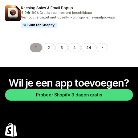
Kaching Sales & Email Popup
van 5 sterren
4,9
(99)
•
Gratis abonnement beschikbaar
99 recensies in totaal
Verhoog je omzet met upsell-, kortings- en e-mailpop-ups
Built for Shopify
1
2
3
4
44
Wil je een app toevoegen?
Probeer Shopify 3 dagen gratis