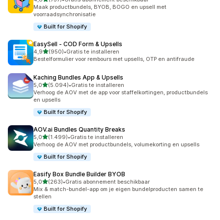
737 recensies in totaal
Maak productbundels, BYOB, BOGO en upsell met
voorraadsynchronisatie
Built for Shopify
EasySell ‑ COD Form & Upsells
van 5 sterren
4,9
(950)
•
Gratis te installeren
950 recensies in totaal
Bestelformulier voor rembours met upsells, OTP en antifraude
Kaching Bundles App & Upsells
van 5 sterren
5,0
(5.094)
•
Gratis te installeren
5094 recensies in totaal
Verhoog de AOV met de app voor staffelkortingen, productbundels
en upsells
Built for Shopify
AOV.ai Bundles Quantity Breaks
van 5 sterren
5,0
(1.499)
•
Gratis te installeren
1499 recensies in totaal
Verhoog de AOV met productbundels, volumekorting en upsells
Built for Shopify
Easify Box Bundle Builder BYOB
van 5 sterren
5,0
(263)
•
Gratis abonnement beschikbaar
263 recensies in totaal
Mix & match-bundel-app om je eigen bundelproducten samen te
stellen
Built for Shopify