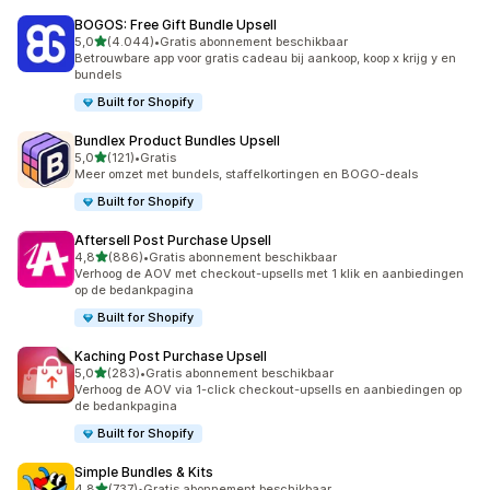
BOGOS: Free Gift Bundle Upsell
van 5 sterren
5,0
(4.044)
•
Gratis abonnement beschikbaar
4044 recensies in totaal
Betrouwbare app voor gratis cadeau bij aankoop, koop x krijg y en
bundels
Built for Shopify
Bundlex Product Bundles Upsell
van 5 sterren
5,0
(121)
•
Gratis
121 recensies in totaal
Meer omzet met bundels, staffelkortingen en BOGO-deals
Built for Shopify
Aftersell Post Purchase Upsell
van 5 sterren
4,8
(886)
•
Gratis abonnement beschikbaar
886 recensies in totaal
Verhoog de AOV met checkout-upsells met 1 klik en aanbiedingen
op de bedankpagina
Built for Shopify
Kaching Post Purchase Upsell
van 5 sterren
5,0
(283)
•
Gratis abonnement beschikbaar
283 recensies in totaal
Verhoog de AOV via 1-click checkout-upsells en aanbiedingen op
de bedankpagina
Built for Shopify
Simple Bundles & Kits
van 5 sterren
4,8
(737)
•
Gratis abonnement beschikbaar