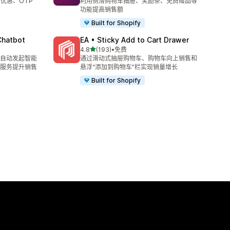
、优惠、OTP
利用侧滑购物车抽屉、奖励条、免费赠品等
功能提高销售额
Built for Shopify
Chatbot
EA • Sticky Add to Cart Drawer
星（满分 5 星）
4.8
(193)
•
免费
总共 193 条评论
并自动发起智能
通过滑动式抽屉购物车、购物车向上销售和
服务提升销售
悬浮“添加到购物车”栏实现销量增长
Built for Shopify