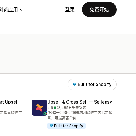
浏览应用
登录
免费开始
Built for Shopify
rt Upsell
Upsell & Cross Sell — Selleasy
星（满分 5 星）
4.9
(2,485)
•
免费安装
总共 2485 条评论
加销售购物车
“经常一起购买”捆绑包和购物车内追加销
售，可提高客单价
Built for Shopify