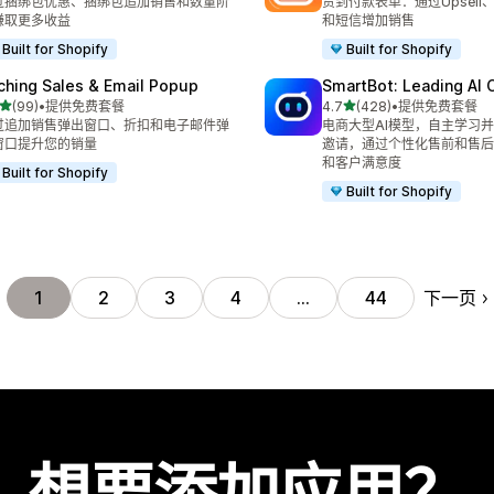
过捆绑包优惠、捆绑包追加销售和数量阶
货到付款表单：通过Upsell
赚取更多收益
和短信增加销售
Built for Shopify
Built for Shopify
ching Sales & Email Popup
SmartBot: Leading AI 
星（满分 5 星）
星（满分 5 星）
(99)
•
提供免费套餐
4.7
(428)
•
提供免费套餐
 99 条评论
总共 428 条评论
过追加销售弹出窗口、折扣和电子邮件弹
电商大型AI模型，自主学习
窗口提升您的销量
邀请，通过个性化售前和售后
和客户满意度
Built for Shopify
Built for Shopify
下一页
1
2
3
4
…
44