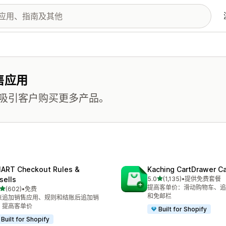
售应用
吸引客户购买更多产品。
ART Checkout Rules &
Kaching CartDrawer Ca
星（满分 5 星）
sells
5.0
(1,135)
•
提供免费套餐
总共 1135 条评论
提高客单价：滑动购物车、追
星（满分 5 星）
(602)
•
免费
 602 条评论
和免邮栏
账追加销售应用、规则和结账后追加销
，提高客单价
Built for Shopify
Built for Shopify