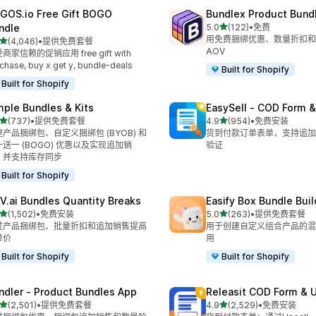
GOS.io Free Gift BOGO
Bundlex Product Bund
星（满分 5 星）
ndle
5.0
(122)
•
免费
总共 122 条评论
用免费捆绑优惠、数量折扣和
星（满分 5 星）
(4,046)
•
提供免费套餐
 4046 条评论
AOV
商家信赖的促销应用 free gift with
chase, buy x get y, bundle-deals
Built for Shopify
Built for Shopify
mple Bundles & Kits
EasySell ‑ COD Form &
星（满分 5 星）
星（满分 5 星）
(737)
•
提供免费套餐
4.9
(954)
•
免费安装
 737 条评论
总共 954 条评论
产品捆绑包、自定义捆绑包 (BYOB) 和
货到付款订单表单，支持追加
送一 (BOGO) 优惠以及实现追加销
验证
，并支持库存同步
Built for Shopify
V.ai Bundles Quantity Breaks
Easify Box Bundle Bui
星（满分 5 星）
星（满分 5 星）
(1,502)
•
免费安装
5.0
(263)
•
提供免费套餐
 1502 条评论
总共 263 条评论
过产品捆绑包、批量折扣和追加销售提高
用于创建自定义组合产品的混
单价
用
Built for Shopify
Built for Shopify
ndler ‑ Product Bundles App
Releasit COD Form & U
星（满分 5 星）
星（满分 5 星）
(2,501)
•
提供免费套餐
4.9
(2,529)
•
免费安装
 2501 条评论
总共 2529 条评论