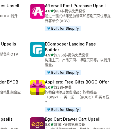
les Upsell
Aftersell Post Purchase Upsell
星（满分 5 星）
4.8
(884)
•
提供免费套餐
总共 884 条评论
BOGO提升
通过一键式结账追加销售和感谢页面优惠提
升客单价 (AOV)
Built for Shopify
 Upsells
EComposer Landing Page
Builder
销售和OTP
星（满分 5 星）
4.9
(3,356)
•
提供免费套餐
总共 3356 条评论
构建主页、产品页面、博客页面等，以提升
销量。
Built for Shopify
lder BYOB
AppHero: Free Gifts BOGO Offer
星（满分 5 星）
5.0
(328)
•
免费
总共 328 条评论
合搭配组合应
购物自动添加免费赠品：购物赠品
（GWP）、买一送一（BOGO）和买 X 送
Y
Built for Shopify
psells
Ego Cart Drawer Cart Upsell
星（满分 5 星）
5.0
(519)
•
提供免费套餐
总共 519 条评论