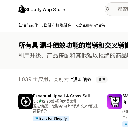
Shopify App Store
营销与转化
增销和捆绑销售
增销和交叉销售
所有具 漏斗绩效功能的增销和交叉销
利用升级、产品搭配和其他难以拒绝的商品
1,039 个应用，类别为
漏斗绩效
清除
Essential Upsell & Cross Sell
SM
星（满分 5 星）
5.0
(2,206)
•
提供免费套餐
Up
总共 2206 条评论
通过“经常一起购买”向上销售和交叉销售提
5.0
总共
高客单价
结
售
Built for Shopify