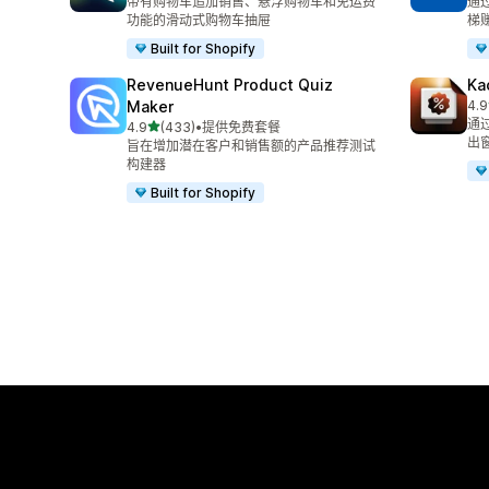
带有购物车追加销售、悬浮购物车和免运费
通
功能的滑动式购物车抽屉
梯
Built for Shopify
RevenueHunt Product Quiz
Ka
Maker
4.9
总共
通
星（满分 5 星）
4.9
(433)
•
提供免费套餐
总共 433 条评论
出
旨在增加潜在客户和销售额的产品推荐测试
构建器
Built for Shopify