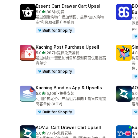
Essent Cart Drawer Cart Upsell
BO
星（满分 5 星）
5.0
(806)
•
免费
Bu
总共 806 条评论
通过侧滑购物车追加销售、悬浮“加入购物
5.0
总共
车”和奖励栏提升客单价
深受
pur
Built for Shopify
Kaching Post Purchase Upsell
Si
星（满分 5 星）
5.0
(287)
•
提供免费套餐
4.8
总共 287 条评论
总共
通过结账一键追加销售和感谢页面优惠提高
构建
客单价
买一
售
Built for Shopify
Kaching Bundles App & Upsells
AO
星（满分 5 星）
5.0
(5,109)
•
免费安装
5.0
总共 5109 条评论
总共
利用阶梯定价、产品组合和向上销售应用提
通
高客单价 (AOV)
客
Built for Shopify
AOV.ai Cart Drawer Cart Upsell
Bu
星（满分 5 星）
5.0
(777)
•
免费安装
4.9
总共 777 条评论
总共