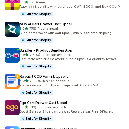
/ 5 tähteä
5,0
(328)
•
Free
328 arvostelua yhteensä
Auto-add free gifts with purchase: GWP, BOGO, and Buy X Get Y
Built for Shopify
AOV.ai Cart Drawer Cart Upsell
/ 5 tähteä
5,0
(776)
•
Free to install
776 arvostelua yhteensä
Slide cart drawer with cart upsell, sticky cart, free shipping
Built for Shopify
Bundler ‑ Product Bundles App
/ 5 tähteä
4,9
(2 500)
•
Free plan available
2500 arvostelua yhteensä
Earn more with bundle offers, bundle upsells & quantity breaks
Built for Shopify
Releasit COD Form & Upsells
/ 5 tähteä
4,9
(2 530)
•
Ilmainen asennus
2530 arvostelua yhteensä
Postiennakkomuoto: Upsell, Tarjoukset, OTP & SMS
Built for Shopify
Ego Cart Drawer Cart Upsell
/ 5 tähteä
5,0
(519)
•
Free plan available
519 arvostelua yhteensä
Boost Sales w Slide cart drawer, Rewards bar, Free Gifts, etc
Built for Shopify
RevenueHunt Product Quiz Maker