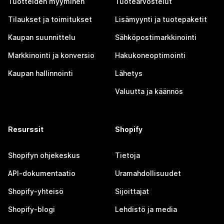
Tuotteiden myyminen
Tuotearvostelut
Tilaukset ja toimitukset
Lisämyynti ja tuotepaketit
Kaupan suunnittelu
Sähköpostimarkkinointi
Markkinointi ja konversio
Hakukoneoptimointi
Kaupan hallinnointi
Lähetys
Valuutta ja käännös
Resurssit
Shopify
Shopifyn ohjekeskus
Tietoja
API-dokumentaatio
Uramahdollisuudet
Shopify-yhteisö
Sijoittajat
Shopify-blogi
Lehdistö ja media