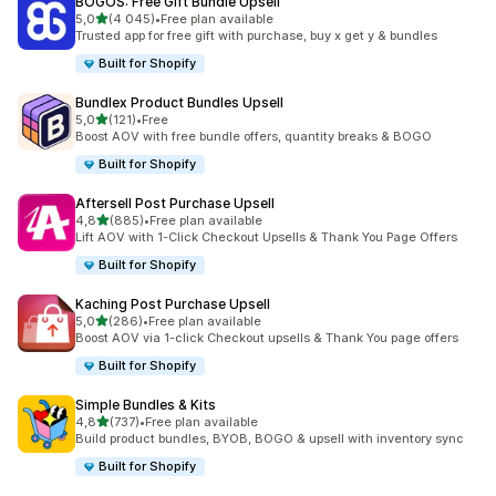
BOGOS: Free Gift Bundle Upsell
/ 5 tähteä
5,0
(4 045)
•
Free plan available
4045 arvostelua yhteensä
Trusted app for free gift with purchase, buy x get y & bundles
Built for Shopify
Bundlex Product Bundles Upsell
/ 5 tähteä
5,0
(121)
•
Free
121 arvostelua yhteensä
Boost AOV with free bundle offers, quantity breaks & BOGO
Built for Shopify
Aftersell Post Purchase Upsell
/ 5 tähteä
4,8
(885)
•
Free plan available
885 arvostelua yhteensä
Lift AOV with 1-Click Checkout Upsells & Thank You Page Offers
Built for Shopify
Kaching Post Purchase Upsell
/ 5 tähteä
5,0
(286)
•
Free plan available
286 arvostelua yhteensä
Boost AOV via 1-click Checkout upsells & Thank You page offers
Built for Shopify
Simple Bundles & Kits
/ 5 tähteä
4,8
(737)
•
Free plan available
737 arvostelua yhteensä
Build product bundles, BYOB, BOGO & upsell with inventory sync
Built for Shopify