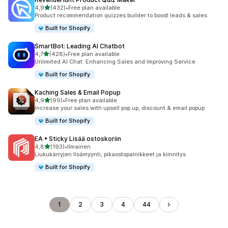
/ 5 tähteä
4,9
(432)
•
Free plan available
432 arvostelua yhteensä
Product recommendation quizzes builder to boost leads & sales
Built for Shopify
SmartBot: Leading AI Chatbot
/ 5 tähteä
4,7
(428)
•
Free plan available
428 arvostelua yhteensä
Unlimited AI Chat: Enhancing Sales and Improving Service
Built for Shopify
Kaching Sales & Email Popup
/ 5 tähteä
4,9
(99)
•
Free plan available
99 arvostelua yhteensä
Increase your sales with upsell pop up, discount & email popup
Built for Shopify
EA • Sticky Lisää ostoskoriin
/ 5 tähteä
4,8
(193)
•
Ilmainen
193 arvostelua yhteensä
Liukukärryjen lisämyynti, pikaostopainikkeet ja kiinnitys
Built for Shopify
1
2
3
4
44