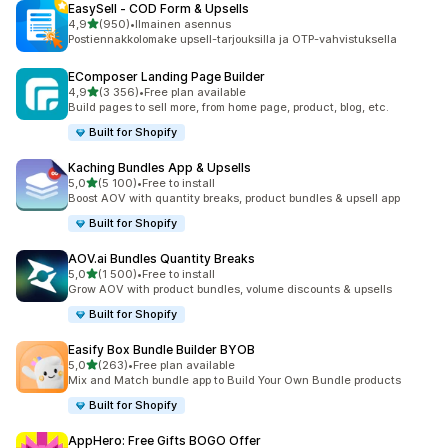
EasySell ‑ COD Form & Upsells
/ 5 tähteä
4,9
(950)
•
Ilmainen asennus
950 arvostelua yhteensä
Postiennakkolomake upsell-tarjouksilla ja OTP-vahvistuksella
EComposer Landing Page Builder
/ 5 tähteä
4,9
(3 356)
•
Free plan available
3356 arvostelua yhteensä
Build pages to sell more, from home page, product, blog, etc.
Built for Shopify
Kaching Bundles App & Upsells
/ 5 tähteä
5,0
(5 100)
•
Free to install
5100 arvostelua yhteensä
Boost AOV with quantity breaks, product bundles & upsell app
Built for Shopify
AOV.ai Bundles Quantity Breaks
/ 5 tähteä
5,0
(1 500)
•
Free to install
1500 arvostelua yhteensä
Grow AOV with product bundles, volume discounts & upsells
Built for Shopify
Easify Box Bundle Builder BYOB
/ 5 tähteä
5,0
(263)
•
Free plan available
263 arvostelua yhteensä
Mix and Match bundle app to Build Your Own Bundle products
Built for Shopify
AppHero: Free Gifts BOGO Offer