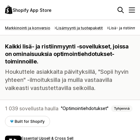
Shopify App Store
Markkinointi ja konversio
Lisämyynti ja tuotepaketit
Lisä- ja ristiinmy
Kaikki lisä- ja ristiinmyynti -sovellukset, joissa
on ominaisuuksia optimointiehdotukset-
toiminnoille.
Houkuttele asiakkaita päivityksillä, "Sopii hyvin
yhteen" -ilmoituksilla ja muilla vastaavilla
vaikeasti vastustettavilla seikoilla.
1 039 sovellusta haulla
Optimointiehdotukset
Tyhjennä
Built for Shopify
Essential Upsell & Cross Sell