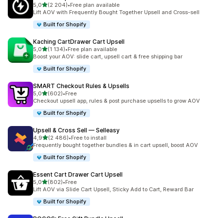
/ 5 tähteä
5,0
(2 204)
•
Free plan available
2204 arvostelua yhteensä
Lift AOV with Frequently Bought Together Upsell and Cross-sell
Built for Shopify
Kaching CartDrawer Cart Upsell
/ 5 tähteä
5,0
(1 134)
•
Free plan available
1134 arvostelua yhteensä
Boost your AOV: slide cart, upsell cart & free shipping bar
Built for Shopify
SMART Checkout Rules & Upsells
/ 5 tähteä
5,0
(602)
•
Free
602 arvostelua yhteensä
Checkout upsell app, rules & post purchase upsells to grow AOV
Built for Shopify
Upsell & Cross Sell — Selleasy
/ 5 tähteä
4,9
(2 486)
•
Free to install
2486 arvostelua yhteensä
Frequently bought together bundles & in cart upsell, boost AOV
Built for Shopify
Essent Cart Drawer Cart Upsell
/ 5 tähteä
5,0
(802)
•
Free
802 arvostelua yhteensä
Lift AOV via Slide Cart Upsell, Sticky Add to Cart, Reward Bar
Built for Shopify