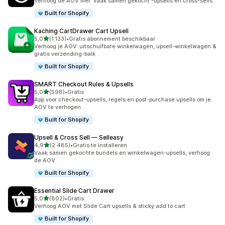
Verhoog de AOV met 'vaak samen gekocht'-upsells en cross-sells
Built for Shopify
Kaching CartDrawer Cart Upsell
van 5 sterren
5,0
(1.133)
•
Gratis abonnement beschikbaar
1133 recensies in totaal
Verhoog je AOV: uitschuifbare winkelwagen, upsell-winkelwagen &
gratis verzending-balk
Built for Shopify
SMART Checkout Rules & Upsells
van 5 sterren
5,0
(598)
•
Gratis
598 recensies in totaal
App voor checkout-upsells, regels en post-purchase upsells om je
AOV te verhogen
Built for Shopify
Upsell & Cross Sell — Selleasy
van 5 sterren
4,9
(2.485)
•
Gratis te installeren
2485 recensies in totaal
Vaak samen gekochte bundels en winkelwagen-upsells, verhoog
de AOV
Built for Shopify
Essential Slide Cart Drawer
van 5 sterren
5,0
(802)
•
Gratis
802 recensies in totaal
Verhoog AOV met Slide Cart upsells & sticky add to cart
Built for Shopify