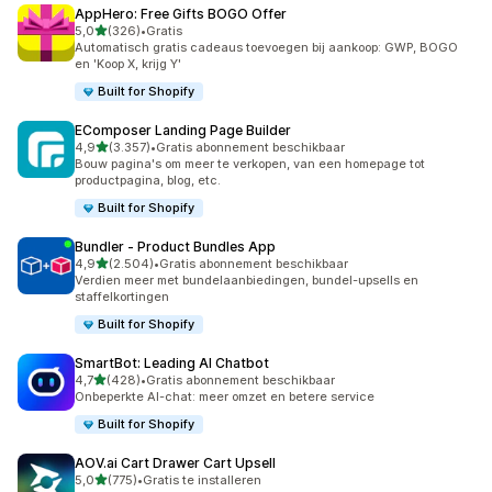
AppHero: Free Gifts BOGO Offer
van 5 sterren
5,0
(326)
•
Gratis
326 recensies in totaal
Automatisch gratis cadeaus toevoegen bij aankoop: GWP, BOGO
en 'Koop X, krijg Y'
Built for Shopify
EComposer Landing Page Builder
van 5 sterren
4,9
(3.357)
•
Gratis abonnement beschikbaar
3357 recensies in totaal
Bouw pagina's om meer te verkopen, van een homepage tot
productpagina, blog, etc.
Built for Shopify
Bundler ‑ Product Bundles App
van 5 sterren
4,9
(2.504)
•
Gratis abonnement beschikbaar
2504 recensies in totaal
Verdien meer met bundelaanbiedingen, bundel-upsells en
staffelkortingen
Built for Shopify
SmartBot: Leading AI Chatbot
van 5 sterren
4,7
(428)
•
Gratis abonnement beschikbaar
428 recensies in totaal
Onbeperkte AI-chat: meer omzet en betere service
Built for Shopify
AOV.ai Cart Drawer Cart Upsell
van 5 sterren
5,0
(775)
•
Gratis te installeren
775 recensies in totaal