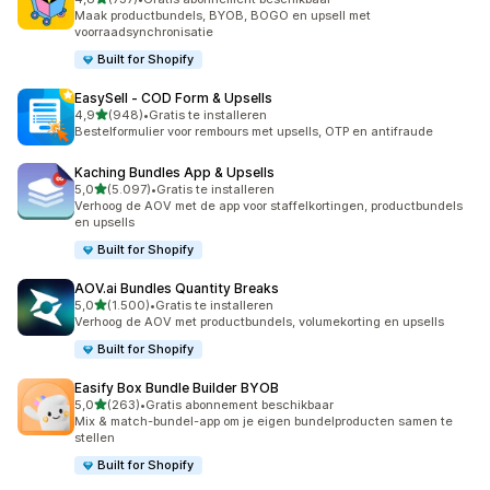
737 recensies in totaal
Maak productbundels, BYOB, BOGO en upsell met
voorraadsynchronisatie
Built for Shopify
EasySell ‑ COD Form & Upsells
van 5 sterren
4,9
(948)
•
Gratis te installeren
948 recensies in totaal
Bestelformulier voor rembours met upsells, OTP en antifraude
Kaching Bundles App & Upsells
van 5 sterren
5,0
(5.097)
•
Gratis te installeren
5097 recensies in totaal
Verhoog de AOV met de app voor staffelkortingen, productbundels
en upsells
Built for Shopify
AOV.ai Bundles Quantity Breaks
van 5 sterren
5,0
(1.500)
•
Gratis te installeren
1500 recensies in totaal
Verhoog de AOV met productbundels, volumekorting en upsells
Built for Shopify
Easify Box Bundle Builder BYOB
van 5 sterren
5,0
(263)
•
Gratis abonnement beschikbaar
263 recensies in totaal
Mix & match-bundel-app om je eigen bundelproducten samen te
stellen
Built for Shopify