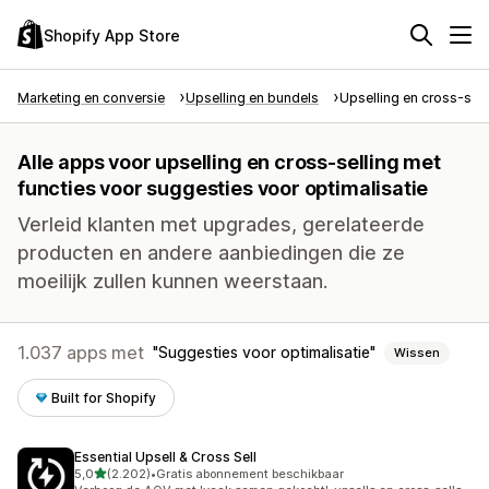
Shopify App Store
Marketing en conversie
Upselling en bundels
Upselling en cross-sell
Alle apps voor upselling en cross-selling met
functies voor suggesties voor optimalisatie
Verleid klanten met upgrades, gerelateerde
producten en andere aanbiedingen die ze
moeilijk zullen kunnen weerstaan.
1.037 apps met
Suggesties voor optimalisatie
Wissen
Built for Shopify
Essential Upsell & Cross Sell
van 5 sterren
5,0
(2.202)
•
Gratis abonnement beschikbaar
2202 recensies in totaal