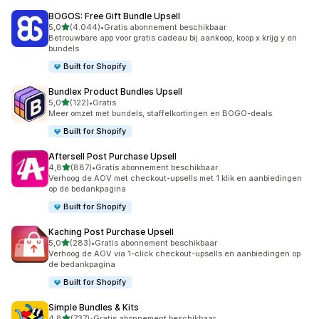
BOGOS: Free Gift Bundle Upsell
van 5 sterren
5,0
(4.044)
•
Gratis abonnement beschikbaar
4044 recensies in totaal
Betrouwbare app voor gratis cadeau bij aankoop, koop x krijg y en
bundels
Built for Shopify
Bundlex Product Bundles Upsell
van 5 sterren
5,0
(122)
•
Gratis
122 recensies in totaal
Meer omzet met bundels, staffelkortingen en BOGO-deals
Built for Shopify
Aftersell Post Purchase Upsell
van 5 sterren
4,8
(887)
•
Gratis abonnement beschikbaar
887 recensies in totaal
Verhoog de AOV met checkout-upsells met 1 klik en aanbiedingen
op de bedankpagina
Built for Shopify
Kaching Post Purchase Upsell
van 5 sterren
5,0
(283)
•
Gratis abonnement beschikbaar
283 recensies in totaal
Verhoog de AOV via 1-click checkout-upsells en aanbiedingen op
de bedankpagina
Built for Shopify
Simple Bundles & Kits
van 5 sterren
4,8
(737)
•
Gratis abonnement beschikbaar