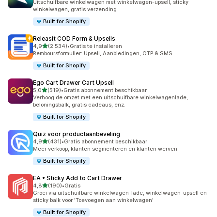
Uitschuifbare winkelwagen met winkelwagen-upsell, sticky
winkelwagen, gratis verzending
Built for Shopify
Releasit COD Form & Upsells
van 5 sterren
4,9
(2.534)
•
Gratis te installeren
2534 recensies in totaal
Remboursformulier: Upsell, Aanbiedingen, OTP & SMS
Built for Shopify
Ego Cart Drawer Cart Upsell
van 5 sterren
5,0
(519)
•
Gratis abonnement beschikbaar
519 recensies in totaal
Verhoog de omzet met een uitschuifbare winkelwagenlade,
beloningsbalk, gratis cadeaus, enz.
Built for Shopify
Quiz voor productaanbeveling
van 5 sterren
4,9
(431)
•
Gratis abonnement beschikbaar
431 recensies in totaal
Meer verkoop, klanten segmenteren en klanten werven
Built for Shopify
EA • Sticky Add to Cart Drawer
van 5 sterren
4,8
(190)
•
Gratis
190 recensies in totaal
Groei via uitschuifbare winkelwagen-lade, winkelwagen-upsell en
sticky balk voor 'Toevoegen aan winkelwagen'
Built for Shopify