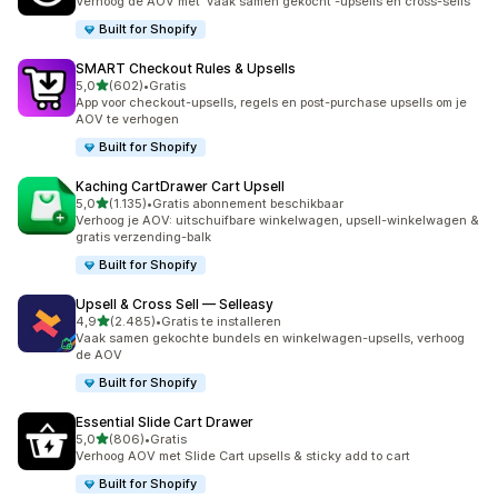
Verhoog de AOV met 'vaak samen gekocht'-upsells en cross-sells
Built for Shopify
SMART Checkout Rules & Upsells
van 5 sterren
5,0
(602)
•
Gratis
602 recensies in totaal
App voor checkout-upsells, regels en post-purchase upsells om je
AOV te verhogen
Built for Shopify
Kaching CartDrawer Cart Upsell
van 5 sterren
5,0
(1.135)
•
Gratis abonnement beschikbaar
1135 recensies in totaal
Verhoog je AOV: uitschuifbare winkelwagen, upsell-winkelwagen &
gratis verzending-balk
Built for Shopify
Upsell & Cross Sell — Selleasy
van 5 sterren
4,9
(2.485)
•
Gratis te installeren
2485 recensies in totaal
Vaak samen gekochte bundels en winkelwagen-upsells, verhoog
de AOV
Built for Shopify
Essential Slide Cart Drawer
van 5 sterren
5,0
(806)
•
Gratis
806 recensies in totaal
Verhoog AOV met Slide Cart upsells & sticky add to cart
Built for Shopify