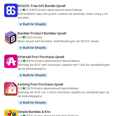
BOGOS: Free Gift Bundle Upsell
van 5 sterren
5,0
(4.046)
•
Gratis abonnement beschikbaar
4046 recensies in totaal
Betrouwbare app voor gratis cadeau bij aankoop, koop x krijg y en
bundels
Built for Shopify
Bundlex Product Bundles Upsell
van 5 sterren
5,0
(122)
•
Gratis
122 recensies in totaal
Meer omzet met bundels, staffelkortingen en BOGO-deals
Built for Shopify
Aftersell Post Purchase Upsell
van 5 sterren
4,8
(884)
•
Gratis abonnement beschikbaar
884 recensies in totaal
Verhoog de AOV met checkout-upsells met 1 klik en aanbiedingen
op de bedankpagina
Built for Shopify
Kaching Post Purchase Upsell
van 5 sterren
5,0
(287)
•
Gratis abonnement beschikbaar
287 recensies in totaal
Verhoog de AOV via 1-click checkout-upsells en aanbiedingen op
de bedankpagina
Built for Shopify
Simple Bundles & Kits
van 5 sterren
4,8
(737)
•
Gratis abonnement beschikbaar