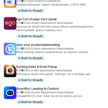
van 5 sterren
4,9
(2.529)
•
Gratis te installeren
2529 recensies in totaal
Remboursformulier: Upsell, Aanbiedingen, OTP & SMS
Built for Shopify
Ego Cart Drawer Cart Upsell
van 5 sterren
5,0
(519)
•
Gratis abonnement beschikbaar
519 recensies in totaal
Verhoog de omzet met een uitschuifbare winkelwagenlade,
beloningsbalk, gratis cadeaus, enz.
Built for Shopify
Quiz voor productaanbeveling
van 5 sterren
4,9
(433)
•
Gratis abonnement beschikbaar
433 recensies in totaal
Meer verkoop, klanten segmenteren en klanten werven
Built for Shopify
Kaching Sales & Email Popup
van 5 sterren
4,9
(99)
•
Gratis abonnement beschikbaar
99 recensies in totaal
Verhoog je omzet met upsell-, kortings- en e-mailpop-ups
Built for Shopify
SmartBot: Leading AI Chatbot
van 5 sterren
4,7
(428)
•
Gratis abonnement beschikbaar
428 recensies in totaal
Onbeperkte AI-chat: meer omzet en betere service
Built for Shopify