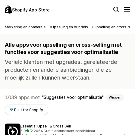
Shopify App Store
Marketing en conversie
Upselling en bundels
Upselling en cross-sell
Alle apps voor upselling en cross-selling met
functies voor suggesties voor optimalisatie
Verleid klanten met upgrades, gerelateerde
producten en andere aanbiedingen die ze
moeilijk zullen kunnen weerstaan.
1.039 apps met
Suggesties voor optimalisatie
Wissen
Built for Shopify
Essential Upsell & Cross Sell
van 5 sterren
5,0
(2.206)
•
Gratis abonnement beschikbaar
2206 recensies in totaal