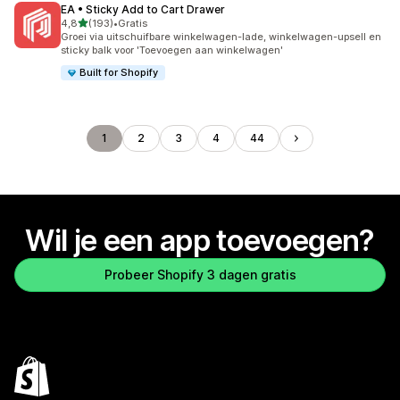
EA • Sticky Add to Cart Drawer
van 5 sterren
4,8
(193)
•
Gratis
193 recensies in totaal
Groei via uitschuifbare winkelwagen-lade, winkelwagen-upsell en
sticky balk voor 'Toevoegen aan winkelwagen'
Built for Shopify
1
2
3
4
44
Wil je een app toevoegen?
Probeer Shopify 3 dagen gratis