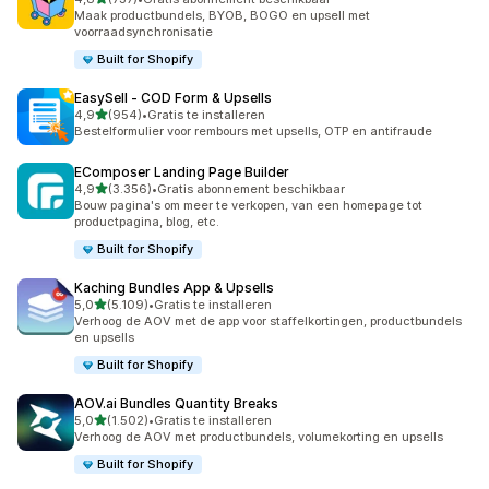
737 recensies in totaal
Maak productbundels, BYOB, BOGO en upsell met
voorraadsynchronisatie
Built for Shopify
EasySell ‑ COD Form & Upsells
van 5 sterren
4,9
(954)
•
Gratis te installeren
954 recensies in totaal
Bestelformulier voor rembours met upsells, OTP en antifraude
EComposer Landing Page Builder
van 5 sterren
4,9
(3.356)
•
Gratis abonnement beschikbaar
3356 recensies in totaal
Bouw pagina's om meer te verkopen, van een homepage tot
productpagina, blog, etc.
Built for Shopify
Kaching Bundles App & Upsells
van 5 sterren
5,0
(5.109)
•
Gratis te installeren
5109 recensies in totaal
Verhoog de AOV met de app voor staffelkortingen, productbundels
en upsells
Built for Shopify
AOV.ai Bundles Quantity Breaks
van 5 sterren
5,0
(1.502)
•
Gratis te installeren
1502 recensies in totaal
Verhoog de AOV met productbundels, volumekorting en upsells
Built for Shopify