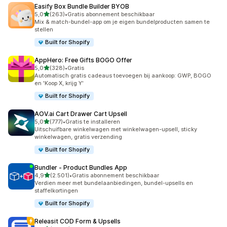
Easify Box Bundle Builder BYOB
van 5 sterren
5,0
(263)
•
Gratis abonnement beschikbaar
263 recensies in totaal
Mix & match-bundel-app om je eigen bundelproducten samen te
stellen
Built for Shopify
AppHero: Free Gifts BOGO Offer
van 5 sterren
5,0
(328)
•
Gratis
328 recensies in totaal
Automatisch gratis cadeaus toevoegen bij aankoop: GWP, BOGO
en 'Koop X, krijg Y'
Built for Shopify
AOV.ai Cart Drawer Cart Upsell
van 5 sterren
5,0
(777)
•
Gratis te installeren
777 recensies in totaal
Uitschuifbare winkelwagen met winkelwagen-upsell, sticky
winkelwagen, gratis verzending
Built for Shopify
Bundler ‑ Product Bundles App
van 5 sterren
4,9
(2.501)
•
Gratis abonnement beschikbaar
2501 recensies in totaal
Verdien meer met bundelaanbiedingen, bundel-upsells en
staffelkortingen
Built for Shopify
Releasit COD Form & Upsells