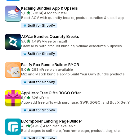
Kaching Bundles App & Upsells
5 yıldız üzerinden
5,0
(5.094)
•
Free to install
toplam 5094 değerlendirme
Boost AOV with quantity breaks, product bundles & upsell app
Built for Shopify
AOV.ai Bundles Quantity Breaks
5 yıldız üzerinden
5,0
(1.499)
•
Free to install
toplam 1499 değerlendirme
Grow AOV with product bundles, volume discounts & upsells
Built for Shopify
Easify Box Bundle Builder BYOB
5 yıldız üzerinden
5,0
(263)
•
Free plan available
toplam 263 değerlendirme
Mix and Match bundle app to Build Your Own Bundle products
Built for Shopify
AppHero: Free Gifts BOGO Offer
5 yıldız üzerinden
5,0
(326)
•
Free
toplam 326 değerlendirme
Auto-add free gifts with purchase: GWP, BOGO, and Buy X Get Y
Built for Shopify
EComposer Landing Page Builder
5 yıldız üzerinden
4,9
(3.357)
•
Free plan available
toplam 3357 değerlendirme
Build pages to sell more, from home page, product, blog, etc.
Built for Shopify