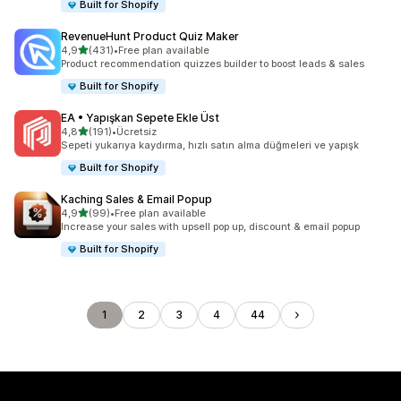
Built for Shopify
RevenueHunt Product Quiz Maker
5 yıldız üzerinden
4,9
(431)
•
Free plan available
toplam 431 değerlendirme
Product recommendation quizzes builder to boost leads & sales
Built for Shopify
EA • Yapışkan Sepete Ekle Üst
5 yıldız üzerinden
4,8
(191)
•
Ücretsiz
toplam 191 değerlendirme
Sepeti yukarıya kaydırma, hızlı satın alma düğmeleri ve yapışk
Built for Shopify
Kaching Sales & Email Popup
5 yıldız üzerinden
4,9
(99)
•
Free plan available
toplam 99 değerlendirme
Increase your sales with upsell pop up, discount & email popup
Built for Shopify
1
2
3
4
44