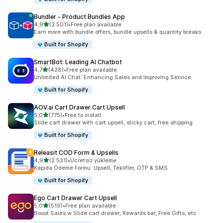
Bundler ‑ Product Bundles App
5 yıldız üzerinden
4,9
(2.501)
•
Free plan available
toplam 2501 değerlendirme
Earn more with bundle offers, bundle upsells & quantity breaks
Built for Shopify
SmartBot: Leading AI Chatbot
5 yıldız üzerinden
4,7
(428)
•
Free plan available
toplam 428 değerlendirme
Unlimited AI Chat: Enhancing Sales and Improving Service
Built for Shopify
AOV.ai Cart Drawer Cart Upsell
5 yıldız üzerinden
5,0
(775)
•
Free to install
toplam 775 değerlendirme
Slide cart drawer with cart upsell, sticky cart, free shipping
Built for Shopify
Releasit COD Form & Upsells
5 yıldız üzerinden
4,9
(2.531)
•
Ücretsiz yükleme
toplam 2531 değerlendirme
Kapıda Ödeme Formu: Upsell, Teklifler, OTP & SMS
Built for Shopify
Ego Cart Drawer Cart Upsell
5 yıldız üzerinden
5,0
(519)
•
Free plan available
toplam 519 değerlendirme
Boost Sales w Slide cart drawer, Rewards bar, Free Gifts, etc