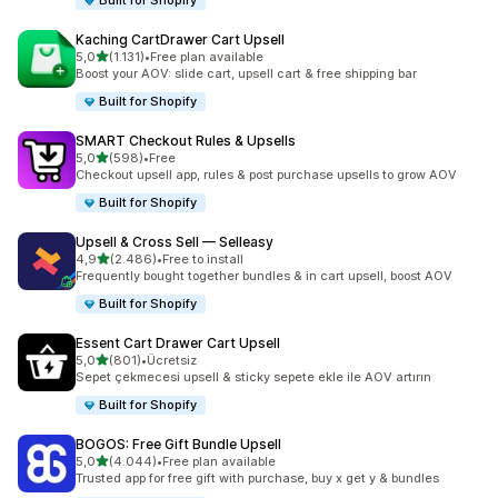
Built for Shopify
Kaching CartDrawer Cart Upsell
5 yıldız üzerinden
5,0
(1.131)
•
Free plan available
toplam 1131 değerlendirme
Boost your AOV: slide cart, upsell cart & free shipping bar
Built for Shopify
SMART Checkout Rules & Upsells
5 yıldız üzerinden
5,0
(598)
•
Free
toplam 598 değerlendirme
Checkout upsell app, rules & post purchase upsells to grow AOV
Built for Shopify
Upsell & Cross Sell — Selleasy
5 yıldız üzerinden
4,9
(2.486)
•
Free to install
toplam 2486 değerlendirme
Frequently bought together bundles & in cart upsell, boost AOV
Built for Shopify
Essent Cart Drawer Cart Upsell
5 yıldız üzerinden
5,0
(801)
•
Ücretsiz
toplam 801 değerlendirme
Sepet çekmecesi upsell & sticky sepete ekle ile AOV artırın
Built for Shopify
BOGOS: Free Gift Bundle Upsell
5 yıldız üzerinden
5,0
(4.044)
•
Free plan available
toplam 4044 değerlendirme
Trusted app for free gift with purchase, buy x get y & bundles