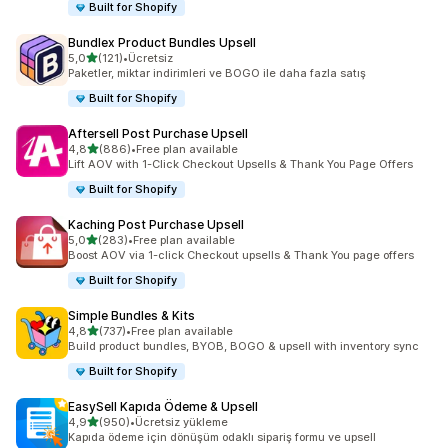
Built for Shopify
Bundlex Product Bundles Upsell
5 yıldız üzerinden
5,0
(121)
•
Ücretsiz
toplam 121 değerlendirme
Paketler, miktar indirimleri ve BOGO ile daha fazla satış
Built for Shopify
Aftersell Post Purchase Upsell
5 yıldız üzerinden
4,8
(886)
•
Free plan available
toplam 886 değerlendirme
Lift AOV with 1-Click Checkout Upsells & Thank You Page Offers
Built for Shopify
Kaching Post Purchase Upsell
5 yıldız üzerinden
5,0
(283)
•
Free plan available
toplam 283 değerlendirme
Boost AOV via 1-click Checkout upsells & Thank You page offers
Built for Shopify
Simple Bundles & Kits
5 yıldız üzerinden
4,8
(737)
•
Free plan available
toplam 737 değerlendirme
Build product bundles, BYOB, BOGO & upsell with inventory sync
Built for Shopify
EasySell Kapıda Ödeme & Upsell
5 yıldız üzerinden
4,9
(950)
•
Ücretsiz yükleme
toplam 950 değerlendirme
Kapıda ödeme için dönüşüm odaklı sipariş formu ve upsell