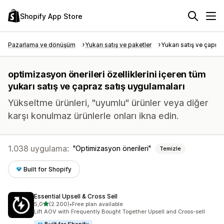
Shopify App Store
Pazarlama ve dönüşüm
Yukarı satış ve paketler
Yukarı satış ve çapraz
optimizasyon önerileri özelliklerini içeren tüm
yukarı satış ve çapraz satış uygulamaları
Yükseltme ürünleri, "uyumlu" ürünler veya diğer
karşı konulmaz ürünlerle onları ikna edin.
1.038 uygulama:
Optimizasyon önerileri
Temizle
Built for Shopify
Essential Upsell & Cross Sell
5 yıldız üzerinden
5,0
(2.200)
•
Free plan available
toplam 2200 değerlendirme
Lift AOV with Frequently Bought Together Upsell and Cross-sell