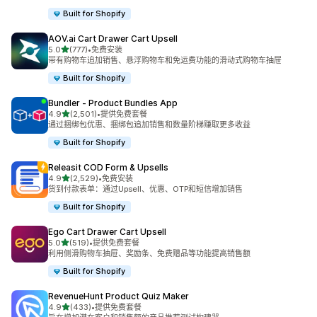
Built for Shopify
AOV.ai Cart Drawer Cart Upsell
星（满分 5 星）
5.0
(777)
•
免费安装
总共 777 条评论
带有购物车追加销售、悬浮购物车和免运费功能的滑动式购物车抽屉
Built for Shopify
Bundler ‑ Product Bundles App
星（满分 5 星）
4.9
(2,501)
•
提供免费套餐
总共 2501 条评论
通过捆绑包优惠、捆绑包追加销售和数量阶梯赚取更多收益
Built for Shopify
Releasit COD Form & Upsells
星（满分 5 星）
4.9
(2,529)
•
免费安装
总共 2529 条评论
货到付款表单：通过Upsell、优惠、OTP和短信增加销售
Built for Shopify
Ego Cart Drawer Cart Upsell
星（满分 5 星）
5.0
(519)
•
提供免费套餐
总共 519 条评论
利用侧滑购物车抽屉、奖励条、免费赠品等功能提高销售额
Built for Shopify
RevenueHunt Product Quiz Maker
星（满分 5 星）
4.9
(433)
•
提供免费套餐
总共 433 条评论