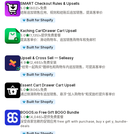
SMART Checkout Rules & Upsells
星（满分 5 星）
5.0
(602)
•
免费
总共 602 条评论
结账追加销售应用、规则和结账后追加销售，提高客单价
Built for Shopify
Kaching CartDrawer Cart Upsell
星（满分 5 星）
5.0
(1,135)
•
提供免费套餐
总共 1135 条评论
提高客单价：滑动购物车、追加销售购物车和免邮栏
Built for Shopify
Upsell & Cross Sell — Selleasy
星（满分 5 星）
4.9
(2,485)
•
免费安装
总共 2485 条评论
“经常一起购买”捆绑包和购物车内追加销售，可提高客单价
Built for Shopify
Essent Cart Drawer Cart Upsell
星（满分 5 星）
5.0
(806)
•
免费
总共 806 条评论
通过侧滑购物车追加销售、悬浮“加入购物车”和奖励栏提升客单价
Built for Shopify
BOGOS.io Free Gift BOGO Bundle
星（满分 5 星）
5.0
(4,046)
•
提供免费套餐
总共 4046 条评论
深受商家信赖的促销应用 free gift with purchase, buy x get y, bundle-
deals
Built for Shopify