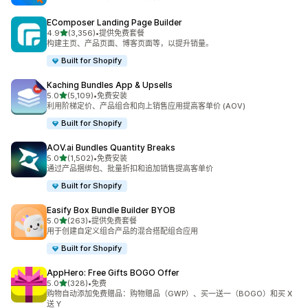
EComposer Landing Page Builder
星（满分 5 星）
4.9
(3,356)
•
提供免费套餐
总共 3356 条评论
构建主页、产品页面、博客页面等，以提升销量。
Built for Shopify
Kaching Bundles App & Upsells
星（满分 5 星）
5.0
(5,109)
•
免费安装
总共 5109 条评论
利用阶梯定价、产品组合和向上销售应用提高客单价 (AOV)
Built for Shopify
AOV.ai Bundles Quantity Breaks
星（满分 5 星）
5.0
(1,502)
•
免费安装
总共 1502 条评论
通过产品捆绑包、批量折扣和追加销售提高客单价
Built for Shopify
Easify Box Bundle Builder BYOB
星（满分 5 星）
5.0
(263)
•
提供免费套餐
总共 263 条评论
用于创建自定义组合产品的混合搭配组合应用
Built for Shopify
AppHero: Free Gifts BOGO Offer
星（满分 5 星）
5.0
(328)
•
免费
总共 328 条评论
购物自动添加免费赠品：购物赠品（GWP）、买一送一（BOGO）和买 X
送 Y