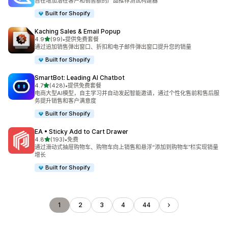
旨在增加潜在客户和销售额的产品推荐测试构建器
Built for Shopify
Kaching Sales & Email Popup
星（满分 5 星）
4.9
(99)
•
提供免费套餐
总共 99 条评论
通过追加销售弹出窗口、折扣和电子邮件弹出窗口提升您的销量
Built for Shopify
SmartBot: Leading AI Chatbot
星（满分 5 星）
4.7
(428)
•
提供免费套餐
总共 428 条评论
电商大型AI模型，自主学习并自动发起智能邀请，通过个性化售前和售后服
务提升销售和客户满意度
Built for Shopify
EA • Sticky Add to Cart Drawer
星（满分 5 星）
4.8
(193)
•
免费
总共 193 条评论
通过滑动式抽屉购物车、购物车向上销售和悬浮“添加到购物车”栏实现销量
增长
Built for Shopify
1
2
3
4
44