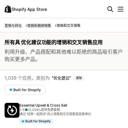
Shopify App Store
营销与转化
增销和捆绑销售
增销和交叉销售
所有具 优化建议功能的增销和交叉销售应用
利用升级、产品搭配和其他难以拒绝的商品吸引客户
购买更多产品。
1,039 个应用，类别为
优化建议
清除
Built for Shopify
Essential Upsell & Cross Sell
星（满分 5 星）
5.0
(2,206)
•
提供免费套餐
总共 2206 条评论
通过“经常一起购买”向上销售和交叉销售提高客单价
Built for Shopify