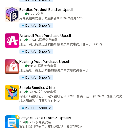
Bundlex Product Bundles Upsell
星（满分 5 星）
5.0
(122)
•
免费
总共 122 条评论
用免费捆绑优惠、数量折扣和BOGO提升AOV
Built for Shopify
Aftersell Post Purchase Upsell
星（满分 5 星）
4.8
(884)
•
提供免费套餐
总共 884 条评论
通过一键式结账追加销售和感谢页面优惠提升客单价 (AOV)
Built for Shopify
Kaching Post Purchase Upsell
星（满分 5 星）
5.0
(287)
•
提供免费套餐
总共 287 条评论
通过结账一键追加销售和感谢页面优惠提高客单价
Built for Shopify
Simple Bundles & Kits
星（满分 5 星）
4.8
(737)
•
提供免费套餐
总共 737 条评论
构建产品捆绑包、自定义捆绑包 (BYOB) 和买一送一 (BOGO) 优惠以及实
现追加销售，并支持库存同步
Built for Shopify
EasySell ‑ COD Form & Upsells
星（满分 5 星）
4.9
(954)
•
免费安装
总共 954 条评论
货到付款订单表单，支持追加销售和OTP验证