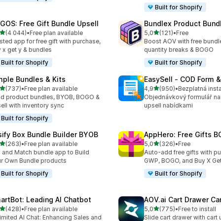
Built for Shopify
GOS: Free Gift Bundle Upsell
Bundlex Product Bund
z 5 hvězd
z 5 hvězd
(4 044)
•
Free plan available
5,0
(121)
•
Free
kový počet recenzí: 4044
Celkový počet recenzí: 121
sted app for free gift with purchase,
Boost AOV with free bundle
 x get y & bundles
quantity breaks & BOGO
Built for Shopify
Built for Shopify
mple Bundles & Kits
EasySell ‑ COD Form &
z 5 hvězd
z 5 hvězd
(737)
•
Free plan available
4,9
(950)
•
Bezplatná inst
kový počet recenzí: 737
Celkový počet recenzí: 95
ld product bundles, BYOB, BOGO &
Objednávkový formulář na
ell with inventory sync
upsell nabídkami
Built for Shopify
sify Box Bundle Builder BYOB
AppHero: Free Gifts B
z 5 hvězd
z 5 hvězd
(263)
•
Free plan available
5,0
(326)
•
Free
kový počet recenzí: 263
Celkový počet recenzí: 32
 and Match bundle app to Build
Auto-add free gifts with p
r Own Bundle products
GWP, BOGO, and Buy X Get
Built for Shopify
Built for Shopify
artBot: Leading AI Chatbot
AOV.ai Cart Drawer Car
z 5 hvězd
z 5 hvězd
(428)
•
Free plan available
5,0
(775)
•
Free to install
kový počet recenzí: 428
Celkový počet recenzí: 77
imited AI Chat: Enhancing Sales and
Slide cart drawer with cart 