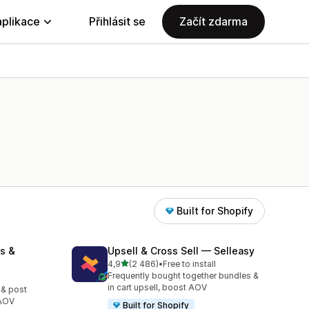
aplikace
Přihlásit se
Začít zdarma
Built for Shopify
s &
Upsell & Cross Sell — Selleasy
z 5 hvězd
4,9
(2 486)
•
Free to install
Celkový počet recenzí: 2486
Frequently bought together bundles &
8
in cart upsell, boost AOV
 & post
 AOV
Built for Shopify