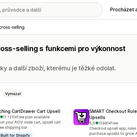
Procházet 
cross-selling
ross-selling s funkcemi pro výkonnost
ky a další zboží, kterému je těžké odolat.
Vymazat
ching CartDrawer Cart Upsell
SMART Checkout Rule
z 5 hvězd
(1 131)
•
Free plan available
Upsells
kový počet recenzí: 1131
st your AOV: slide cart, upsell cart
z 5 hvězd
5,0
(598)
•
Free
Celkový počet recenzí: 59
ree shipping bar
Checkout upsell app, rules
purchase upsells to grow
Built for Shopify