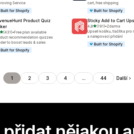
roving Service
cart, free shipping
Built for Shopify
Built for Shopify
venueHunt Product Quiz
Sticky Add to Cart Ups
z 5 hvězd
ker
4,8
(191)
•
Zdarma
Celkový počet recenzí: 191
Upsell košíku, tlačítka pro
z 5 hvězd
(431)
•
Free plan available
kový počet recenzí: 431
a nalepovací přidání
duct recommendation quizzes
lder to boost leads & sales
Built for Shopify
Built for Shopify
Další
1
2
3
4
…
44
přidat nějakou a