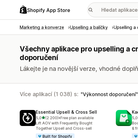
Shopify App Store
Marketing a konverze
Upselling a balíčky
Upselling a 
Všechny aplikace pro upselling a c
doporučení
Lákejte je na novější verze, vhodné doplň
Více aplikací (1 038) s:
Výkonnost doporučení
Essential Upsell & Cross Sell
Ka
z 5 hvězd
5,0
(2 200)
•
Free plan available
5,0
Celkový počet recenzí: 2200
Cel
Lift AOV with Frequently Bought
Boo
Together Upsell and Cross-sell
& f
Built for Shopify