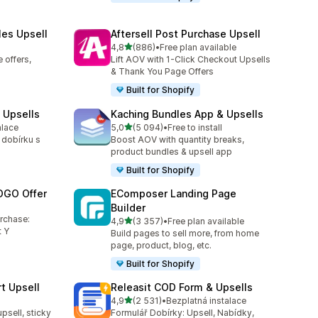
les Upsell
Aftersell Post Purchase Upsell
z 5 hvězd
4,8
(886)
•
Free plan available
Celkový počet recenzí: 886
 offers,
Lift AOV with 1-Click Checkout Upsells
& Thank You Page Offers
Built for Shopify
 Upsells
Kaching Bundles App & Upsells
z 5 hvězd
alace
5,0
(5 094)
•
Free to install
0
Celkový počet recenzí: 5094
 dobírku s
Boost AOV with quantity breaks,
product bundles & upsell app
Built for Shopify
OGO Offer
EComposer Landing Page
Builder
6
urchase:
z 5 hvězd
4,9
(3 357)
•
Free plan available
Celkový počet recenzí: 3357
 Y
Build pages to sell more, from home
page, product, blog, etc.
Built for Shopify
t Upsell
Releasit COD Form & Upsells
z 5 hvězd
4,9
(2 531)
•
Bezplatná instalace
5
Celkový počet recenzí: 2531
upsell, sticky
Formulář Dobírky: Upsell, Nabídky,