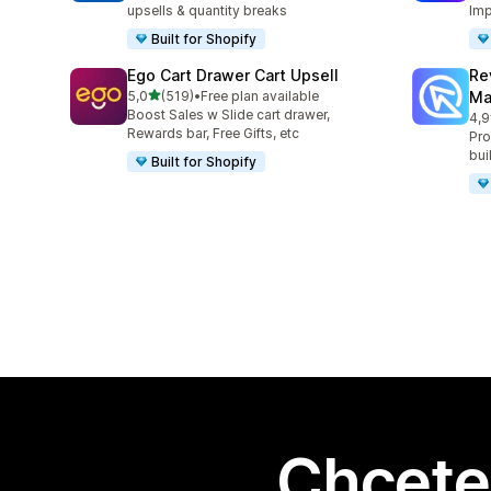
upsells & quantity breaks
Imp
Built for Shopify
Ego Cart Drawer Cart Upsell
Re
z 5 hvězd
5,0
(519)
•
Free plan available
Ma
Celkový počet recenzí: 519
Boost Sales w Slide cart drawer,
4,9
Cel
Rewards bar, Free Gifts, etc
Pro
bui
Built for Shopify
Chcete 