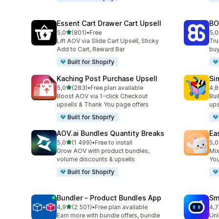
Essent Cart Drawer Cart Upsell
BO
z 5 hvězd
5,0
(801)
•
Free
5,0
Celkový počet recenzí: 801
Cel
Lift AOV via Slide Cart Upsell, Sticky
Tru
Add to Cart, Reward Bar
buy
Built for Shopify
Kaching Post Purchase Upsell
Si
z 5 hvězd
5,0
(283)
•
Free plan available
4,8
Celkový počet recenzí: 283
Cel
Boost AOV via 1-click Checkout
Bui
upsells & Thank You page offers
ups
Built for Shopify
AOV.ai Bundles Quantity Breaks
Ea
z 5 hvězd
5,0
(1 499)
•
Free to install
5,0
Celkový počet recenzí: 1499
Cel
Grow AOV with product bundles,
Mix
volume discounts & upsells
You
Built for Shopify
Bundler ‑ Product Bundles App
Sm
z 5 hvězd
4,9
(2 501)
•
Free plan available
4,7
Celkový počet recenzí: 2501
Cel
Earn more with bundle offers, bundle
Unl