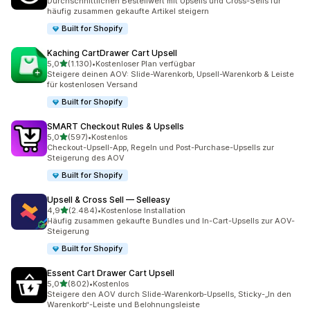
Durchschnittlichen Bestellwert mit Upsells und Cross-Sells für
häufig zusammen gekaufte Artikel steigern
Built for Shopify
Kaching CartDrawer Cart Upsell
von 5 Sternen
5,0
(1.130)
•
Kostenloser Plan verfügbar
1130 Rezensionen insgesamt
Steigere deinen AOV: Slide-Warenkorb, Upsell-Warenkorb & Leiste
für kostenlosen Versand
Built for Shopify
SMART Checkout Rules & Upsells
von 5 Sternen
5,0
(597)
•
Kostenlos
597 Rezensionen insgesamt
Checkout-Upsell-App, Regeln und Post-Purchase-Upsells zur
Steigerung des AOV
Built for Shopify
Upsell & Cross Sell — Selleasy
von 5 Sternen
4,9
(2.484)
•
Kostenlose Installation
2484 Rezensionen insgesamt
Häufig zusammen gekaufte Bundles und In-Cart-Upsells zur AOV-
Steigerung
Built for Shopify
Essent Cart Drawer Cart Upsell
von 5 Sternen
5,0
(802)
•
Kostenlos
802 Rezensionen insgesamt
Steigere den AOV durch Slide-Warenkorb-Upsells, Sticky-„In den
Warenkorb“-Leiste und Belohnungsleiste