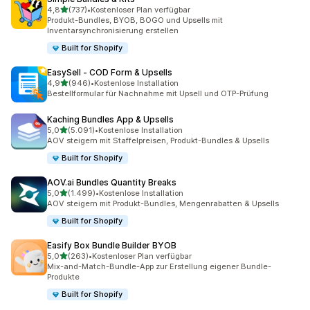
von 5 Sternen
4,8
(737)
•
Kostenloser Plan verfügbar
737 Rezensionen insgesamt
Produkt-Bundles, BYOB, BOGO und Upsells mit
Inventarsynchronisierung erstellen
Built for Shopify
EasySell ‑ COD Form & Upsells
von 5 Sternen
4,9
(946)
•
Kostenlose Installation
946 Rezensionen insgesamt
Bestellformular für Nachnahme mit Upsell und OTP-Prüfung
Kaching Bundles App & Upsells
von 5 Sternen
5,0
(5.091)
•
Kostenlose Installation
5091 Rezensionen insgesamt
AOV steigern mit Staffelpreisen, Produkt-Bundles & Upsells
Built for Shopify
AOV.ai Bundles Quantity Breaks
von 5 Sternen
5,0
(1.499)
•
Kostenlose Installation
1499 Rezensionen insgesamt
AOV steigern mit Produkt-Bundles, Mengenrabatten & Upsells
Built for Shopify
Easify Box Bundle Builder BYOB
von 5 Sternen
5,0
(263)
•
Kostenloser Plan verfügbar
263 Rezensionen insgesamt
Mix-and-Match-Bundle-App zur Erstellung eigener Bundle-
Produkte
Built for Shopify