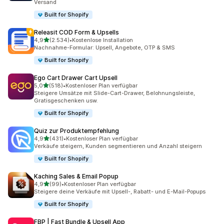
Versand
Built for Shopify
Releasit COD Form & Upsells
von 5 Sternen
4,9
(2.534)
•
Kostenlose Installation
2534 Rezensionen insgesamt
Nachnahme-Formular: Upsell, Angebote, OTP & SMS
Built for Shopify
Ego Cart Drawer Cart Upsell
von 5 Sternen
5,0
(518)
•
Kostenloser Plan verfügbar
518 Rezensionen insgesamt
Steigere Umsätze mit Slide-Cart-Drawer, Belohnungsleiste,
Gratisgeschenken usw.
Built for Shopify
Quiz zur Produktempfehlung
von 5 Sternen
4,9
(431)
•
Kostenloser Plan verfügbar
431 Rezensionen insgesamt
Verkäufe steigern, Kunden segmentieren und Anzahl steigern
Built for Shopify
Kaching Sales & Email Popup
von 5 Sternen
4,9
(99)
•
Kostenloser Plan verfügbar
99 Rezensionen insgesamt
Steigere deine Verkäufe mit Upsell-, Rabatt- und E-Mail-Popups
Built for Shopify
FBP | Fast Bundle & Upsell App