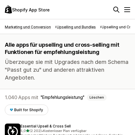
Shopify App Store
Marketing und Conversion
Upselling und Bundles
Upselling und Cros
Alle apps für upselling und cross-selling mit
Funktionen für empfehlungsleistung
Überzeuge sie mit Upgrades nach dem Schema
"Passt gut zu" und anderen attraktiven
Angeboten.
1.040 Apps mit
Empfehlungsleistung
Löschen
Built for Shopify
Essential Upsell & Cross Sell
von 5 Sternen
5,0
(2.202)
•
Kostenloser Plan verfügbar
2202 Rezensionen insgesamt