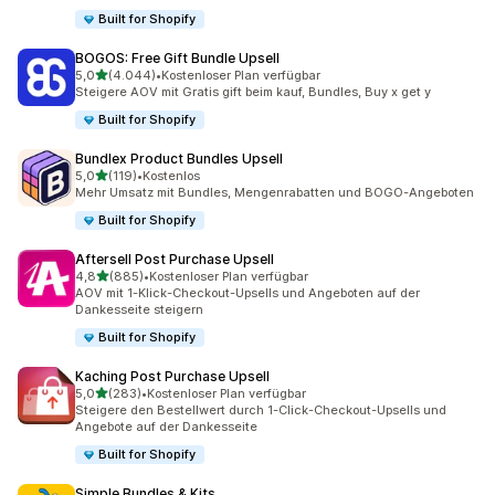
Built for Shopify
BOGOS: Free Gift Bundle Upsell
von 5 Sternen
5,0
(4.044)
•
Kostenloser Plan verfügbar
4044 Rezensionen insgesamt
Steigere AOV mit Gratis gift beim kauf, Bundles, Buy x get y
Built for Shopify
Bundlex Product Bundles Upsell
von 5 Sternen
5,0
(119)
•
Kostenlos
119 Rezensionen insgesamt
Mehr Umsatz mit Bundles, Mengenrabatten und BOGO-Angeboten
Built for Shopify
Aftersell Post Purchase Upsell
von 5 Sternen
4,8
(885)
•
Kostenloser Plan verfügbar
885 Rezensionen insgesamt
AOV mit 1-Klick-Checkout-Upsells und Angeboten auf der
Dankesseite steigern
Built for Shopify
Kaching Post Purchase Upsell
von 5 Sternen
5,0
(283)
•
Kostenloser Plan verfügbar
283 Rezensionen insgesamt
Steigere den Bestellwert durch 1-Click-Checkout-Upsells und
Angebote auf der Dankesseite
Built for Shopify
Simple Bundles & Kits