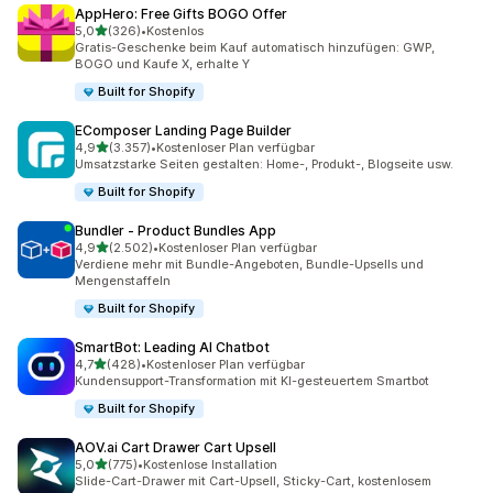
AppHero: Free Gifts BOGO Offer
von 5 Sternen
5,0
(326)
•
Kostenlos
326 Rezensionen insgesamt
Gratis-Geschenke beim Kauf automatisch hinzufügen: GWP,
BOGO und Kaufe X, erhalte Y
Built for Shopify
EComposer Landing Page Builder
von 5 Sternen
4,9
(3.357)
•
Kostenloser Plan verfügbar
3357 Rezensionen insgesamt
Umsatzstarke Seiten gestalten: Home-, Produkt-, Blogseite usw.
Built for Shopify
Bundler ‑ Product Bundles App
von 5 Sternen
4,9
(2.502)
•
Kostenloser Plan verfügbar
2502 Rezensionen insgesamt
Verdiene mehr mit Bundle-Angeboten, Bundle-Upsells und
Mengenstaffeln
Built for Shopify
SmartBot: Leading AI Chatbot
von 5 Sternen
4,7
(428)
•
Kostenloser Plan verfügbar
428 Rezensionen insgesamt
Kundensupport-Transformation mit KI-gesteuertem Smartbot
Built for Shopify
AOV.ai Cart Drawer Cart Upsell
von 5 Sternen
5,0
(775)
•
Kostenlose Installation
775 Rezensionen insgesamt
Slide-Cart-Drawer mit Cart-Upsell, Sticky-Cart, kostenlosem