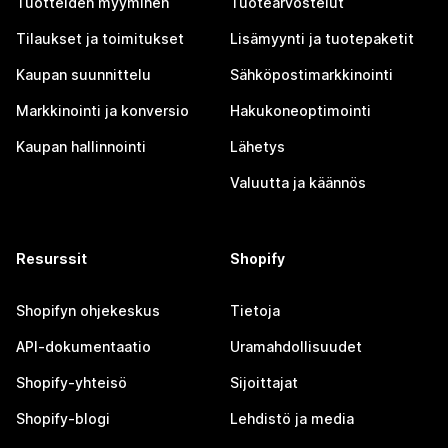
Tuotteiden myyminen
Tuotearvostelut
Tilaukset ja toimitukset
Lisämyynti ja tuotepaketit
Kaupan suunnittelu
Sähköpostimarkkinointi
Markkinointi ja konversio
Hakukoneoptimointi
Kaupan hallinnointi
Lähetys
Valuutta ja käännös
Resurssit
Shopify
Shopifyn ohjekeskus
Tietoja
API-dokumentaatio
Uramahdollisuudet
Shopify-yhteisö
Sijoittajat
Shopify-blogi
Lehdistö ja media