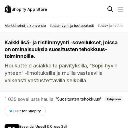
Shopify App Store
Markkinointi ja konversio
Lisämyynti ja tuotepaketit
Lisä- ja ristiinmy
Kaikki lisä- ja ristiinmyynti -sovellukset, joissa
on ominaisuuksia suositusten tehokkuus-
toiminnoille.
Houkuttele asiakkaita päivityksillä, "Sopii hyvin
yhteen" -ilmoituksilla ja muilla vastaavilla
vaikeasti vastustettavilla seikoilla.
1 039 sovellusta haulla
Suositusten tehokkuus
Tyhjennä
Built for Shopify
Essential Upsell & Cross Sell