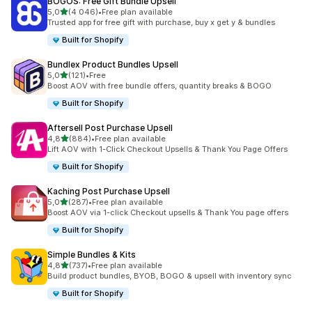
BOGOS: Free Gift Bundle Upsell
/ 5 tähteä
5,0
(4 046)
•
Free plan available
4046 arvostelua yhteensä
Trusted app for free gift with purchase, buy x get y & bundles
Built for Shopify
Bundlex Product Bundles Upsell
/ 5 tähteä
5,0
(121)
•
Free
121 arvostelua yhteensä
Boost AOV with free bundle offers, quantity breaks & BOGO
Built for Shopify
Aftersell Post Purchase Upsell
/ 5 tähteä
4,8
(884)
•
Free plan available
884 arvostelua yhteensä
Lift AOV with 1-Click Checkout Upsells & Thank You Page Offers
Built for Shopify
Kaching Post Purchase Upsell
/ 5 tähteä
5,0
(287)
•
Free plan available
287 arvostelua yhteensä
Boost AOV via 1-click Checkout upsells & Thank You page offers
Built for Shopify
Simple Bundles & Kits
/ 5 tähteä
4,8
(737)
•
Free plan available
737 arvostelua yhteensä
Build product bundles, BYOB, BOGO & upsell with inventory sync
Built for Shopify