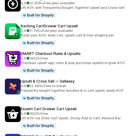
/ 5 tähteä
5,0
(2 206)
•
Free plan available
2206 arvostelua yhteensä
Lift AOV with Frequently Bought Together Upsell and Cross-sell
Built for Shopify
Kaching CartDrawer Cart Upsell
/ 5 tähteä
5,0
(1 135)
•
Free plan available
1135 arvostelua yhteensä
Boost your AOV: slide cart, upsell cart & free shipping bar
Built for Shopify
SMART Checkout Rules & Upsells
/ 5 tähteä
5,0
(602)
•
Free
602 arvostelua yhteensä
Checkout upsell app, rules & post purchase upsells to grow AOV
Built for Shopify
Upsell & Cross Sell — Selleasy
/ 5 tähteä
4,9
(2 485)
•
Free to install
2485 arvostelua yhteensä
Frequently bought together bundles & in cart upsell, boost AOV
Built for Shopify
Essent Cart Drawer Cart Upsell
/ 5 tähteä
5,0
(803)
•
Free
803 arvostelua yhteensä
Lift AOV via Slide Cart Upsell, Sticky Add to Cart, Reward Bar
Built for Shopify