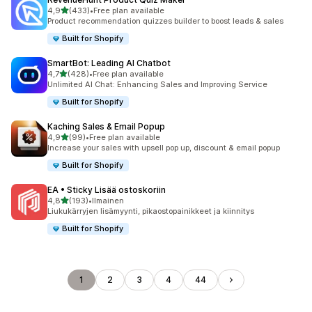
/ 5 tähteä
4,9
(433)
•
Free plan available
433 arvostelua yhteensä
Product recommendation quizzes builder to boost leads & sales
Built for Shopify
SmartBot: Leading AI Chatbot
/ 5 tähteä
4,7
(428)
•
Free plan available
428 arvostelua yhteensä
Unlimited AI Chat: Enhancing Sales and Improving Service
Built for Shopify
Kaching Sales & Email Popup
/ 5 tähteä
4,9
(99)
•
Free plan available
99 arvostelua yhteensä
Increase your sales with upsell pop up, discount & email popup
Built for Shopify
EA • Sticky Lisää ostoskoriin
/ 5 tähteä
4,8
(193)
•
Ilmainen
193 arvostelua yhteensä
Liukukärryjen lisämyynti, pikaostopainikkeet ja kiinnitys
Built for Shopify
1
2
3
4
44