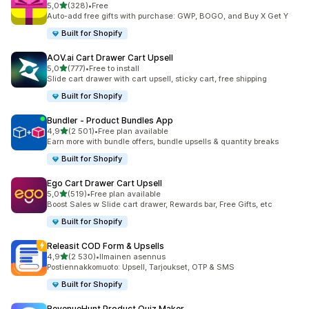
/ 5 tähteä
5,0
(328)
•
Free
328 arvostelua yhteensä
Auto-add free gifts with purchase: GWP, BOGO, and Buy X Get Y
Built for Shopify
AOV.ai Cart Drawer Cart Upsell
/ 5 tähteä
5,0
(777)
•
Free to install
777 arvostelua yhteensä
Slide cart drawer with cart upsell, sticky cart, free shipping
Built for Shopify
Bundler ‑ Product Bundles App
/ 5 tähteä
4,9
(2 501)
•
Free plan available
2501 arvostelua yhteensä
Earn more with bundle offers, bundle upsells & quantity breaks
Built for Shopify
Ego Cart Drawer Cart Upsell
/ 5 tähteä
5,0
(519)
•
Free plan available
519 arvostelua yhteensä
Boost Sales w Slide cart drawer, Rewards bar, Free Gifts, etc
Built for Shopify
Releasit COD Form & Upsells
/ 5 tähteä
4,9
(2 530)
•
Ilmainen asennus
2530 arvostelua yhteensä
Postiennakkomuoto: Upsell, Tarjoukset, OTP & SMS
Built for Shopify
RevenueHunt Product Quiz Maker