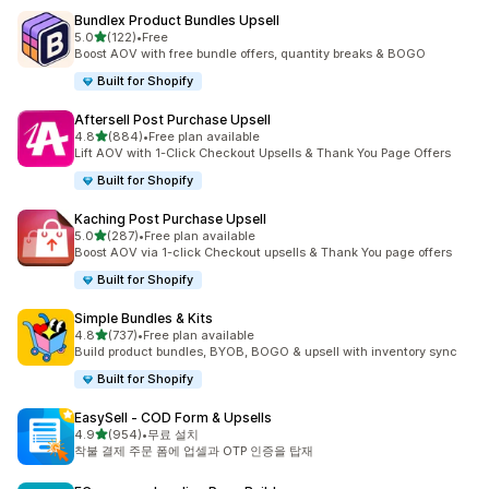
Bundlex Product Bundles Upsell
별 5개 중
5.0
(122)
•
Free
총 리뷰 122개
Boost AOV with free bundle offers, quantity breaks & BOGO
Built for Shopify
Aftersell Post Purchase Upsell
별 5개 중
4.8
(884)
•
Free plan available
총 리뷰 884개
Lift AOV with 1-Click Checkout Upsells & Thank You Page Offers
Built for Shopify
Kaching Post Purchase Upsell
별 5개 중
5.0
(287)
•
Free plan available
총 리뷰 287개
Boost AOV via 1-click Checkout upsells & Thank You page offers
Built for Shopify
Simple Bundles & Kits
별 5개 중
4.8
(737)
•
Free plan available
총 리뷰 737개
Build product bundles, BYOB, BOGO & upsell with inventory sync
Built for Shopify
EasySell ‑ COD Form & Upsells
별 5개 중
4.9
(954)
•
무료 설치
총 리뷰 954개
착불 결제 주문 폼에 업셀과 OTP 인증을 탑재