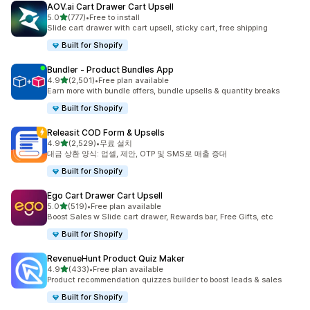
AOV.ai Cart Drawer Cart Upsell
별 5개 중
5.0
(777)
•
Free to install
총 리뷰 777개
Slide cart drawer with cart upsell, sticky cart, free shipping
Built for Shopify
Bundler ‑ Product Bundles App
별 5개 중
4.9
(2,501)
•
Free plan available
총 리뷰 2501개
Earn more with bundle offers, bundle upsells & quantity breaks
Built for Shopify
Releasit COD Form & Upsells
별 5개 중
4.9
(2,529)
•
무료 설치
총 리뷰 2529개
대금 상환 양식: 업셀, 제안, OTP 및 SMS로 매출 증대
Built for Shopify
Ego Cart Drawer Cart Upsell
별 5개 중
5.0
(519)
•
Free plan available
총 리뷰 519개
Boost Sales w Slide cart drawer, Rewards bar, Free Gifts, etc
Built for Shopify
RevenueHunt Product Quiz Maker
별 5개 중
4.9
(433)
•
Free plan available
총 리뷰 433개
Product recommendation quizzes builder to boost leads & sales
Built for Shopify