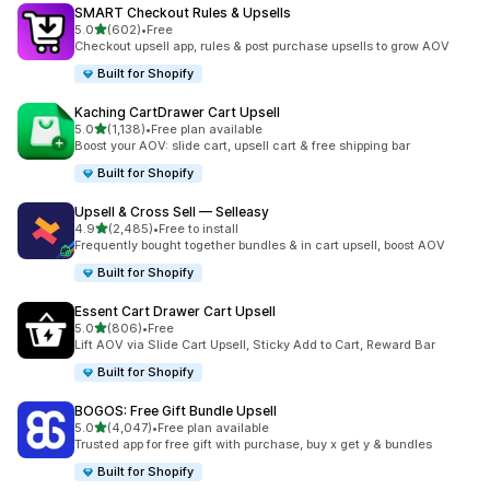
SMART Checkout Rules & Upsells
별 5개 중
5.0
(602)
•
Free
총 리뷰 602개
Checkout upsell app, rules & post purchase upsells to grow AOV
Built for Shopify
Kaching CartDrawer Cart Upsell
별 5개 중
5.0
(1,138)
•
Free plan available
총 리뷰 1138개
Boost your AOV: slide cart, upsell cart & free shipping bar
Built for Shopify
Upsell & Cross Sell — Selleasy
별 5개 중
4.9
(2,485)
•
Free to install
총 리뷰 2485개
Frequently bought together bundles & in cart upsell, boost AOV
Built for Shopify
Essent Cart Drawer Cart Upsell
별 5개 중
5.0
(806)
•
Free
총 리뷰 806개
Lift AOV via Slide Cart Upsell, Sticky Add to Cart, Reward Bar
Built for Shopify
BOGOS: Free Gift Bundle Upsell
별 5개 중
5.0
(4,047)
•
Free plan available
총 리뷰 4047개
Trusted app for free gift with purchase, buy x get y & bundles
Built for Shopify