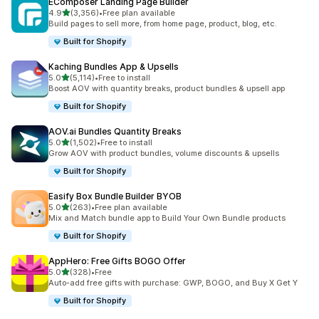
EComposer Landing Page Builder
별 5개 중
4.9
(3,356)
•
Free plan available
총 리뷰 3356개
Build pages to sell more, from home page, product, blog, etc.
Built for Shopify
Kaching Bundles App & Upsells
별 5개 중
5.0
(5,114)
•
Free to install
총 리뷰 5114개
Boost AOV with quantity breaks, product bundles & upsell app
Built for Shopify
AOV.ai Bundles Quantity Breaks
별 5개 중
5.0
(1,502)
•
Free to install
총 리뷰 1502개
Grow AOV with product bundles, volume discounts & upsells
Built for Shopify
Easify Box Bundle Builder BYOB
별 5개 중
5.0
(263)
•
Free plan available
총 리뷰 263개
Mix and Match bundle app to Build Your Own Bundle products
Built for Shopify
AppHero: Free Gifts BOGO Offer
별 5개 중
5.0
(328)
•
Free
총 리뷰 328개
Auto-add free gifts with purchase: GWP, BOGO, and Buy X Get Y
Built for Shopify