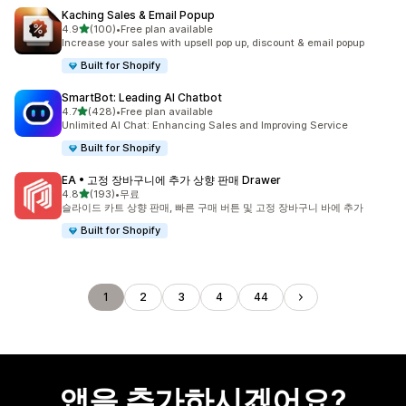
Kaching Sales & Email Popup
별 5개 중
4.9
(100)
•
Free plan available
총 리뷰 100개
Increase your sales with upsell pop up, discount & email popup
Built for Shopify
SmartBot: Leading AI Chatbot
별 5개 중
4.7
(428)
•
Free plan available
총 리뷰 428개
Unlimited AI Chat: Enhancing Sales and Improving Service
Built for Shopify
EA • 고정 장바구니에 추가 상향 판매 Drawer
별 5개 중
4.8
(193)
•
무료
총 리뷰 193개
슬라이드 카트 상향 판매, 빠른 구매 버튼 및 고정 장바구니 바에 추가
Built for Shopify
1
2
3
4
44
앱을 추가하시겠어요?