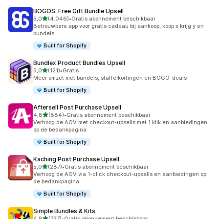
BOGOS: Free Gift Bundle Upsell
van 5 sterren
5,0
(4.046)
•
Gratis abonnement beschikbaar
4046 recensies in totaal
Betrouwbare app voor gratis cadeau bij aankoop, koop x krijg y en
bundels
Built for Shopify
Bundlex Product Bundles Upsell
van 5 sterren
5,0
(121)
•
Gratis
121 recensies in totaal
Meer omzet met bundels, staffelkortingen en BOGO-deals
Built for Shopify
Aftersell Post Purchase Upsell
van 5 sterren
4,8
(884)
•
Gratis abonnement beschikbaar
884 recensies in totaal
Verhoog de AOV met checkout-upsells met 1 klik en aanbiedingen
op de bedankpagina
Built for Shopify
Kaching Post Purchase Upsell
van 5 sterren
5,0
(287)
•
Gratis abonnement beschikbaar
287 recensies in totaal
Verhoog de AOV via 1-click checkout-upsells en aanbiedingen op
de bedankpagina
Built for Shopify
Simple Bundles & Kits
van 5 sterren
4,8
(737)
•
Gratis abonnement beschikbaar