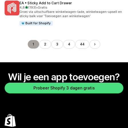
EA • Sticky Add to Cart Drawer
van 5 sterren
4,8
(193)
•
Gratis
193 recensies in totaal
Groei via uitschuifbare winkelwagen-lade, winkelwagen-upsell en
sticky balk voor 'Toevoegen aan winkelwagen'
Built for Shopify
1
2
3
4
44
Wil je een app toevoegen?
Probeer Shopify 3 dagen gratis