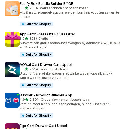
Easify Box Bundle Builder BYOB
van 5 sterren
5,0
(263)
•
Gratis abonnement beschikbaar
263 recensies in totaal
Mix & match-bundel-app om je eigen bundelproducten samen te
stellen
Built for Shopify
AppHero: Free Gifts BOGO Offer
van 5 sterren
5,0
(328)
•
Gratis
328 recensies in totaal
Automatisch gratis cadeaus toevoegen bij aankoop: GWP, BOGO
en 'Koop X, krijg Y'
Built for Shopify
AOV.ai Cart Drawer Cart Upsell
van 5 sterren
5,0
(777)
•
Gratis te installeren
777 recensies in totaal
Uitschuifbare winkelwagen met winkelwagen-upsell, sticky
winkelwagen, gratis verzending
Built for Shopify
Bundler ‑ Product Bundles App
van 5 sterren
4,9
(2.501)
•
Gratis abonnement beschikbaar
2501 recensies in totaal
Verdien meer met bundelaanbiedingen, bundel-upsells en
staffelkortingen
Built for Shopify
Ego Cart Drawer Cart Upsell