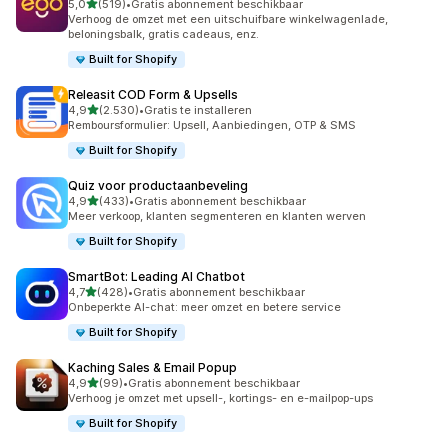
van 5 sterren
5,0
(519)
•
Gratis abonnement beschikbaar
519 recensies in totaal
Verhoog de omzet met een uitschuifbare winkelwagenlade,
beloningsbalk, gratis cadeaus, enz.
Built for Shopify
Releasit COD Form & Upsells
van 5 sterren
4,9
(2.530)
•
Gratis te installeren
2530 recensies in totaal
Remboursformulier: Upsell, Aanbiedingen, OTP & SMS
Built for Shopify
Quiz voor productaanbeveling
van 5 sterren
4,9
(433)
•
Gratis abonnement beschikbaar
433 recensies in totaal
Meer verkoop, klanten segmenteren en klanten werven
Built for Shopify
SmartBot: Leading AI Chatbot
van 5 sterren
4,7
(428)
•
Gratis abonnement beschikbaar
428 recensies in totaal
Onbeperkte AI-chat: meer omzet en betere service
Built for Shopify
Kaching Sales & Email Popup
van 5 sterren
4,9
(99)
•
Gratis abonnement beschikbaar
99 recensies in totaal
Verhoog je omzet met upsell-, kortings- en e-mailpop-ups
Built for Shopify