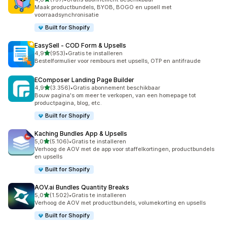
737 recensies in totaal
Maak productbundels, BYOB, BOGO en upsell met
voorraadsynchronisatie
Built for Shopify
EasySell ‑ COD Form & Upsells
van 5 sterren
4,9
(953)
•
Gratis te installeren
953 recensies in totaal
Bestelformulier voor rembours met upsells, OTP en antifraude
EComposer Landing Page Builder
van 5 sterren
4,9
(3.356)
•
Gratis abonnement beschikbaar
3356 recensies in totaal
Bouw pagina's om meer te verkopen, van een homepage tot
productpagina, blog, etc.
Built for Shopify
Kaching Bundles App & Upsells
van 5 sterren
5,0
(5.106)
•
Gratis te installeren
5106 recensies in totaal
Verhoog de AOV met de app voor staffelkortingen, productbundels
en upsells
Built for Shopify
AOV.ai Bundles Quantity Breaks
van 5 sterren
5,0
(1.502)
•
Gratis te installeren
1502 recensies in totaal
Verhoog de AOV met productbundels, volumekorting en upsells
Built for Shopify