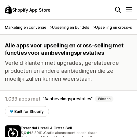
Shopify App Store
Marketing en conversie
Upselling en bundels
Upselling en cross-sell
Alle apps voor upselling en cross-selling met
functies voor aanbevelingsprestaties
Verleid klanten met upgrades, gerelateerde
producten en andere aanbiedingen die ze
moeilijk zullen kunnen weerstaan.
1.039 apps met
Aanbevelingsprestaties
Wissen
Built for Shopify
Essential Upsell & Cross Sell
van 5 sterren
5,0
(2.206)
•
Gratis abonnement beschikbaar
2206 recensies in totaal