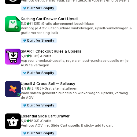
Verhoog de AOV met 'vaak samen gekocht'-upsells en cross-sells
Built for Shopify
Kaching CartDrawer Cart Upsell
van 5 sterren
5,0
(1.135)
•
Gratis abonnement beschikbaar
1135 recensies in totaal
Verhoog je AOV: uitschuifbare winkelwagen, upsell-winkelwagen &
gratis verzending-balk
Built for Shopify
SMART Checkout Rules & Upsells
van 5 sterren
5,0
(602)
•
Gratis
602 recensies in totaal
App voor checkout-upsells, regels en post-purchase upsells om je
AOV te verhogen
Built for Shopify
Upsell & Cross Sell — Selleasy
van 5 sterren
4,9
(2.485)
•
Gratis te installeren
2485 recensies in totaal
Vaak samen gekochte bundels en winkelwagen-upsells, verhoog
de AOV
Built for Shopify
Essential Slide Cart Drawer
van 5 sterren
5,0
(803)
•
Gratis
803 recensies in totaal
Verhoog AOV met Slide Cart upsells & sticky add to cart
Built for Shopify