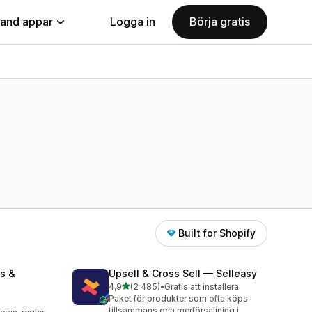
land appar
Logga in
Börja gratis
Built for Shopify
s &
Upsell & Cross Sell — Selleasy
av 5 stjärnor
4,9
(2 485)
•
Gratis att installera
2485 recensioner totalt
Paket för produkter som ofta köps
tillsammans och merförsäljning i