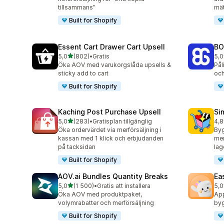
tillsammans”
mät
Built for Shopify
Essent Cart Drawer Cart Upsell
BO
av 5 stjärnor
5,0
(802)
•
Gratis
5,0
802 recensioner totalt
404
Öka AOV med varukorgslåda upsells &
Pål
sticky add to cart
och
Built for Shopify
Kaching Post Purchase Upsell
Si
av 5 stjärnor
5,0
(283)
•
Gratisplan tillgänglig
4,8
283 recensioner totalt
737
Öka ordervärdet via merförsäljning i
By
kassan med 1 klick och erbjudanden
mer
på tacksidan
lag
Built for Shopify
AOV.ai Bundles Quantity Breaks
Ea
av 5 stjärnor
5,0
(1 500)
•
Gratis att installera
5,0
1500 recensioner totalt
263
Öka AOV med produktpaket,
App
volymrabatter och merförsäljning
byg
Built for Shopify