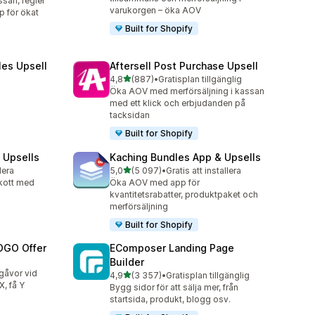
ssan, regler
varukorgen – öka AOV
p för ökat
Built for Shopify
les Upsell
Aftersell Post Purchase Upsell
av 5 stjärnor
4,8
(887)
•
Gratisplan tillgänglig
887 recensioner totalt
Öka AOV med merförsäljning i kassan
med ett klick och erbjudanden på
tacksidan
Built for Shopify
 Upsells
Kaching Bundles App & Upsells
av 5 stjärnor
lera
5,0
(5 097)
•
Gratis att installera
5097 recensioner totalt
skott med
Öka AOV med app för
kvantitetsrabatter, produktpaket och
merförsäljning
Built for Shopify
OGO Offer
EComposer Landing Page
Builder
sgåvor vid
av 5 stjärnor
4,9
(3 357)
•
Gratisplan tillgänglig
3357 recensioner totalt
, få Y
Bygg sidor för att sälja mer, från
startsida, produkt, blogg osv.