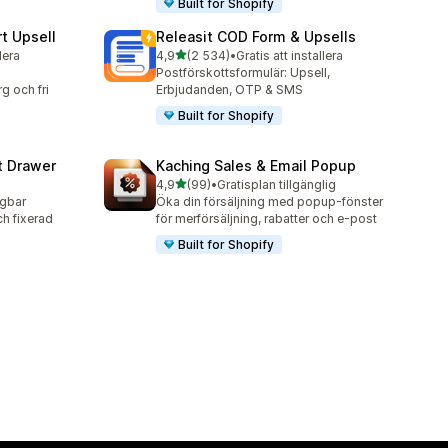
Built for Shopify
t Upsell
Releasit COD Form & Upsells
av 5 stjärnor
lera
4,9
(2 534)
•
Gratis att installera
2534 recensioner totalt
Postförskottsformulär: Upsell,
g och fri
Erbjudanden, OTP & SMS
Built for Shopify
t Drawer
Kaching Sales & Email Popup
av 5 stjärnor
4,9
(99)
•
Gratisplan tillgänglig
99 recensioner totalt
agbar
Öka din försäljning med popup-fönster
ch fixerad
för merförsäljning, rabatter och e-post
Built for Shopify