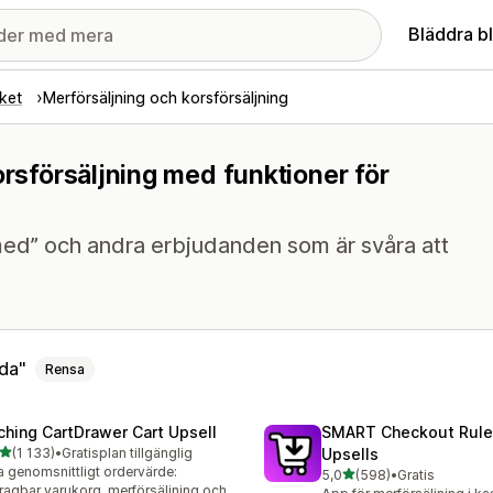
Bläddra b
ket
Merförsäljning och korsförsäljning
orsförsäljning med funktioner för
ed” och andra erbjudanden som är svåra att
da
Rensa
ching CartDrawer Cart Upsell
SMART Checkout Rule
av 5 stjärnor
(1 133)
•
Gratisplan tillgänglig
Upsells
3 recensioner totalt
 genomsnittligt ordervärde:
av 5 stjärnor
5,0
(598)
•
Gratis
598 recensioner totalt
ragbar varukorg, merförsäljning och