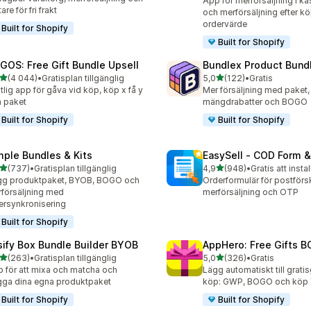
App för merförsäljning i ka
are för fri frakt
och merförsäljning efter kö
ordervärde
Built for Shopify
Built for Shopify
GOS: Free Gift Bundle Upsell
Bundlex Product Bund
av 5 stjärnor
av 5 stjärnor
(4 044)
•
Gratisplan tillgänglig
5,0
(122)
•
Gratis
4 recensioner totalt
122 recensioner totalt
itlig app för gåva vid köp, köp x få y
Mer försäljning med paket,
 paket
mängdrabatter och BOGO
Built for Shopify
Built for Shopify
mple Bundles & Kits
EasySell ‑ COD Form &
av 5 stjärnor
av 5 stjärnor
(737)
•
Gratisplan tillgänglig
4,9
(948)
•
Gratis att instal
 recensioner totalt
948 recensioner totalt
gg produktpaket, BYOB, BOGO och
Orderformulär för postför
försäljning med
merförsäljning och OTP
ersynkronisering
Built for Shopify
sify Box Bundle Builder BYOB
AppHero: Free Gifts B
av 5 stjärnor
av 5 stjärnor
(263)
•
Gratisplan tillgänglig
5,0
(326)
•
Gratis
 recensioner totalt
326 recensioner totalt
 för att mixa och matcha och
Lägg automatiskt till grati
ga dina egna produktpaket
köp: GWP, BOGO och köp X
Built for Shopify
Built for Shopify