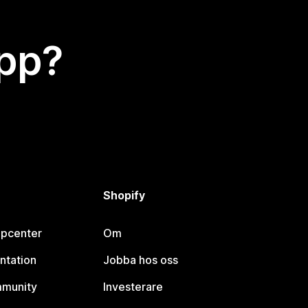
app?
Shopify
lpcenter
Om
ntation
Jobba hos oss
mmunity
Investerare