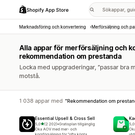
Shopify App Store
Marknadsföring och konvertering
Merförsäljning och pa
Alla appar för merförsäljning och k
rekommendation om prestanda
Locka med uppgraderingar, ”passar bra m
motstå.
1 038 appar med
Rekommendation om prestan
Essential Upsell & Cross Sell
Ka
av 5 stjärnor
5,0
(2 202)
•
Gratisplan tillgänglig
5,0
2202 recensioner totalt
113
Öka AOV med mer- och
Öka
korsförsäljning för ”ofta köpta
utd