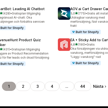
artBot: Leading AI Chatbot
AOV.ai Cart Drawer Car
av 5 stjärnor
av 5 stjärnor
(428)
•
Gratisplan tillgänglig
5,0
(775)
•
Gratis att instal
 recensioner totalt
775 recensioner totalt
gränsad AI-chatt: Öka
Utdragbar varukorg med
säljningen och förbättra servicen
merförsäljning, fäst varukor
frakt
Built for Shopify
Built for Shopify
venueHunt Product Quiz
EA • Sticky Add to Car
av 5 stjärnor
ker
4,8
(190)
•
Gratis
190 recensioner totalt
Öka försäljningen via utdr
av 5 stjärnor
(431)
•
Gratisplan tillgänglig
 recensioner totalt
varukorg, merförsäljning o
ggare av Product Recommendation
"Lägg i varukorg"-rad
z för fler leads och ökad försäljning
Built for Shopify
Built for Shopify
Nästa
1
2
3
4
…
44