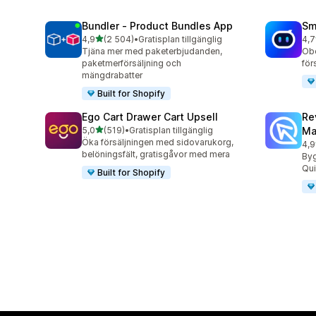
Bundler ‑ Product Bundles App
Sm
av 5 stjärnor
4,9
(2 504)
•
Gratisplan tillgänglig
4,7
2504 recensioner totalt
428
Tjäna mer med paketerbjudanden,
Obe
paketmerförsäljning och
för
mängdrabatter
Built for Shopify
Ego Cart Drawer Cart Upsell
Re
av 5 stjärnor
5,0
(519)
•
Gratisplan tillgänglig
Ma
519 recensioner totalt
Öka försäljningen med sidovarukorg,
4,9
431
belöningsfält, gratisgåvor med mera
By
Qui
Built for Shopify