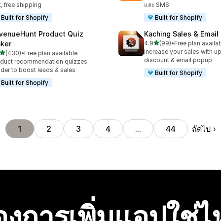
t, free shipping
และ SMS
Built for Shopify
Built for Shopify
venueHunt Product Quiz
Kaching Sales & Email
เต็ม 5 ดาว
ker
4.9
(99)
•
Free plan availa
ทั้งหมด 99 รีวิว
Increase your sales with up
เต็ม 5 ดาว
(430)
•
Free plan available
หมด 430 รีวิว
discount & email popup
duct recommendation quizzes
lder to boost leads & sales
Built for Shopify
Built for Shopify
ถัดไป
1
2
3
4
…
44
องการเพิ่มแอปใช่