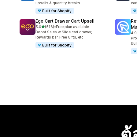
upsells & quantity breaks
car
Built for Shopify
Ego Cart Drawer Cart Upsell
Re
เต็ม 5 ดาว
5.0
(516)
•
Free plan available
Ma
ทั้งหมด 516 รีวิว
Boost Sales w Slide cart drawer,
4.9
ทั้ง
Rewards bar, Free Gifts, etc
Pro
bui
Built for Shopify
ต้