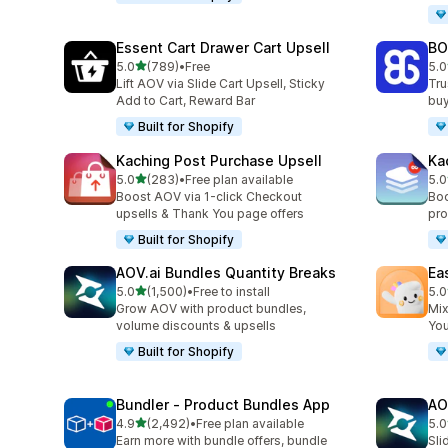
Essent Cart Drawer Cart Upsell
BO
เต็ม 5 ดาว
5.0
(789)
•
Free
5.0
ทั้งหมด 789 รีวิว
ทั้
Lift AOV via Slide Cart Upsell, Sticky
Tru
Add to Cart, Reward Bar
buy
Built for Shopify
Kaching Post Purchase Upsell
Ka
เต็ม 5 ดาว
5.0
(283)
•
Free plan available
5.0
ทั้งหมด 283 รีวิว
ทั้
Boost AOV via 1-click Checkout
Boo
upsells & Thank You page offers
pro
Built for Shopify
AOV.ai Bundles Quantity Breaks
Ea
เต็ม 5 ดาว
5.0
(1,500)
•
Free to install
5.0
ทั้งหมด 1500 รีวิว
ทั้ง
Grow AOV with product bundles,
Mix
volume discounts & upsells
You
Built for Shopify
Bundler ‑ Product Bundles App
AO
เต็ม 5 ดาว
4.9
(2,492)
•
Free plan available
5.0
ทั้งหมด 2492 รีวิว
ทั้ง
Earn more with bundle offers, bundle
Sli