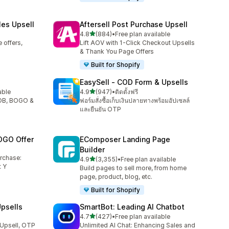
les Upsell
Aftersell Post Purchase Upsell
เต็ม 5 ดาว
4.8
(884)
•
Free plan available
ทั้งหมด 884 รีวิว
 offers,
Lift AOV with 1-Click Checkout Upsells
& Thank You Page Offers
Built for Shopify
EasySell ‑ COD Form & Upsells
เต็ม 5 ดาว
able
4.9
(947)
•
ติดตั้งฟรี
ทั้งหมด 947 รีวิว
YOB, BOGO &
ฟอร์มสั่งซื้อเก็บเงินปลายทางพร้อมอัปเซลล์
และยืนยัน OTP
OGO Offer
EComposer Landing Page
Builder
urchase:
เต็ม 5 ดาว
4.9
(3,355)
•
Free plan available
ทั้งหมด 3355 รีวิว
 Y
Build pages to sell more, from home
page, product, blog, etc.
Built for Shopify
psells
SmartBot: Leading AI Chatbot
เต็ม 5 ดาว
4.7
(427)
•
Free plan available
ทั้งหมด 427 รีวิว
 Upsell, OTP
Unlimited AI Chat: Enhancing Sales and