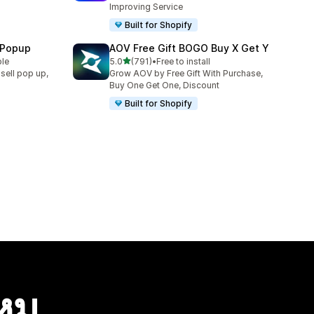
Improving Service
Built for Shopify
 Popup
AOV Free Gift BOGO Buy X Get Y
เต็ม 5 ดาว
ble
5.0
(791)
•
Free to install
ทั้งหมด 791 รีวิว
sell pop up,
Grow AOV by Free Gift With Purchase,
Buy One Get One, Discount
Built for Shopify
ไหม