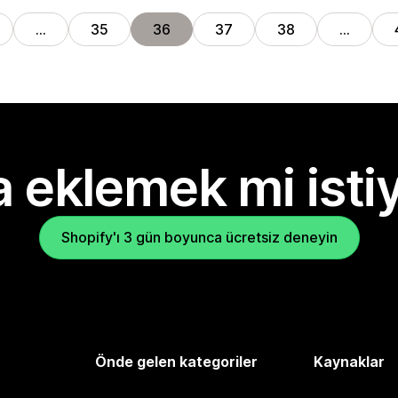
…
35
36
37
38
…
 eklemek mi isti
Shopify'ı 3 gün boyunca ücretsiz deneyin
Önde gelen kategoriler
Kaynaklar