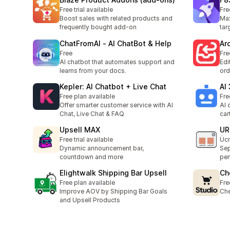
Free trial available
Fre
Boost sales with related products and
Max
frequently bought add-on
tar
ChatFromAI ‑ AI ChatBot & Help
Ar
Free
Fre
AI chatbot that automates support and
Edi
learns from your docs.
ord
Kepler: AI Chatbot + Live Chat
AI
Free plan available
Fre
Offer smarter customer service with AI
AI 
Chat, Live Chat & FAQ
car
Upsell MAX
UR
Free trial available
Ücr
Dynamic announcement bar,
Sep
countdown and more
pen
Elightwalk Shipping Bar Upsell
Ch
Free plan available
Fre
Improve AOV by Shipping Bar Goals
Che
and Upsell Products