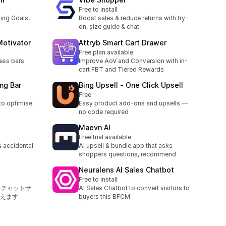
Free to install
ing Goals,
Boost sales & reduce returns with try-
on, size guide & chat.
Motivator
Attryb Smart Cart Drawer
Free plan available
ress bars
Improve AoV and Conversion with in-
cart FBT and Tiered Rewards
ng Bar
Bing Upsell ‑ One Click Upsell
Free
 to optimise
Easy product add-ons and upsells —
no code required
Maevn AI
Free trial available
 accidental
AI upsell & bundle app that asks
shoppers questions, recommend
Neuralens AI Sales Chatbot
Free to install
るチャットサ
AI Sales Chatbot to convert visitors to
えます
buyers this BFCM