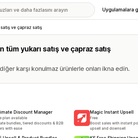
Uygulamalara g
 satış ve çapraz satış
en tüm yukarı satış ve çapraz satış
diğer karşı konulmaz ürünlerle onları ikna edin.
timate Discount Manager
Magic Instant Upsell
e plan available
Free
ate bundles, tiered discounts & B2B
Boost sales with instant p
ers with ease
upsell and downsell
5 Upsell & Product Bundles
KS Free Shipping Upse