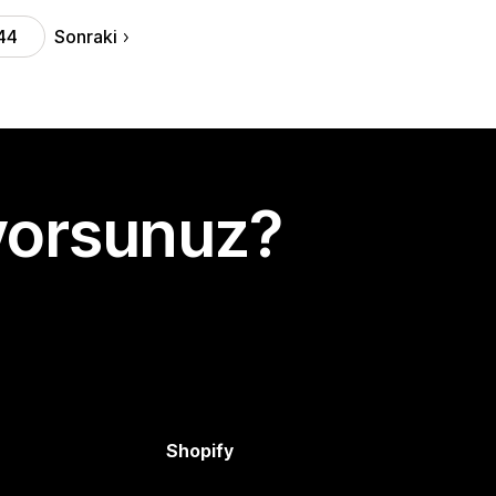
Sonraki
44
yorsunuz?
Shopify