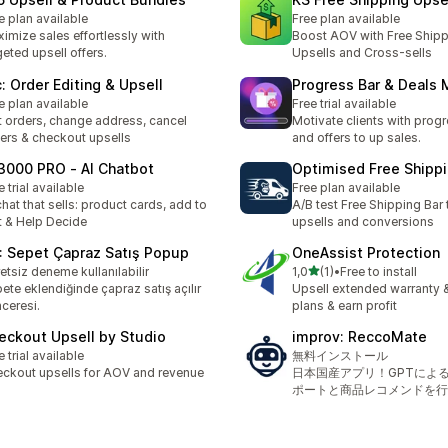
e plan available
Free plan available
imize sales effortlessly with
Boost AOV with Free Shipp
geted upsell offers.
Upsells and Cross-sells
c: Order Editing & Upsell
Progress Bar & Deals 
e plan available
Free trial available
t orders, change address, cancel
Motivate clients with prog
ers & checkout upsells
and offers to up sales.
 3000 PRO ‑ AI Chatbot
Optimised Free Shippi
e trial available
Free plan available
chat that sells: product cards, add to
A/B test Free Shipping Bar
t & Help Decide
upsells and conversions
: Sepet Çapraz Satış Popup
OneAssist Protection
5 yıldız üzerinden
etsiz deneme kullanılabilir
1,0
(1)
•
Free to install
toplam 1 değerlendirme
ete eklendiğinde çapraz satış açılır
Upsell extended warranty &
ceresi.
plans & earn profit
eckout Upsell by Studio
improv: ReccoMate
e trial available
無料インストール
ckout upsells for AOV and revenue
日本国産アプリ！GPTによ
ポートと商品レコメンドを行