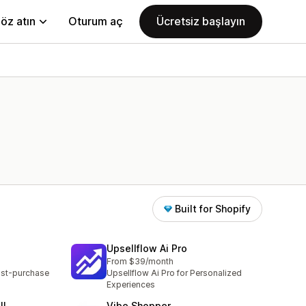
öz atın
Oturum aç
Ücretsiz başlayın
Built for Shopify
Upsellflow Ai Pro
From $39/month
ost-purchase
Upsellflow Ai Pro for Personalized
Experiences
ll
Vibe Shopper