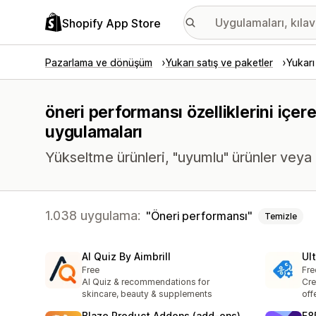
Shopify App Store
Pazarlama ve dönüşüm
Yukarı satış ve paketler
Yukarı
öneri performansı özelliklerini içer
uygulamaları
Yükseltme ürünleri, "uyumlu" ürünler veya 
1.038 uygulama:
Öneri performansı
Temizle
AI Quiz By Aimbrill
Ul
Free
Fre
AI Quiz & recommendations for
Cre
skincare, beauty & supplements
off
Blaze Product Addons (add‑ons)
F8