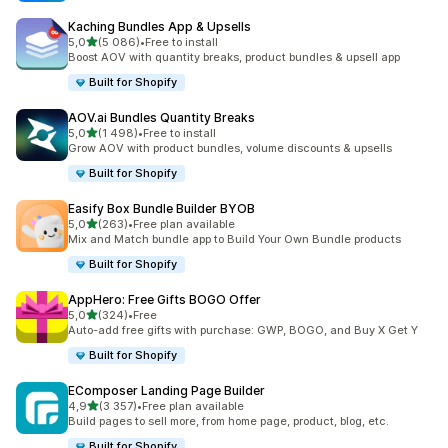
Kaching Bundles App & Upsells
z 5 hvězd
5,0
(5 086)
•
Free to install
Celkový počet recenzí: 5086
Boost AOV with quantity breaks, product bundles & upsell app
Built for Shopify
AOV.ai Bundles Quantity Breaks
z 5 hvězd
5,0
(1 498)
•
Free to install
Celkový počet recenzí: 1498
Grow AOV with product bundles, volume discounts & upsells
Built for Shopify
Easify Box Bundle Builder BYOB
z 5 hvězd
5,0
(263)
•
Free plan available
Celkový počet recenzí: 263
Mix and Match bundle app to Build Your Own Bundle products
Built for Shopify
AppHero: Free Gifts BOGO Offer
z 5 hvězd
5,0
(324)
•
Free
Celkový počet recenzí: 324
Auto-add free gifts with purchase: GWP, BOGO, and Buy X Get Y
Built for Shopify
EComposer Landing Page Builder
z 5 hvězd
4,9
(3 357)
•
Free plan available
Celkový počet recenzí: 3357
Build pages to sell more, from home page, product, blog, etc.
Built for Shopify