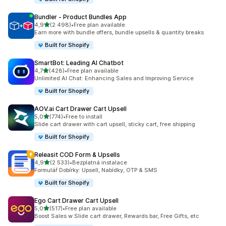
Bundler ‑ Product Bundles App
z 5 hvězd
4,9
(2 498)
•
Free plan available
Celkový počet recenzí: 2498
Earn more with bundle offers, bundle upsells & quantity breaks
Built for Shopify
SmartBot: Leading AI Chatbot
z 5 hvězd
4,7
(428)
•
Free plan available
Celkový počet recenzí: 428
Unlimited AI Chat: Enhancing Sales and Improving Service
Built for Shopify
AOV.ai Cart Drawer Cart Upsell
z 5 hvězd
5,0
(774)
•
Free to install
Celkový počet recenzí: 774
Slide cart drawer with cart upsell, sticky cart, free shipping
Built for Shopify
Releasit COD Form & Upsells
z 5 hvězd
4,9
(2 533)
•
Bezplatná instalace
Celkový počet recenzí: 2533
Formulář Dobírky: Upsell, Nabídky, OTP & SMS
Built for Shopify
Ego Cart Drawer Cart Upsell
z 5 hvězd
5,0
(517)
•
Free plan available
Celkový počet recenzí: 517
Boost Sales w Slide cart drawer, Rewards bar, Free Gifts, etc