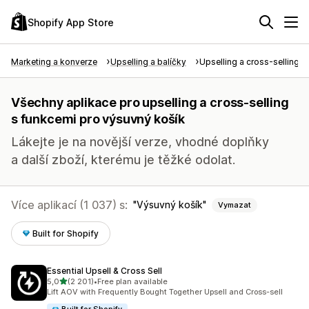
Shopify App Store
Marketing a konverze
Upselling a balíčky
Upselling a cross-selling
Všechny aplikace pro upselling a cross-selling
s funkcemi pro výsuvný košík
Lákejte je na novější verze, vhodné doplňky
a další zboží, kterému je těžké odolat.
Více aplikací (1 037) s:
Výsuvný košík
Vymazat
Built for Shopify
Essential Upsell & Cross Sell
z 5 hvězd
5,0
(2 201)
•
Free plan available
Celkový počet recenzí: 2201
Lift AOV with Frequently Bought Together Upsell and Cross-sell