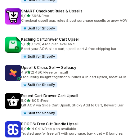
Built for Shopify
SMART Checkout Rules & Upsells
z 5 hvězd
5,0
(596)
•
Free
Celkový počet recenzí: 596
Checkout upsell app, rules & post purchase upsells to grow AOV
Built for Shopify
Kaching CartDrawer Cart Upsell
z 5 hvězd
5,0
(1 129)
•
Free plan available
Celkový počet recenzí: 1129
Boost your AOV: slide cart, upsell cart & free shipping bar
Built for Shopify
Upsell & Cross Sell — Selleasy
z 5 hvězd
4,9
(2 480)
•
Free to install
Celkový počet recenzí: 2480
Frequently bought together bundles & in cart upsell, boost AOV
Built for Shopify
Essent Cart Drawer Cart Upsell
z 5 hvězd
5,0
(801)
•
Free
Celkový počet recenzí: 801
Lift AOV via Slide Cart Upsell, Sticky Add to Cart, Reward Bar
Built for Shopify
BOGOS: Free Gift Bundle Upsell
z 5 hvězd
5,0
(4 041)
•
Free plan available
Celkový počet recenzí: 4041
Trusted app for free gift with purchase, buy x get y & bundles