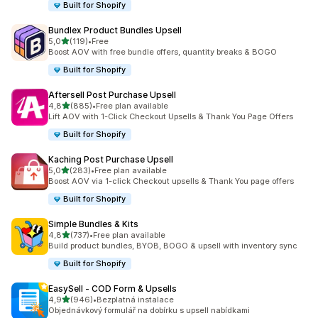
Built for Shopify
Bundlex Product Bundles Upsell
z 5 hvězd
5,0
(119)
•
Free
Celkový počet recenzí: 119
Boost AOV with free bundle offers, quantity breaks & BOGO
Built for Shopify
Aftersell Post Purchase Upsell
z 5 hvězd
4,8
(885)
•
Free plan available
Celkový počet recenzí: 885
Lift AOV with 1-Click Checkout Upsells & Thank You Page Offers
Built for Shopify
Kaching Post Purchase Upsell
z 5 hvězd
5,0
(283)
•
Free plan available
Celkový počet recenzí: 283
Boost AOV via 1-click Checkout upsells & Thank You page offers
Built for Shopify
Simple Bundles & Kits
z 5 hvězd
4,8
(737)
•
Free plan available
Celkový počet recenzí: 737
Build product bundles, BYOB, BOGO & upsell with inventory sync
Built for Shopify
EasySell ‑ COD Form & Upsells
z 5 hvězd
4,9
(946)
•
Bezplatná instalace
Celkový počet recenzí: 946
Objednávkový formulář na dobírku s upsell nabídkami