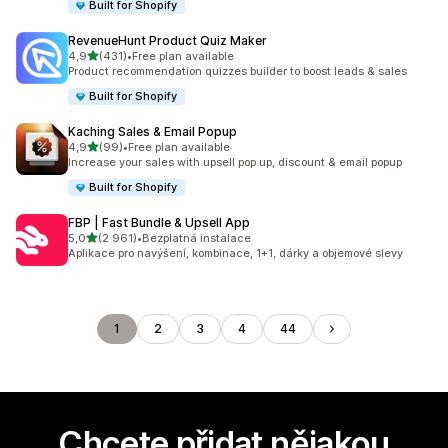
Built for Shopify
RevenueHunt Product Quiz Maker
z 5 hvězd
4,9
(431)
•
Free plan available
Celkový počet recenzí: 431
Product recommendation quizzes builder to boost leads & sales
Built for Shopify
Kaching Sales & Email Popup
z 5 hvězd
4,9
(99)
•
Free plan available
Celkový počet recenzí: 99
Increase your sales with upsell pop up, discount & email popup
Built for Shopify
FBP | Fast Bundle & Upsell App
z 5 hvězd
5,0
(2 961)
•
Bezplatná instalace
Celkový počet recenzí: 2961
Aplikace pro navýšení, kombinace, 1+1, dárky a objemové slevy
1
2
3
4
44
Chcete přidat nějakou