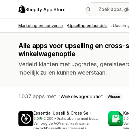
Shopify App Store
Marketing en conversie
Upselling en bundels
Upsellin
Alle apps voor upselling en cross-s
winkelwagenoptie
Verleid klanten met upgrades, gerelatee
moeilijk zullen kunnen weerstaan.
1.037 apps met
Winkelwagenoptie
Wissen
Essential Upsell & Cross Sell
Ka
van 5 sterren
5,0
(2.200)
•
Gratis abonnement beschikbaar
5,0
2200 recensies in totaal
113
Verhoog de AOV met 'vaak samen
Ver
gekocht'-upsells en cross-sells
win