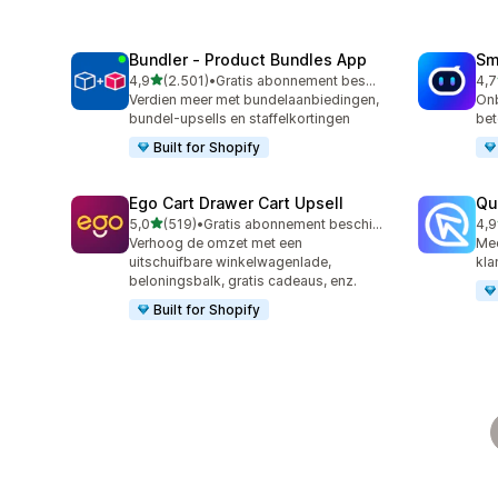
Bundler ‑ Product Bundles App
Sm
van 5 sterren
4,9
(2.501)
•
Gratis abonnement beschikbaar
4,7
2501 recensies in totaal
428
Verdien meer met bundelaanbiedingen,
Onb
bundel-upsells en staffelkortingen
bet
Built for Shopify
Ego Cart Drawer Cart Upsell
Qu
van 5 sterren
5,0
(519)
•
Gratis abonnement beschikbaar
4,9
519 recensies in totaal
431
Verhoog de omzet met een
Mee
uitschuifbare winkelwagenlade,
kla
beloningsbalk, gratis cadeaus, enz.
Built for Shopify