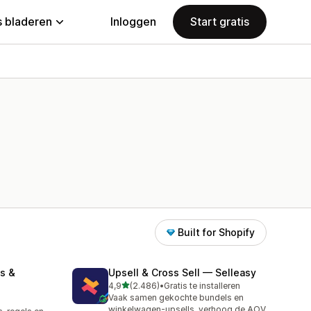
 bladeren
Inloggen
Start gratis
Built for Shopify
s &
Upsell & Cross Sell — Selleasy
van 5 sterren
4,9
(2.486)
•
Gratis te installeren
2486 recensies in totaal
Vaak samen gekochte bundels en
winkelwagen-upsells, verhoog de AOV