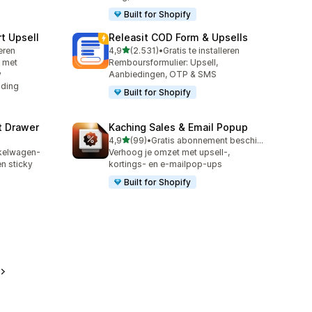
Built for Shopify
t Upsell
Releasit COD Form & Upsells
van 5 sterren
leren
4,9
(2.531)
•
Gratis te installeren
2531 recensies in totaal
n met
Remboursformulier: Upsell,
y
Aanbiedingen, OTP & SMS
nding
Built for Shopify
t Drawer
Kaching Sales & Email Popup
van 5 sterren
4,9
(99)
•
Gratis abonnement beschikbaar
99 recensies in totaal
nkelwagen-
Verhoog je omzet met upsell-,
n sticky
kortings- en e-mailpop-ups
Built for Shopify