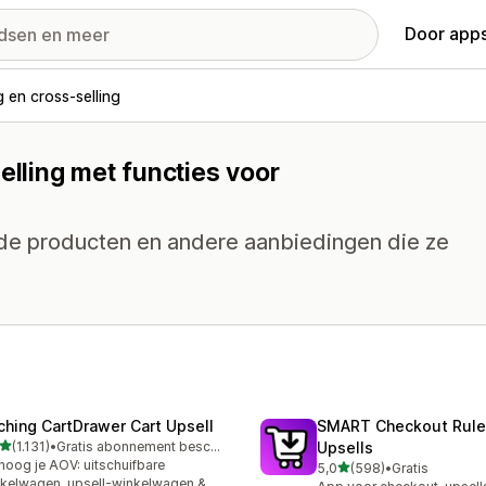
Door apps
g en cross-selling
elling met functies voor
rde producten en andere aanbiedingen die ze
ching CartDrawer Cart Upsell
SMART Checkout Rule
van 5 sterren
(1.131)
•
Gratis abonnement beschikbaar
Upsells
1 recensies in totaal
hoog je AOV: uitschuifbare
van 5 sterren
5,0
(598)
•
Gratis
598 recensies in totaal
kelwagen, upsell-winkelwagen &