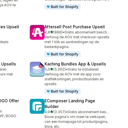
, regels en
je AOV te
Built for Shopify
les Upsell
Aftersell Post Purchase Upsell
van 5 sterren
4,8
(886)
•
Gratis abonnement beschikbaar
886 recensies in totaal
Verhoog de AOV met checkout-upsells
deals
met 1 klik en aanbiedingen op de
bedankpagina
Built for Shopify
 Upsells
Kaching Bundles App & Upsells
van 5 sterren
leren
5,0
(5.092)
•
Gratis te installeren
5092 recensies in totaal
ours met
Verhoog de AOV met de app voor
staffelkortingen, productbundels en
upsells
Built for Shopify
OGO Offer
EComposer Landing Page
Builder
us
van 5 sterren
4,9
(3.357)
•
Gratis abonnement beschikbaar
3357 recensies in totaal
GWP, BOGO
Bouw pagina's om meer te verkopen,
van een homepage tot productpagina,
blog, etc.