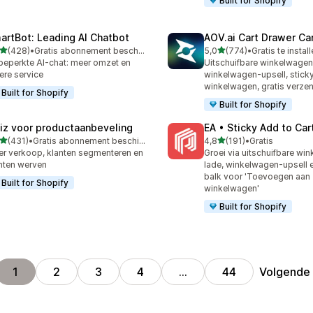
Built for Shopify
artBot: Leading AI Chatbot
AOV.ai Cart Drawer Car
van 5 sterren
van 5 sterren
(428)
•
Gratis abonnement beschikbaar
5,0
(774)
•
Gratis te instal
 recensies in totaal
774 recensies in totaal
eperkte AI-chat: meer omzet en
Uitschuifbare winkelwage
ere service
winkelwagen-upsell, stick
winkelwagen, gratis verze
Built for Shopify
Built for Shopify
iz voor productaanbeveling
EA • Sticky Add to Car
van 5 sterren
van 5 sterren
(431)
•
Gratis abonnement beschikbaar
4,8
(191)
•
Gratis
 recensies in totaal
191 recensies in totaal
r verkoop, klanten segmenteren en
Groei via uitschuifbare wi
nten werven
lade, winkelwagen-upsell e
balk voor 'Toevoegen aan
Built for Shopify
winkelwagen'
Built for Shopify
Volgende
1
2
3
4
…
44