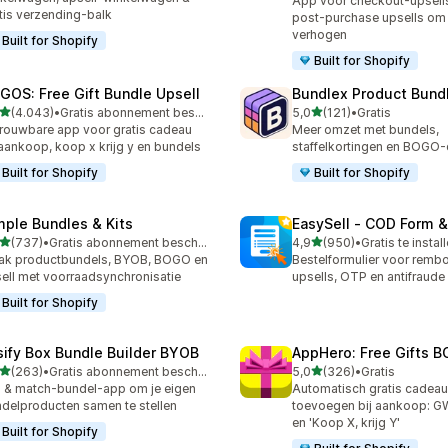
App voor checkout-upsells
tis verzending-balk
post-purchase upsells om 
verhogen
Built for Shopify
Built for Shopify
GOS: Free Gift Bundle Upsell
Bundlex Product Bund
van 5 sterren
van 5 sterren
(4.043)
•
Gratis abonnement beschikbaar
5,0
(121)
•
Gratis
3 recensies in totaal
121 recensies in totaal
rouwbare app voor gratis cadeau
Meer omzet met bundels,
 aankoop, koop x krijg y en bundels
staffelkortingen en BOGO-
Built for Shopify
Built for Shopify
mple Bundles & Kits
EasySell ‑ COD Form &
van 5 sterren
van 5 sterren
(737)
•
Gratis abonnement beschikbaar
4,9
(950)
•
Gratis te instal
 recensies in totaal
950 recensies in totaal
ak productbundels, BYOB, BOGO en
Bestelformulier voor remb
ell met voorraadsynchronisatie
upsells, OTP en antifraude
Built for Shopify
sify Box Bundle Builder BYOB
AppHero: Free Gifts B
van 5 sterren
van 5 sterren
(263)
•
Gratis abonnement beschikbaar
5,0
(326)
•
Gratis
 recensies in totaal
326 recensies in totaal
 & match-bundel-app om je eigen
Automatisch gratis cadea
delproducten samen te stellen
toevoegen bij aankoop: 
en 'Koop X, krijg Y'
Built for Shopify