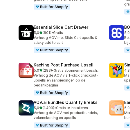
gra
Built for Shopify
Essential Slide Cart Drawer
BO
van 5 sterren
5,0
(801)
•
Gratis
5,0
801 recensies in totaal
404
Verhoog AOV met Slide Cart upsells &
Bet
sticky add to cart
bij
Built for Shopify
Kaching Post Purchase Upsell
Si
van 5 sterren
5,0
(283)
•
Gratis abonnement beschikbaar
4,8
283 recensies in totaal
737
Verhoog de AOV via 1-click checkout-
Ma
upsells en aanbiedingen op de
ups
bedankpagina
Built for Shopify
AOV.ai Bundles Quantity Breaks
Ea
van 5 sterren
5,0
(1.499)
•
Gratis te installeren
5,0
1499 recensies in totaal
263
Verhoog de AOV met productbundels,
Mix
volumekorting en upsells
bun
Built for Shopify