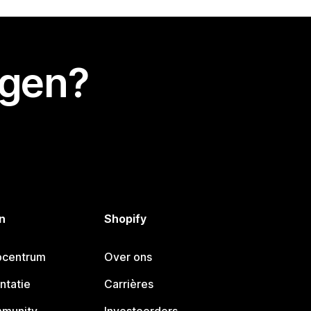
egen?
n
Shopify
pcentrum
Over ons
ntatie
Carrières