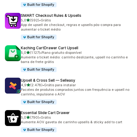
Built for Shopify
SMART Checkout Rules & Upsells
de 5 estrelas
5,0
(592)
•
Grátis
592 avaliações ao todo
App de upsell de checkout, regras e upsells pós-compra para
aumentar o ticket médio
Built for Shopify
Kaching CartDrawer Cart Upsell
de 5 estrelas
5,0
(1.127)
•
Plano gratuito disponível
1127 avaliações ao todo
Aumente o ticket médio: carrinho deslizante, upsell no carrinho e
barra de frete grátis
Built for Shopify
Upsell & Cross Sell — Selleasy
de 5 estrelas
4,9
(2.478)
•
Grátis para instalar
2478 avaliações ao todo
Pacotes de produtos comprados juntos com frequência e upsell no
carrinho, impulsione o AOV
Built for Shopify
Essential Slide Cart Drawer
de 5 estrelas
5,0
(790)
•
Grátis
790 avaliações ao todo
Aumente AOV gaveta de carrinho upsells & sticky add to cart
Built for Shopify