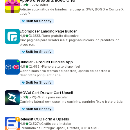
AppHero: Free Gifts BOGO Offer
de 5 estrelas
5,0
(322)
•
Grátis
322 avaliações ao todo
Adição automática de brindes na compra: GWP, BOGO e Compre X,
Leve Y
Built for Shopify
EComposer Landing Page Builder
de 5 estrelas
4,9
(3.355)
•
Plano gratuito disponível
3355 avaliações ao todo
Crie páginas para vender mais: páginas iniciais, de produtos, de
blogs etc.
Built for Shopify
Bundler ‑ Product Bundles App
de 5 estrelas
4,9
(2.493)
•
Plano gratuito disponível
2493 avaliações ao todo
Ganhe mais com ofertas de pacotes, upsells de pacotes e
descontos por quantidade
Built for Shopify
AOV.ai Cart Drawer Cart Upsell
de 5 estrelas
5,0
(772)
•
Grátis para instalar
772 avaliações ao todo
Carrinho lateral com upsell no carrinho, carrinho fixo e frete grátis
Built for Shopify
Releasit COD Form & Upsells
de 5 estrelas
4,9
(2.527)
•
Grátis para instalar
2527 avaliações ao todo
Formulário na Entrega: Upsell, Ofertas, OTP & SMS