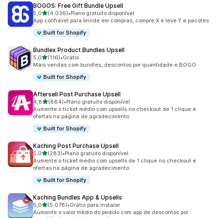
BOGOS: Free Gift Bundle Upsell
de 5 estrelas
5,0
(4.036)
•
Plano gratuito disponível
4036 avaliações ao todo
App confiável para brinde em compras, compre X e leve Y e pacotes
Built for Shopify
Bundlex Product Bundles Upsell
de 5 estrelas
5,0
(116)
•
Grátis
116 avaliações ao todo
Mais vendas com bundles, descontos por quantidade e BOGO
Built for Shopify
Aftersell Post Purchase Upsell
de 5 estrelas
4,8
(884)
•
Plano gratuito disponível
884 avaliações ao todo
Aumente o ticket médio com upsells no checkout de 1 clique e
ofertas na página de agradecimento
Built for Shopify
Kaching Post Purchase Upsell
de 5 estrelas
5,0
(283)
•
Plano gratuito disponível
283 avaliações ao todo
Aumente o ticket médio com upsells de 1 clique no checkout e
ofertas na página de agradecimento
Built for Shopify
Kaching Bundles App & Upsells
de 5 estrelas
5,0
(5.078)
•
Grátis para instalar
5078 avaliações ao todo
Aumente o valor médio do pedido com app de descontos por