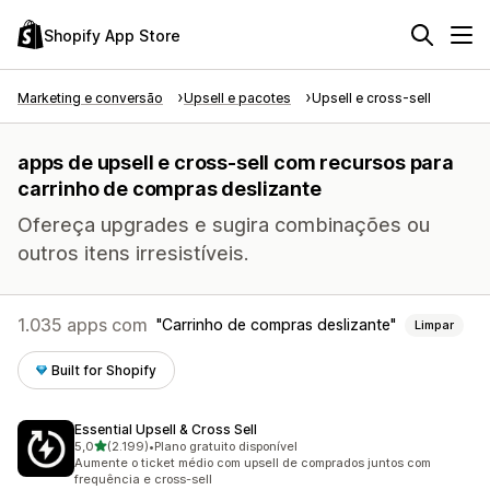
Shopify App Store
Marketing e conversão
Upsell e pacotes
Upsell e cross-sell
apps de upsell e cross-sell com recursos para
carrinho de compras deslizante
Ofereça upgrades e sugira combinações ou
outros itens irresistíveis.
1.035 apps com
Carrinho de compras deslizante
Limpar
Built for Shopify
Essential Upsell & Cross Sell
de 5 estrelas
5,0
(2.199)
•
Plano gratuito disponível
2199 avaliações ao todo
Aumente o ticket médio com upsell de comprados juntos com
frequência e cross-sell