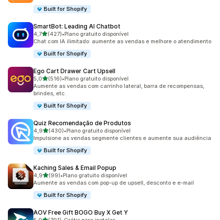
Built for Shopify
SmartBot: Leading AI Chatbot
de 5 estrelas
4,7
(427)
•
Plano gratuito disponível
427 avaliações ao todo
Chat com IA ilimitado: aumente as vendas e melhore o atendimento
Built for Shopify
Ego Cart Drawer Cart Upsell
de 5 estrelas
5,0
(516)
•
Plano gratuito disponível
516 avaliações ao todo
Aumente as vendas com carrinho lateral, barra de recompensas,
brindes, etc.
Built for Shopify
Quiz Recomendação de Produtos
de 5 estrelas
4,9
(430)
•
Plano gratuito disponível
430 avaliações ao todo
Impulsione as vendas segmente clientes e aumente sua audiência
Built for Shopify
Kaching Sales & Email Popup
de 5 estrelas
4,9
(99)
•
Plano gratuito disponível
99 avaliações ao todo
Aumente as vendas com pop-up de upsell, desconto e e-mail
Built for Shopify
AOV Free Gift BOGO Buy X Get Y
de 5 estrelas