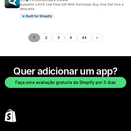
5,0
(791)
•
Grátis para instalar
791 avaliações ao todo
Aumente o AOV com Free Gift With Purchase, Buy One Get One e
desconto.
Built for Shopify
1
2
3
4
44
Quer adicionar um app?
Faça uma avaliação gratuita da Shopify por 3 dias