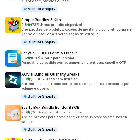
quantidade, pacotes e upsell
Built for Shopify
Simple Bundles & Kits
de 5 estrelas
4,8
(737)
•
Plano gratuito disponível
737 avaliações ao todo
Crie pacotes de produtos, opções de montar o próprio kit, compre e
ganhe e upsell com sincronização de estoque
Built for Shopify
EasySell ‑ COD Form & Upsells
de 5 estrelas
4,9
(947)
•
Grátis para instalar
947 avaliações ao todo
Formulário de pedido com pagamento na entrega, upsell e OTP
AOV.ai Bundles Quantity Breaks
de 5 estrelas
5,0
(1.500)
•
Grátis para instalar
1500 avaliações ao todo
Aumente o ticket médio com pacotes de produtos, descontos por
volume e upsells
Built for Shopify
Easify Box Bundle Builder BYOB
de 5 estrelas
5,0
(263)
•
Plano gratuito disponível
263 avaliações ao todo
App de pacotes para combinar e criar seus próprios produtos em
pacote
Built for Shopify