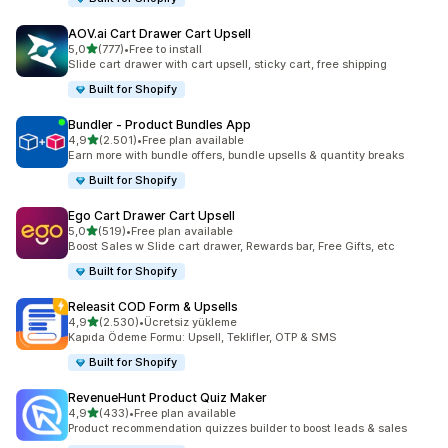
AOV.ai Cart Drawer Cart Upsell
5 yıldız üzerinden
5,0
(777)
•
Free to install
toplam 777 değerlendirme
Slide cart drawer with cart upsell, sticky cart, free shipping
Built for Shopify
Bundler ‑ Product Bundles App
5 yıldız üzerinden
4,9
(2.501)
•
Free plan available
toplam 2501 değerlendirme
Earn more with bundle offers, bundle upsells & quantity breaks
Built for Shopify
Ego Cart Drawer Cart Upsell
5 yıldız üzerinden
5,0
(519)
•
Free plan available
toplam 519 değerlendirme
Boost Sales w Slide cart drawer, Rewards bar, Free Gifts, etc
Built for Shopify
Releasit COD Form & Upsells
5 yıldız üzerinden
4,9
(2.530)
•
Ücretsiz yükleme
toplam 2530 değerlendirme
Kapıda Ödeme Formu: Upsell, Teklifler, OTP & SMS
Built for Shopify
RevenueHunt Product Quiz Maker
5 yıldız üzerinden
4,9
(433)
•
Free plan available
toplam 433 değerlendirme
Product recommendation quizzes builder to boost leads & sales