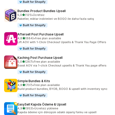
Built for Shopify
Bundlex Product Bundles Upsell
5 yıldız üzerinden
5,0
(121)
•
Ücretsiz
toplam 121 değerlendirme
Paketler, miktar indirimleri ve BOGO ile daha fazla satış
Built for Shopify
Aftersell Post Purchase Upsell
5 yıldız üzerinden
4,8
(884)
•
Free plan available
toplam 884 değerlendirme
Lift AOV with 1-Click Checkout Upsells & Thank You Page Offers
Built for Shopify
Kaching Post Purchase Upsell
5 yıldız üzerinden
5,0
(287)
•
Free plan available
toplam 287 değerlendirme
Boost AOV via 1-click Checkout upsells & Thank You page offers
Built for Shopify
Simple Bundles & Kits
5 yıldız üzerinden
4,8
(737)
•
Free plan available
toplam 737 değerlendirme
Build product bundles, BYOB, BOGO & upsell with inventory sync
Built for Shopify
EasySell Kapıda Ödeme & Upsell
5 yıldız üzerinden
4,9
(953)
•
Ücretsiz yükleme
toplam 953 değerlendirme
Kapıda ödeme için dönüşüm odaklı sipariş formu ve upsell