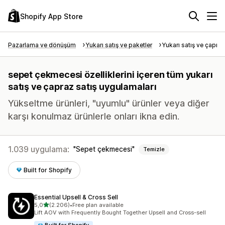
Shopify App Store
Pazarlama ve dönüşüm
Yukarı satış ve paketler
Yukarı satış ve çapraz
sepet çekmecesi özelliklerini içeren tüm yukarı
satış ve çapraz satış uygulamaları
Yükseltme ürünleri, "uyumlu" ürünler veya diğer
karşı konulmaz ürünlerle onları ikna edin.
1.039 uygulama:
Sepet çekmecesi
Temizle
Built for Shopify
Essential Upsell & Cross Sell
5 yıldız üzerinden
5,0
(2.206)
•
Free plan available
toplam 2206 değerlendirme
Lift AOV with Frequently Bought Together Upsell and Cross-sell