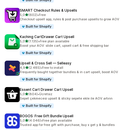
Built for Shopify
SMART Checkout Rules & Upsells
5 yıldız üzerinden
5,0
(602)
•
Free
toplam 602 değerlendirme
Checkout upsell app, rules & post purchase upsells to grow AOV
Built for Shopify
Kaching CartDrawer Cart Upsell
5 yıldız üzerinden
5,0
(1.135)
•
Free plan available
toplam 1135 değerlendirme
Boost your AOV: slide cart, upsell cart & free shipping bar
Built for Shopify
Upsell & Cross Sell — Selleasy
5 yıldız üzerinden
4,9
(2.485)
•
Free to install
toplam 2485 değerlendirme
Frequently bought together bundles & in cart upsell, boost AOV
Built for Shopify
Essent Cart Drawer Cart Upsell
5 yıldız üzerinden
5,0
(804)
•
Ücretsiz
toplam 804 değerlendirme
Sepet çekmecesi upsell & sticky sepete ekle ile AOV artırın
Built for Shopify
BOGOS: Free Gift Bundle Upsell
5 yıldız üzerinden
5,0
(4.046)
•
Free plan available
toplam 4046 değerlendirme
Trusted app for free gift with purchase, buy x get y & bundles