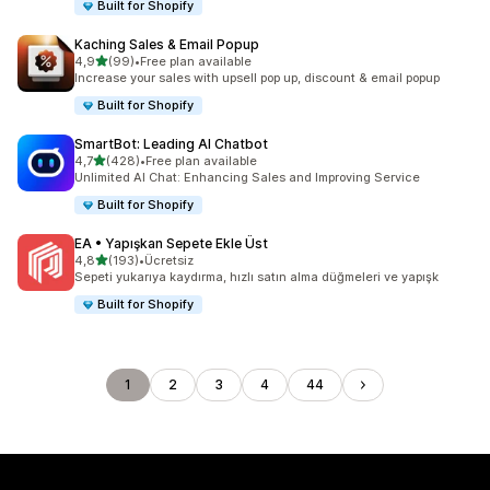
Built for Shopify
Kaching Sales & Email Popup
5 yıldız üzerinden
4,9
(99)
•
Free plan available
toplam 99 değerlendirme
Increase your sales with upsell pop up, discount & email popup
Built for Shopify
SmartBot: Leading AI Chatbot
5 yıldız üzerinden
4,7
(428)
•
Free plan available
toplam 428 değerlendirme
Unlimited AI Chat: Enhancing Sales and Improving Service
Built for Shopify
EA • Yapışkan Sepete Ekle Üst
5 yıldız üzerinden
4,8
(193)
•
Ücretsiz
toplam 193 değerlendirme
Sepeti yukarıya kaydırma, hızlı satın alma düğmeleri ve yapışk
Built for Shopify
1
2
3
4
44