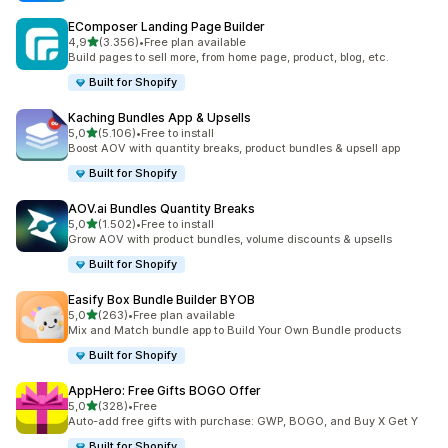
EComposer Landing Page Builder
5 yıldız üzerinden
4,9
(3.356)
•
Free plan available
toplam 3356 değerlendirme
Build pages to sell more, from home page, product, blog, etc.
Built for Shopify
Kaching Bundles App & Upsells
5 yıldız üzerinden
5,0
(5.106)
•
Free to install
toplam 5106 değerlendirme
Boost AOV with quantity breaks, product bundles & upsell app
Built for Shopify
AOV.ai Bundles Quantity Breaks
5 yıldız üzerinden
5,0
(1.502)
•
Free to install
toplam 1502 değerlendirme
Grow AOV with product bundles, volume discounts & upsells
Built for Shopify
Easify Box Bundle Builder BYOB
5 yıldız üzerinden
5,0
(263)
•
Free plan available
toplam 263 değerlendirme
Mix and Match bundle app to Build Your Own Bundle products
Built for Shopify
AppHero: Free Gifts BOGO Offer
5 yıldız üzerinden
5,0
(328)
•
Free
toplam 328 değerlendirme
Auto-add free gifts with purchase: GWP, BOGO, and Buy X Get Y
Built for Shopify