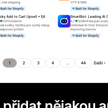
t, free shipping
OTP & SMS
Built for Shopify
Built for Shopify
icky Add to Cart Upsell • EA
SmartBot: Leading AI 
z 5 hvězd
z 5 hvězd
(191)
•
Zdarma
4,7
(428)
•
Free plan avail
kový počet recenzí: 191
Celkový počet recenzí: 42
ell košíku, tlačítka pro rychlý nákup
Unlimited AI Chat: Enhanci
alepovací přidání
Improving Service
Built for Shopify
Built for Shopify
Další
1
2
3
4
…
44
přidat nějakou a