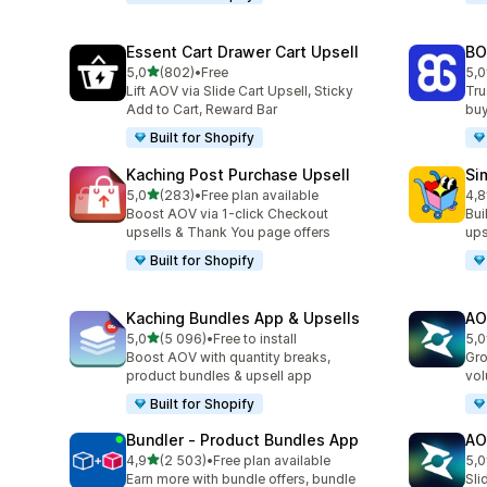
Essent Cart Drawer Cart Upsell
BO
z 5 hvězd
5,0
(802)
•
Free
5,0
Celkový počet recenzí: 802
Cel
Lift AOV via Slide Cart Upsell, Sticky
Tru
Add to Cart, Reward Bar
buy
Built for Shopify
Kaching Post Purchase Upsell
Si
z 5 hvězd
5,0
(283)
•
Free plan available
4,8
Celkový počet recenzí: 283
Cel
Boost AOV via 1-click Checkout
Bui
upsells & Thank You page offers
ups
Built for Shopify
Kaching Bundles App & Upsells
AO
z 5 hvězd
5,0
(5 096)
•
Free to install
5,0
Celkový počet recenzí: 5096
Cel
Boost AOV with quantity breaks,
Gro
product bundles & upsell app
vol
Built for Shopify
Bundler ‑ Product Bundles App
AO
z 5 hvězd
4,9
(2 503)
•
Free plan available
5,0
Celkový počet recenzí: 2503
Cel
Earn more with bundle offers, bundle
Sli