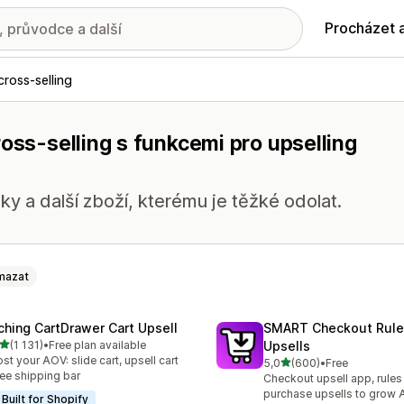
Procházet 
cross-selling
ross-selling s funkcemi pro upselling
ky a další zboží, kterému je těžké odolat.
mazat
ching CartDrawer Cart Upsell
SMART Checkout Rule
z 5 hvězd
(1 131)
•
Free plan available
Upsells
kový počet recenzí: 1131
st your AOV: slide cart, upsell cart
z 5 hvězd
5,0
(600)
•
Free
Celkový počet recenzí: 60
ree shipping bar
Checkout upsell app, rules
purchase upsells to grow
Built for Shopify