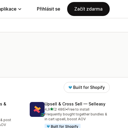
aplikace
Přihlásit se
Začít zdarma
Built for Shopify
s &
Upsell & Cross Sell — Selleasy
z 5 hvězd
4,9
(2 486)
•
Free to install
Celkový počet recenzí: 2486
Frequently bought together bundles &
0
in cart upsell, boost AOV
 & post
 AOV
Built for Shopify