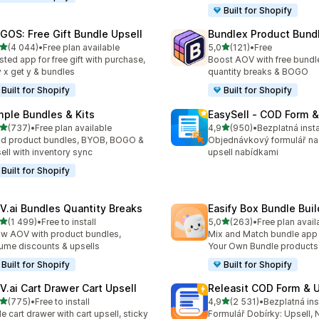
Built for Shopify
GOS: Free Gift Bundle Upsell
Bundlex Product Bund
z 5 hvězd
z 5 hvězd
(4 044)
•
Free plan available
5,0
(121)
•
Free
kový počet recenzí: 4044
Celkový počet recenzí: 121
sted app for free gift with purchase,
Boost AOV with free bundle
 x get y & bundles
quantity breaks & BOGO
Built for Shopify
Built for Shopify
mple Bundles & Kits
EasySell ‑ COD Form &
z 5 hvězd
z 5 hvězd
(737)
•
Free plan available
4,9
(950)
•
Bezplatná inst
kový počet recenzí: 737
Celkový počet recenzí: 95
ld product bundles, BYOB, BOGO &
Objednávkový formulář na
ell with inventory sync
upsell nabídkami
Built for Shopify
V.ai Bundles Quantity Breaks
Easify Box Bundle Bui
z 5 hvězd
z 5 hvězd
(1 499)
•
Free to install
5,0
(263)
•
Free plan avail
kový počet recenzí: 1499
Celkový počet recenzí: 26
w AOV with product bundles,
Mix and Match bundle app 
ume discounts & upsells
Your Own Bundle products
Built for Shopify
Built for Shopify
V.ai Cart Drawer Cart Upsell
Releasit COD Form & U
z 5 hvězd
z 5 hvězd
(775)
•
Free to install
4,9
(2 531)
•
Bezplatná ins
kový počet recenzí: 775
Celkový počet recenzí: 25
de cart drawer with cart upsell, sticky
Formulář Dobírky: Upsell, 