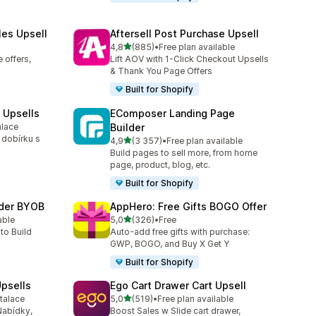
les Upsell
Aftersell Post Purchase Upsell
z 5 hvězd
4,8
(885)
•
Free plan available
Celkový počet recenzí: 885
 offers,
Lift AOV with 1-Click Checkout Upsells
& Thank You Page Offers
Built for Shopify
 Upsells
EComposer Landing Page
alace
Builder
0
 dobírku s
z 5 hvězd
4,9
(3 357)
•
Free plan available
Celkový počet recenzí: 3357
Build pages to sell more, from home
page, product, blog, etc.
Built for Shopify
lder BYOB
AppHero: Free Gifts BOGO Offer
z 5 hvězd
able
5,0
(326)
•
Free
3
Celkový počet recenzí: 326
to Build
Auto-add free gifts with purchase:
GWP, BOGO, and Buy X Get Y
Built for Shopify
psells
Ego Cart Drawer Cart Upsell
z 5 hvězd
talace
5,0
(519)
•
Free plan available
31
Celkový počet recenzí: 519
Nabídky,
Boost Sales w Slide cart drawer,