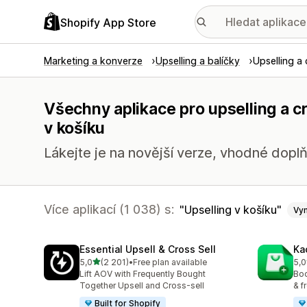
Shopify App Store
Marketing a konverze
Upselling a balíčky
Upselling a 
Všechny aplikace pro upselling a c
v košíku
Lákejte je na novější verze, vhodné doplň
Více aplikací (1 038) s:
Upselling v košíku
Vy
Essential Upsell & Cross Sell
Ka
z 5 hvězd
5,0
(2 201)
•
Free plan available
5,0
Celkový počet recenzí: 2201
Cel
Lift AOV with Frequently Bought
Boo
Together Upsell and Cross-sell
& f
Built for Shopify