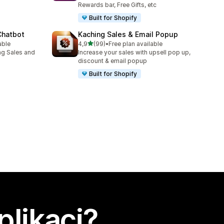
Rewards bar, Free Gifts, etc
Built for Shopify
Chatbot
Kaching Sales & Email Popup
z 5 hvězd
able
4,9
(99)
•
Free plan available
8
Celkový počet recenzí: 99
ng Sales and
Increase your sales with upsell pop up,
discount & email popup
Built for Shopify
plikaci?