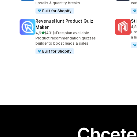
upsells & quantity breaks
car
Built for Shopify
RevenueHunt Product Quiz
St
Maker
4,8
Cel
Ups
z 5 hvězd
4,9
(431)
•
Free plan available
Celkový počet recenzí: 431
a n
Product recommendation quizzes
builder to boost leads & sales
Built for Shopify
Chcete 