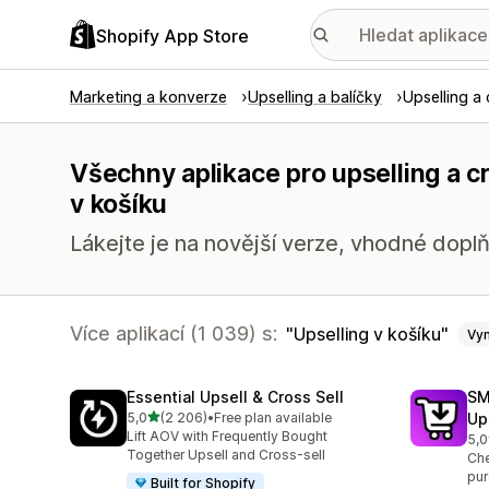
Shopify App Store
Marketing a konverze
Upselling a balíčky
Upselling a 
Všechny aplikace pro upselling a c
v košíku
Lákejte je na novější verze, vhodné doplň
Více aplikací (1 039) s:
Upselling v košíku
Vy
Essential Upsell & Cross Sell
SM
z 5 hvězd
5,0
(2 206)
•
Free plan available
Up
Celkový počet recenzí: 2206
Lift AOV with Frequently Bought
5,0
Cel
Together Upsell and Cross-sell
Che
pur
Built for Shopify