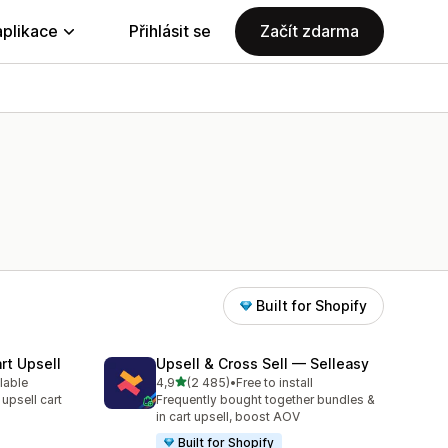
aplikace
Přihlásit se
Začít zdarma
Built for Shopify
rt Upsell
Upsell & Cross Sell — Selleasy
z 5 hvězd
lable
4,9
(2 485)
•
Free to install
35
Celkový počet recenzí: 2485
 upsell cart
Frequently bought together bundles &
in cart upsell, boost AOV
Built for Shopify