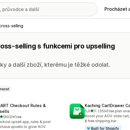
Procházet 
cross-selling
ross-selling s funkcemi pro upselling
ky a další zboží, kterému je těžké odolat.
mazat
ART Checkout Rules &
Kaching CartDrawer Ca
z 5 hvězd
sells
5,0
(1 135)
•
Free plan avai
Celkový počet recenzí: 11
Boost your AOV: slide cart,
z 5 hvězd
(602)
•
Free
kový počet recenzí: 602
& free shipping bar
ckout upsell app, rules & post
chase upsells to grow AOV
Built for Shopify