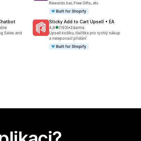
Rewards bar, Free Gifts, etc
Built for Shopify
Chatbot
Sticky Add to Cart Upsell • EA
z 5 hvězd
able
4,8
(193)
•
Zdarma
8
Celkový počet recenzí: 193
ng Sales and
Upsell košíku, tlačítka pro rychlý nákup
a nalepovací přidání
Built for Shopify
plikaci?