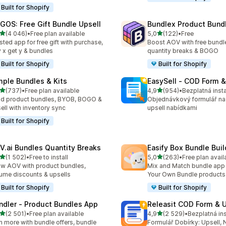
Built for Shopify
GOS: Free Gift Bundle Upsell
Bundlex Product Bund
z 5 hvězd
z 5 hvězd
(4 046)
•
Free plan available
5,0
(122)
•
Free
kový počet recenzí: 4046
Celkový počet recenzí: 12
sted app for free gift with purchase,
Boost AOV with free bundle
 x get y & bundles
quantity breaks & BOGO
Built for Shopify
Built for Shopify
mple Bundles & Kits
EasySell ‑ COD Form &
z 5 hvězd
z 5 hvězd
(737)
•
Free plan available
4,9
(954)
•
Bezplatná inst
kový počet recenzí: 737
Celkový počet recenzí: 95
ld product bundles, BYOB, BOGO &
Objednávkový formulář na
ell with inventory sync
upsell nabídkami
Built for Shopify
V.ai Bundles Quantity Breaks
Easify Box Bundle Bui
z 5 hvězd
z 5 hvězd
(1 502)
•
Free to install
5,0
(263)
•
Free plan avail
kový počet recenzí: 1502
Celkový počet recenzí: 26
w AOV with product bundles,
Mix and Match bundle app 
ume discounts & upsells
Your Own Bundle products
Built for Shopify
Built for Shopify
ndler ‑ Product Bundles App
Releasit COD Form & U
z 5 hvězd
z 5 hvězd
(2 501)
•
Free plan available
4,9
(2 529)
•
Bezplatná in
kový počet recenzí: 2501
Celkový počet recenzí: 25
n more with bundle offers, bundle
Formulář Dobírky: Upsell, 