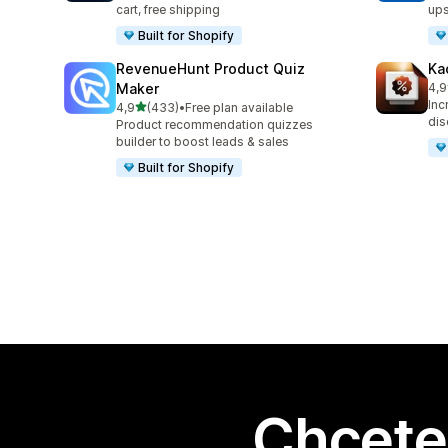
cart, free shipping
ups
Built for Shopify
RevenueHunt Product Quiz
Ka
Maker
4,9
Cel
Inc
z 5 hvězd
4,9
(433)
•
Free plan available
Celkový počet recenzí: 433
dis
Product recommendation quizzes
builder to boost leads & sales
Built for Shopify
Chcete 