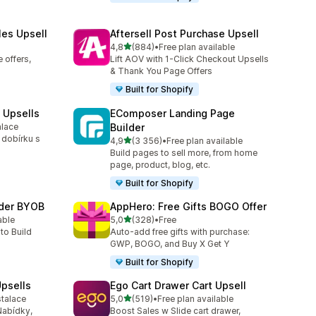
les Upsell
Aftersell Post Purchase Upsell
z 5 hvězd
4,8
(884)
•
Free plan available
2
Celkový počet recenzí: 884
 offers,
Lift AOV with 1-Click Checkout Upsells
& Thank You Page Offers
Built for Shopify
 Upsells
EComposer Landing Page
alace
Builder
4
 dobírku s
z 5 hvězd
4,9
(3 356)
•
Free plan available
Celkový počet recenzí: 3356
Build pages to sell more, from home
page, product, blog, etc.
Built for Shopify
lder BYOB
AppHero: Free Gifts BOGO Offer
z 5 hvězd
able
5,0
(328)
•
Free
3
Celkový počet recenzí: 328
to Build
Auto-add free gifts with purchase:
GWP, BOGO, and Buy X Get Y
Built for Shopify
psells
Ego Cart Drawer Cart Upsell
z 5 hvězd
stalace
5,0
(519)
•
Free plan available
29
Celkový počet recenzí: 519
Nabídky,
Boost Sales w Slide cart drawer,