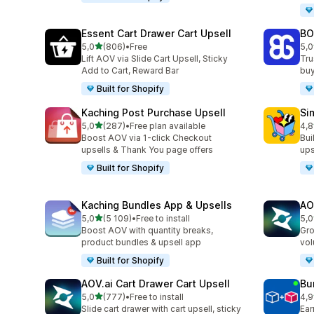
Essent Cart Drawer Cart Upsell
BO
z 5 hvězd
5,0
(806)
•
Free
5,0
Celkový počet recenzí: 806
Cel
Lift AOV via Slide Cart Upsell, Sticky
Tru
Add to Cart, Reward Bar
buy
Built for Shopify
Kaching Post Purchase Upsell
Si
z 5 hvězd
5,0
(287)
•
Free plan available
4,8
Celkový počet recenzí: 287
Cel
Boost AOV via 1-click Checkout
Bui
upsells & Thank You page offers
ups
Built for Shopify
Kaching Bundles App & Upsells
AO
z 5 hvězd
5,0
(5 109)
•
Free to install
5,0
Celkový počet recenzí: 5109
Cel
Boost AOV with quantity breaks,
Gro
product bundles & upsell app
vol
Built for Shopify
AOV.ai Cart Drawer Cart Upsell
Bu
z 5 hvězd
5,0
(777)
•
Free to install
4,9
Celkový počet recenzí: 777
Cel
Slide cart drawer with cart upsell, sticky
Ear