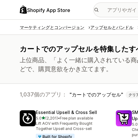
Shopify App Store
マーケティングとコンバージョン
アップセルとバンドル
カートでのアップセルを特集したす
上位商品、「よく一緒に購入されている商
どで、購買意欲をかき立てます。
1,037個のアプリ：
カートでのアップセル
クリ
Essential Upsell & Cross Sell
SM
5つ星中
5.0
(2,201)
•
Free plan available
Up
合計レビュー数：2201件
Lift AOV with Frequently Bought
5.0
合
Together Upsell and Cross-sell
Che
pur
Built for Shopify