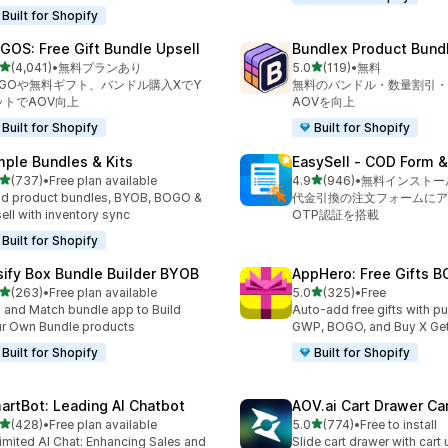
Built for Shopify
GOS: Free Gift Bundle Upsell
Bundlex Product Bund
5つ星中
5つ星中
(4,041)
•
無料プランあり
5.0
(119)
•
無料
計レビュー数：4041件
合計レビュー数：119件
OGOや無料ギフト、バンドル購入XでY
無料のバンドル・数量割引・
ットでAOV向上
AOVを向上
Built for Shopify
Built for Shopify
mple Bundles & Kits
EasySell ‑ COD Form &
5つ星中
5つ星中
(737)
•
Free plan available
4.9
(946)
•
無料インストー
計レビュー数：737件
合計レビュー数：946件
ld product bundles, BYOB, BOGO &
代金引換の注文フォームにア
ell with inventory sync
OTP認証を搭載
Built for Shopify
sify Box Bundle Builder BYOB
AppHero: Free Gifts B
5つ星中
5つ星中
(263)
•
Free plan available
5.0
(325)
•
Free
計レビュー数：263件
合計レビュー数：325件
 and Match bundle app to Build
Auto-add free gifts with p
r Own Bundle products
GWP, BOGO, and Buy X Get
Built for Shopify
Built for Shopify
artBot: Leading AI Chatbot
AOV.ai Cart Drawer Car
5つ星中
5つ星中
(428)
•
Free plan available
5.0
(774)
•
Free to install
計レビュー数：428件
合計レビュー数：774件
imited AI Chat: Enhancing Sales and
Slide cart drawer with cart 