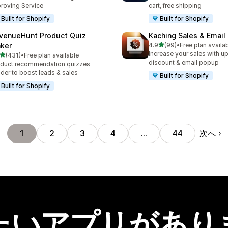
roving Service
cart, free shipping
Built for Shopify
Built for Shopify
venueHunt Product Quiz
Kaching Sales & Email
5つ星中
ker
4.9
(99)
•
Free plan availa
合計レビュー数：99件
Increase your sales with up
5つ星中
(431)
•
Free plan available
計レビュー数：431件
discount & email popup
duct recommendation quizzes
lder to boost leads & sales
Built for Shopify
Built for Shopify
次へ
1
2
3
4
…
44
たいアプリがあり