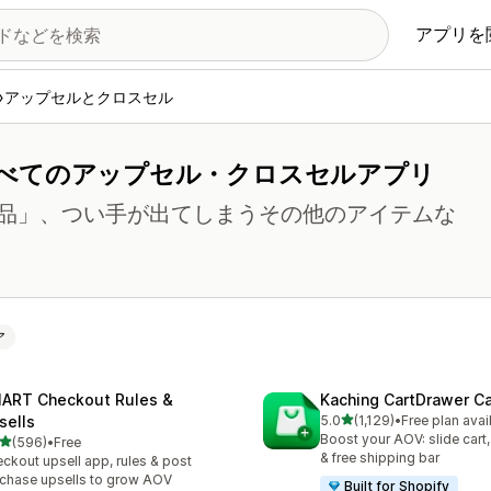
アプリを
アップセルとクロスセル
べてのアップセル・クロスセルアプリ
品」、つい手が出てしまうその他のアイテムな
ア
ART Checkout Rules &
Kaching CartDrawer Ca
5つ星中
sells
5.0
(1,129)
•
Free plan avai
合計レビュー数：1129件
Boost your AOV: slide cart,
5つ星中
(596)
•
Free
計レビュー数：596件
& free shipping bar
ckout upsell app, rules & post
chase upsells to grow AOV
Built for Shopify