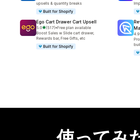
upsells & quantity breaks
Imp
Built for Shopify
Ego Cart Drawer Cart Upsell
Re
5つ星中
5.0
(517)
•
Free plan available
Ma
合計レビュー数：517件
Boost Sales w Slide cart drawer,
4.9
合
Rewards bar, Free Gifts, etc
Pro
bui
Built for Shopify
使ってみ