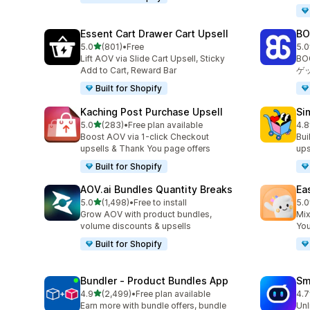
Essent Cart Drawer Cart Upsell
BO
5つ星中
5.0
(801)
•
Free
5.0
合計レビュー数：801件
合
Lift AOV via Slide Cart Upsell, Sticky
B
Add to Cart, Reward Bar
ゲ
Built for Shopify
Kaching Post Purchase Upsell
Si
5つ星中
5.0
(283)
•
Free plan available
4.8
合計レビュー数：283件
合
Boost AOV via 1-click Checkout
Bui
upsells & Thank You page offers
ups
Built for Shopify
AOV.ai Bundles Quantity Breaks
Ea
5つ星中
5.0
(1,498)
•
Free to install
5.0
合計レビュー数：1498件
合
Grow AOV with product bundles,
Mix
volume discounts & upsells
You
Built for Shopify
Bundler ‑ Product Bundles App
Sm
5つ星中
4.9
(2,499)
•
Free plan available
4.7
合計レビュー数：2499件
合
Earn more with bundle offers, bundle
Unl