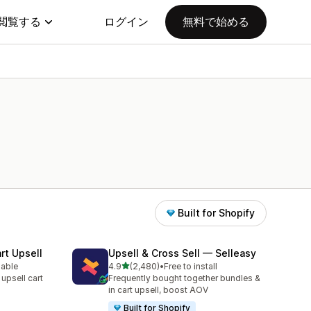
閲覧する
ログイン
無料で始める
Built for Shopify
rt Upsell
Upsell & Cross Sell — Selleasy
5つ星中
lable
4.9
(2,480)
•
Free to install
合計レビュー数：2480件
 upsell cart
Frequently bought together bundles &
in cart upsell, boost AOV
Built for Shopify