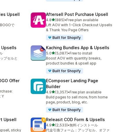
les Upsell
Aftersell Post Purchase Upsell
5つ星中
4.8
(885)
•
Free plan available
合計レビュー数：885件
BOGOで
Lift AOV with 1-Click Checkout Upsells
& Thank You Page Offers
Built for Shopify
 Upsells
Kaching Bundles App & Upsells
5つ星中
ル
5.0
(5,087)
•
Free to install
合計レビュー数：5087件
ップセルと
Boost AOV with quantity breaks,
product bundles & upsell app
Built for Shopify
OGO Offer
EComposer Landing Page
Builder
urchase:
5つ星中
4.9
(3,357)
•
Free plan available
合計レビュー数：3357件
 Y
Build pages to sell more, from home
page, product, blog, etc.
Built for Shopify
t Upsell
Releasit COD Form & Upsells
5つ星中
4.9
(2,533)
•
無料インストール
合計レビュー数：2533件
upsell, sticky
代金引換フォーム：アップセル、オファ