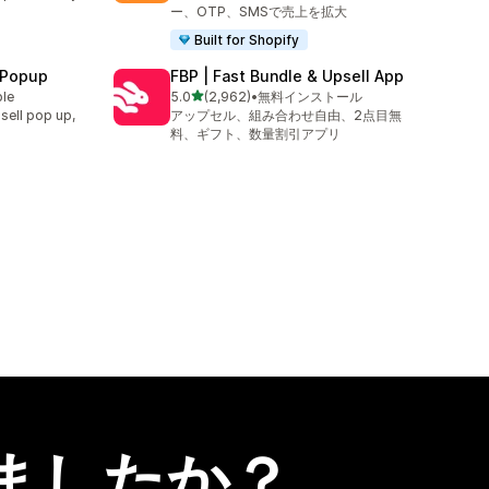
ー、OTP、SMSで売上を拡大
Built for Shopify
 Popup
FBP | Fast Bundle & Upsell App
5つ星中
ble
5.0
(2,962)
•
無料インストール
合計レビュー数：2962件
sell pop up,
アップセル、組み合わせ自由、2点目無
料、ギフト、数量割引アプリ
ましたか？