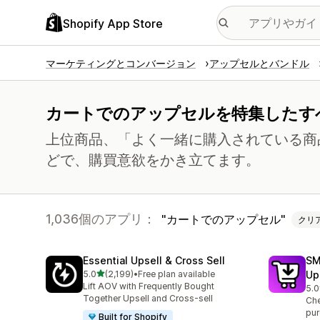
Shopify App Store
マーケティングとコンバージョン
アップセルとバンドル
カートでのアップセルを特集したす
上位商品、「よく一緒に購入されている商
どで、購買意欲をかき立てます。
1,036個のアプリ：
カートでのアップセル
クリ
Essential Upsell & Cross Sell
SM
5つ星中
5.0
(2,199)
•
Free plan available
Up
合計レビュー数：2199件
Lift AOV with Frequently Bought
5.0
合
Together Upsell and Cross-sell
Che
pur
Built for Shopify