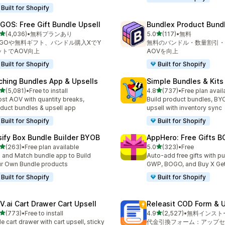
Built for Shopify
GOS: Free Gift Bundle Upsell
Bundlex Product Bund
5つ星中
5つ星中
(4,036)
•
無料プランあり
5.0
(117)
•
無料
計レビュー数：4036件
合計レビュー数：117件
OGOや無料ギフト、バンドル購入XでY
無料のバンドル・数量割引・
ットでAOV向上
AOVを向上
Built for Shopify
Built for Shopify
ching Bundles App & Upsells
Simple Bundles & Kits
5つ星中
5つ星中
(5,081)
•
Free to install
4.8
(737)
•
Free plan avail
計レビュー数：5081件
合計レビュー数：737件
st AOV with quantity breaks,
Build product bundles, B
duct bundles & upsell app
upsell with inventory sync
Built for Shopify
Built for Shopify
sify Box Bundle Builder BYOB
AppHero: Free Gifts B
5つ星中
5つ星中
(263)
•
Free plan available
5.0
(323)
•
Free
計レビュー数：263件
合計レビュー数：323件
 and Match bundle app to Build
Auto-add free gifts with p
r Own Bundle products
GWP, BOGO, and Buy X Get
Built for Shopify
Built for Shopify
V.ai Cart Drawer Cart Upsell
Releasit COD Form & U
5つ星中
5つ星中
(773)
•
Free to install
4.9
(2,527)
•
無料インスト
計レビュー数：773件
合計レビュー数：2527件
de cart drawer with cart upsell, sticky
代金引換フォーム：アップセ