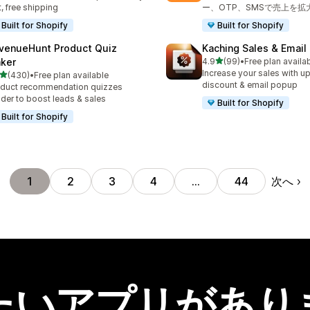
t, free shipping
ー、OTP、SMSで売上を拡
Built for Shopify
Built for Shopify
venueHunt Product Quiz
Kaching Sales & Email
5つ星中
ker
4.9
(99)
•
Free plan availa
合計レビュー数：99件
Increase your sales with up
5つ星中
(430)
•
Free plan available
計レビュー数：430件
discount & email popup
duct recommendation quizzes
lder to boost leads & sales
Built for Shopify
Built for Shopify
次へ
1
2
3
4
…
44
たいアプリがあり