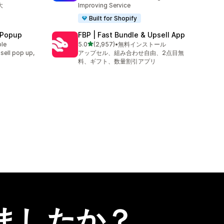
大
Improving Service
Built for Shopify
 Popup
FBP | Fast Bundle & Upsell App
5つ星中
ble
5.0
(2,957)
•
無料インストール
合計レビュー数：2957件
sell pop up,
アップセル、組み合わせ自由、2点目無
料、ギフト、数量割引アプリ
ましたか？