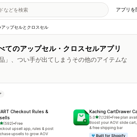
アプリを
アップセルとクロスセル
べてのアップセル・クロスセルアプリ
品」、つい手が出てしまうその他のアイテムな
ア
ART Checkout Rules &
Kaching CartDrawer Ca
5つ星中
sells
5.0
(1,128)
•
Free plan avai
合計レビュー数：1128件
Boost your AOV: slide cart,
5つ星中
(592)
•
Free
計レビュー数：592件
& free shipping bar
ckout upsell app, rules & post
chase upsells to grow AOV
Built for Shopify