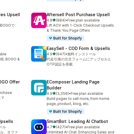
les Upsell
Aftersell Post Purchase Upsell
5つ星中
4.8
(884)
•
Free plan available
合計レビュー数：884件
BOGOで
Lift AOV with 1-Click Checkout Upsells
& Thank You Page Offers
Built for Shopify
EasySell ‑ COD Form & Upsells
5つ星中
able
4.9
(947)
•
無料インストール
合計レビュー数：947件
YOB, BOGO &
代金引換の注文フォームにアップセルと
OTP認証を搭載
OGO Offer
EComposer Landing Page
Builder
urchase:
5つ星中
4.9
(3,356)
•
Free plan available
合計レビュー数：3356件
 Y
Build pages to sell more, from home
page, product, blog, etc.
Built for Shopify
psells
SmartBot: Leading AI Chatbot
5つ星中
ール
4.7
(427)
•
Free plan available
合計レビュー数：427件
ル、オファ
Unlimited AI Chat: Enhancing Sales and