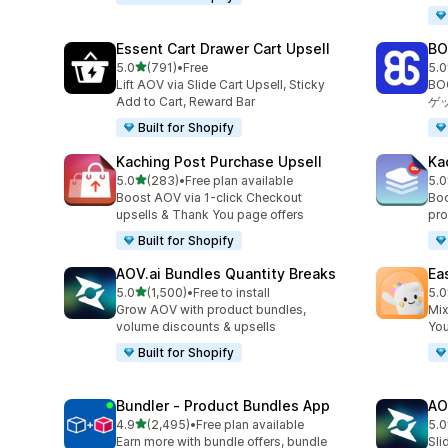
Essent Cart Drawer Cart Upsell
BO
5つ星中
5.0
(791)
•
Free
5.0
合計レビュー数：791件
合
Lift AOV via Slide Cart Upsell, Sticky
B
Add to Cart, Reward Bar
ゲ
Built for Shopify
Kaching Post Purchase Upsell
Ka
5つ星中
5.0
(283)
•
Free plan available
5.0
合計レビュー数：283件
合
Boost AOV via 1-click Checkout
Boo
upsells & Thank You page offers
pro
Built for Shopify
AOV.ai Bundles Quantity Breaks
Ea
5つ星中
5.0
(1,500)
•
Free to install
5.0
合計レビュー数：1500件
合
Grow AOV with product bundles,
Mix
volume discounts & upsells
You
Built for Shopify
Bundler ‑ Product Bundles App
AO
5つ星中
4.9
(2,495)
•
Free plan available
5.0
合計レビュー数：2495件
合
Earn more with bundle offers, bundle
Sli