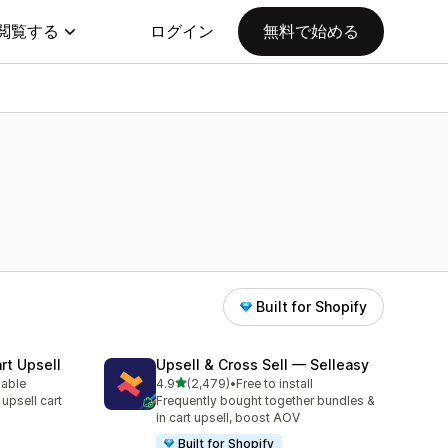
閲覧する
ログイン
無料で始める
Built for Shopify
rt Upsell
Upsell & Cross Sell — Selleasy
5つ星中
lable
4.9
(2,479)
•
Free to install
合計レビュー数：2479件
 upsell cart
Frequently bought together bundles &
in cart upsell, boost AOV
Built for Shopify