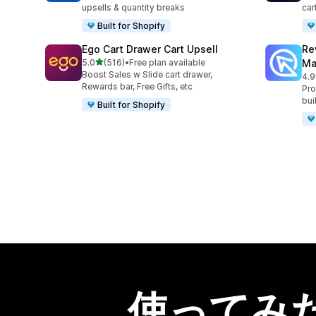
upsells & quantity breaks
car
Built for Shopify
Ego Cart Drawer Cart Upsell
Re
5つ星中
5.0
(516)
•
Free plan available
Ma
合計レビュー数：516件
Boost Sales w Slide cart drawer,
4.9
合
Rewards bar, Free Gifts, etc
Pro
bui
Built for Shopify
使ってみ