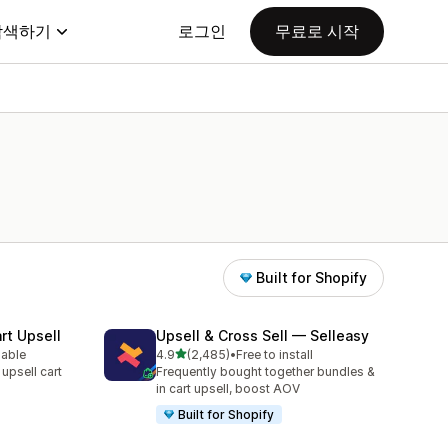
탐색하기
로그인
무료로 시작
Built for Shopify
rt Upsell
Upsell & Cross Sell — Selleasy
별 5개 중
lable
4.9
(2,485)
•
Free to install
총 리뷰 2485개
 upsell cart
Frequently bought together bundles &
in cart upsell, boost AOV
Built for Shopify