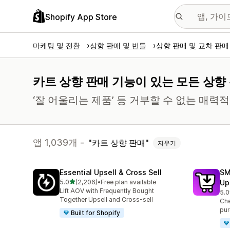
Shopify App Store
마케팅 및 전환
상향 판매 및 번들
상향 판매 및 교차 판매
카트 상향 판매 기능이 있는 모든 상향 
‘잘 어울리는 제품’ 등 거부할 수 없는 매
앱 1,039개 -
카트 상향 판매
지우기
Essential Upsell & Cross Sell
SM
별 5개 중
5.0
(2,206)
•
Free plan available
Up
총 리뷰 2206개
Lift AOV with Frequently Bought
5.0
총 
Together Upsell and Cross-sell
Che
pur
Built for Shopify