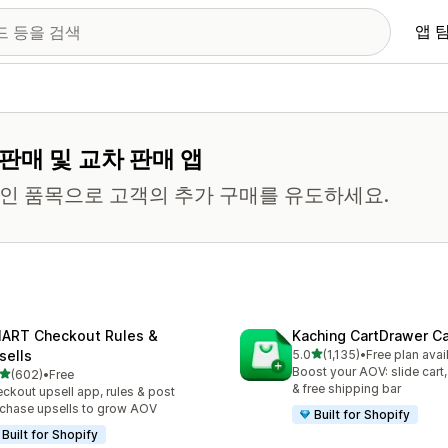
앱 
판매 및 교차 판매 앱
력적인 품목으로 고객의 추가 구매를 유도하세요.
ART Checkout Rules &
Kaching CartDrawer Ca
별 5개 중
sells
5.0
(1,135)
•
Free plan avai
총 리뷰 1135개
Boost your AOV: slide cart,
별 5개 중
(602)
•
Free
리뷰 602개
& free shipping bar
ckout upsell app, rules & post
chase upsells to grow AOV
Built for Shopify
Built for Shopify