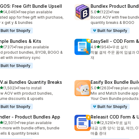
GOS: Free Gift Bundle Upsell
Bundlex Product Bund
별 5개 중
별 5개 중
(4,046)
•
Free plan available
5.0
(122)
•
Free
리뷰 4046개
총 리뷰 122개
sted app for free gift with purchase,
Boost AOV with free bundle
 x get y & bundles
quantity breaks & BOGO
Built for Shopify
Built for Shopify
mple Bundles & Kits
EasySell ‑ COD Form &
별 5개 중
별 5개 중
(737)
•
Free plan available
4.9
(954)
•
무료 설치
리뷰 737개
총 리뷰 954개
ld product bundles, BYOB, BOGO &
착불 결제 주문 폼에 업셀과 O
ell with inventory sync
재
Built for Shopify
V.ai Bundles Quantity Breaks
Easify Box Bundle Bui
별 5개 중
별 5개 중
(1,502)
•
Free to install
5.0
(263)
•
Free plan avail
리뷰 1502개
총 리뷰 263개
w AOV with product bundles,
Mix and Match bundle app 
ume discounts & upsells
Your Own Bundle products
Built for Shopify
Built for Shopify
ndler ‑ Product Bundles App
Releasit COD Form & U
별 5개 중
별 5개 중
(2,501)
•
Free plan available
4.9
(2,529)
•
무료 설치
리뷰 2501개
총 리뷰 2529개
n more with bundle offers, bundle
대금 상환 양식: 업셀, 제안, O
ells & quantity breaks
매출 증대