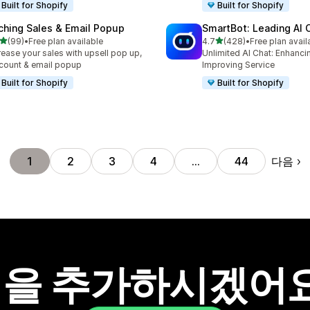
Built for Shopify
Built for Shopify
ching Sales & Email Popup
SmartBot: Leading AI 
별 5개 중
별 5개 중
(99)
•
Free plan available
4.7
(428)
•
Free plan avail
리뷰 99개
총 리뷰 428개
rease your sales with upsell pop up,
Unlimited AI Chat: Enhanci
count & email popup
Improving Service
Built for Shopify
Built for Shopify
다음
1
2
3
4
…
44
을 추가하시겠어