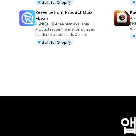
Built for Shopify
RevenueHunt Product Quiz
Ka
Maker
4.9
총 
Inc
별 5개 중
4.9
(433)
•
Free plan available
총 리뷰 433개
dis
Product recommendation quizzes
builder to boost leads & sales
Built for Shopify
앱