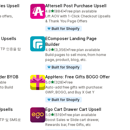
les Upsell
Aftersell Post Purchase Upsell
별 5개 중
4.8
(884)
•
Free plan available
총 리뷰 884개
 offers,
Lift AOV with 1-Click Checkout Upsells
& Thank You Page Offers
Built for Shopify
 Upsells
EComposer Landing Page
Builder
TP 인증을 탑
별 5개 중
4.9
(3,356)
•
Free plan available
총 리뷰 3356개
Build pages to sell more, from home
page, product, blog, etc.
Built for Shopify
lder BYOB
AppHero: Free Gifts BOGO Offer
별 5개 중
able
5.0
(328)
•
Free
총 리뷰 328개
to Build
Auto-add free gifts with purchase:
GWP, BOGO, and Buy X Get Y
Built for Shopify
psells
Ego Cart Drawer Cart Upsell
별 5개 중
5.0
(519)
•
Free plan available
총 리뷰 519개
TP 및 SMS로
Boost Sales w Slide cart drawer,
Rewards bar, Free Gifts, etc