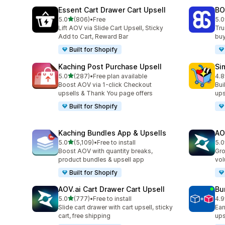
Essent Cart Drawer Cart Upsell
BO
별 5개 중
5.0
(806)
•
Free
5.0
총 리뷰 806개
총 
Lift AOV via Slide Cart Upsell, Sticky
Tru
Add to Cart, Reward Bar
buy
Built for Shopify
Kaching Post Purchase Upsell
Si
별 5개 중
5.0
(287)
•
Free plan available
4.8
총 리뷰 287개
총 
Boost AOV via 1-click Checkout
Bui
upsells & Thank You page offers
ups
Built for Shopify
Kaching Bundles App & Upsells
AO
별 5개 중
5.0
(5,109)
•
Free to install
5.0
총 리뷰 5109개
총 
Boost AOV with quantity breaks,
Gro
product bundles & upsell app
vol
Built for Shopify
AOV.ai Cart Drawer Cart Upsell
Bu
별 5개 중
5.0
(777)
•
Free to install
4.9
총 리뷰 777개
총 
Slide cart drawer with cart upsell, sticky
Ear
cart, free shipping
ups