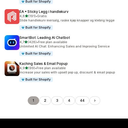
Built for Shopify
EA • Sticky Legg i handlekurv
av 5 stjerner
4,8
(191)
•
Gratis
Totalt 191 omtaler
Slide handlekurv mersalg, raske kjøp knapper og klebrig legge
Built for Shopify
SmartBot: Leading AI Chatbot
av 5 stjerner
4,7
(428)
•
Free plan available
Totalt 428 omtaler
Unlimited AI Chat: Enhancing Sales and Improving Service
Built for Shopify
Kaching Sales & Email Popup
av 5 stjerner
4,9
(99)
•
Free plan available
Totalt 99 omtaler
Increase your sales with upsell pop up, discount & email popup
Built for Shopify
1
2
3
4
44