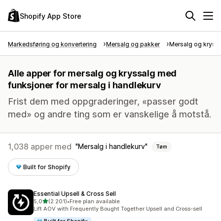
Shopify App Store
Markedsføring og konvertering
Mersalg og pakker
Mersalg og kryss
Alle apper for mersalg og kryssalg med
funksjoner for mersalg i handlekurv
Frist dem med oppgraderinger, «passer godt
med» og andre ting som er vanskelige å motstå.
1,038 apper med
Mersalg i handlekurv
Tøm
Built for Shopify
Essential Upsell & Cross Sell
av 5 stjerner
5,0
(2 201)
•
Free plan available
Totalt 2201 omtaler
Lift AOV with Frequently Bought Together Upsell and Cross-sell