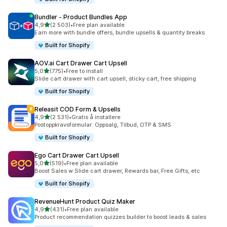
Bundler ‑ Product Bundles App
av 5 stjerner
4,9
(2 503)
•
Free plan available
Totalt 2503 omtaler
Earn more with bundle offers, bundle upsells & quantity breaks
Built for Shopify
AOV.ai Cart Drawer Cart Upsell
av 5 stjerner
5,0
(775)
•
Free to install
Totalt 775 omtaler
Slide cart drawer with cart upsell, sticky cart, free shipping
Built for Shopify
Releasit COD Form & Upsells
av 5 stjerner
4,9
(2 531)
•
Gratis å installere
Totalt 2531 omtaler
Postoppkravsformular: Oppsalg, Tilbud, OTP & SMS
Built for Shopify
Ego Cart Drawer Cart Upsell
av 5 stjerner
5,0
(519)
•
Free plan available
Totalt 519 omtaler
Boost Sales w Slide cart drawer, Rewards bar, Free Gifts, etc
Built for Shopify
RevenueHunt Product Quiz Maker
av 5 stjerner
4,9
(431)
•
Free plan available
Totalt 431 omtaler
Product recommendation quizzes builder to boost leads & sales