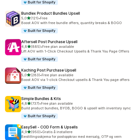
Built for Shopify
Bundlex Product Bundles Upsell
av 5 stjerner
5,0
(121)
•
Free
Totalt 121 omtaler
Boost AOV with free bundle offers, quantity breaks & BOGO
Built for Shopify
Aftersell Post Purchase Upsell
av 5 stjerner
4,8
(885)
•
Free plan available
Totalt 885 omtaler
Lift AOV with 1-Click Checkout Upsells & Thank You Page Offers
Built for Shopify
Kaching Post Purchase Upsell
av 5 stjerner
5,0
(283)
•
Free plan available
Totalt 283 omtaler
Boost AOV via 1-click Checkout upsells & Thank You page offers
Built for Shopify
Simple Bundles & Kits
av 5 stjerner
4,8
(737)
•
Free plan available
Totalt 737 omtaler
Build product bundles, BYOB, BOGO & upsell with inventory sync
Built for Shopify
EasySell ‑ COD Form & Upsells
av 5 stjerner
4,9
(950)
•
Gratis å installere
Totalt 950 omtaler
Bestillingsskjema for postoppkrav med mersalg, OTP og vern