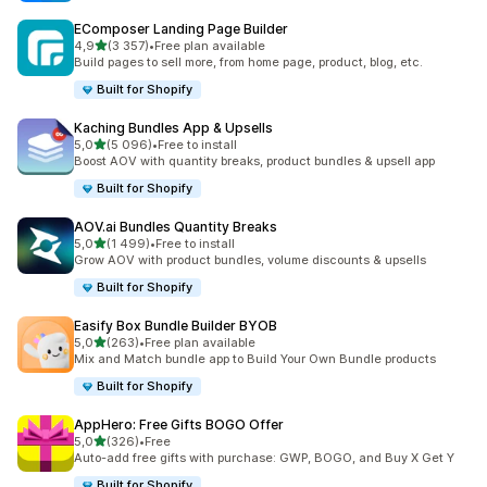
EComposer Landing Page Builder
av 5 stjerner
4,9
(3 357)
•
Free plan available
Totalt 3357 omtaler
Build pages to sell more, from home page, product, blog, etc.
Built for Shopify
Kaching Bundles App & Upsells
av 5 stjerner
5,0
(5 096)
•
Free to install
Totalt 5096 omtaler
Boost AOV with quantity breaks, product bundles & upsell app
Built for Shopify
AOV.ai Bundles Quantity Breaks
av 5 stjerner
5,0
(1 499)
•
Free to install
Totalt 1499 omtaler
Grow AOV with product bundles, volume discounts & upsells
Built for Shopify
Easify Box Bundle Builder BYOB
av 5 stjerner
5,0
(263)
•
Free plan available
Totalt 263 omtaler
Mix and Match bundle app to Build Your Own Bundle products
Built for Shopify
AppHero: Free Gifts BOGO Offer
av 5 stjerner
5,0
(326)
•
Free
Totalt 326 omtaler
Auto-add free gifts with purchase: GWP, BOGO, and Buy X Get Y
Built for Shopify