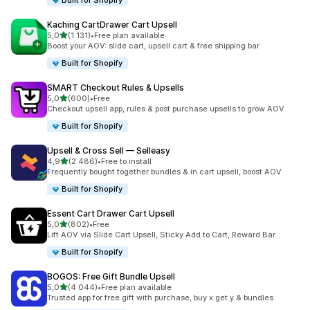
Built for Shopify
Kaching CartDrawer Cart Upsell
av 5 stjerner
5,0
(1 131)
•
Free plan available
Totalt 1131 omtaler
Boost your AOV: slide cart, upsell cart & free shipping bar
Built for Shopify
SMART Checkout Rules & Upsells
av 5 stjerner
5,0
(600)
•
Free
Totalt 600 omtaler
Checkout upsell app, rules & post purchase upsells to grow AOV
Built for Shopify
Upsell & Cross Sell — Selleasy
av 5 stjerner
4,9
(2 486)
•
Free to install
Totalt 2486 omtaler
Frequently bought together bundles & in cart upsell, boost AOV
Built for Shopify
Essent Cart Drawer Cart Upsell
av 5 stjerner
5,0
(802)
•
Free
Totalt 802 omtaler
Lift AOV via Slide Cart Upsell, Sticky Add to Cart, Reward Bar
Built for Shopify
BOGOS: Free Gift Bundle Upsell
av 5 stjerner
5,0
(4 044)
•
Free plan available
Totalt 4044 omtaler
Trusted app for free gift with purchase, buy x get y & bundles