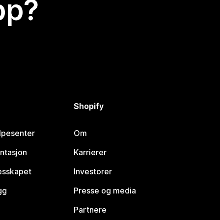
app?
Shopify
lpesenter
Om
ntasjon
Karrierer
lesskapet
Investorer
gg
Presse og media
Partnere