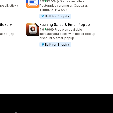
av 5 stjerner
4,9
(2 534)
•
Gratis å installere
Totalt 2534 omtaler
upsell, sticky
Postoppkravsformular: Oppsalg,
Tilbud, OTP & SMS
Built for Shopify
dlekurv
Kaching Sales & Email Popup
av 5 stjerner
4,9
(99)
•
Free plan available
Totalt 99 omtaler
raske kjøp
Increase your sales with upsell pop up,
discount & email popup
Built for Shopify