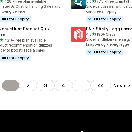
av 5 stjerner
av 5 stjerner
(428)
•
Free plan available
5,0
(775)
•
Free to install
alt 428 omtaler
Totalt 775 omtaler
imited AI Chat: Enhancing Sales and
Slide cart drawer with cart 
roving Service
cart, free shipping
Built for Shopify
Built for Shopify
venueHunt Product Quiz
EA • Sticky Legg i han
av 5 stjerner
ker
4,8
(190)
•
Gratis
Totalt 190 omtaler
Slide handlekurv mersalg, 
av 5 stjerner
(431)
•
Free plan available
alt 431 omtaler
knapper og klebrig legge
duct recommendation quizzes
lder to boost leads & sales
Built for Shopify
Built for Shopify
Neste
1
2
3
4
…
44