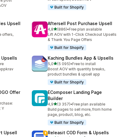
 & post
 AOV
Built for Shopify
les Upsell
Aftersell Post Purchase Upsell
av 5 stjerner
4,8
(886)
•
Free plan available
Totalt 886 omtaler
 offers,
Lift AOV with 1-Click Checkout Upsells
& Thank You Page Offers
Built for Shopify
 Upsells
Kaching Bundles App & Upsells
av 5 stjerner
ere
5,0
(5 095)
•
Free to install
Totalt 5095 omtaler
toppkrav
Boost AOV with quantity breaks,
product bundles & upsell app
Built for Shopify
OGO Offer
EComposer Landing Page
Builder
urchase:
av 5 stjerner
4,9
(3 357)
•
Free plan available
Totalt 3357 omtaler
 Y
Build pages to sell more, from home
page, product, blog, etc.
Built for Shopify
t Upsell
Releasit COD Form & Upsells