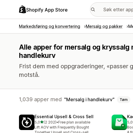
Shopify App Store
Markedsføring og konvertering
Mersalg og pakker
Me
Alle apper for mersalg og kryssalg
handlekurv
Frist dem med oppgraderinger, «passer g
motstå.
1,039 apper med
Mersalg i handlekurv
Tøm
Essential Upsell & Cross Sell
Ka
av 5 stjerner
5,0
(2 202)
•
Free plan available
5,0
Totalt 2202 omtaler
Tot
Lift AOV with Frequently Bought
Boo
Together Upsell and Cross-sell
& f