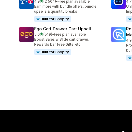
av 5 stjerner
4,9
(2 504)
•
Free plan available
4,7
Totalt 2504 omtaler
Tot
Earn more with bundle offers, bundle
Unl
upsells & quantity breaks
Imp
Built for Shopify
Ego Cart Drawer Cart Upsell
Re
av 5 stjerner
5,0
(519)
•
Free plan available
Ma
Totalt 519 omtaler
Boost Sales w Slide cart drawer,
4,9
Tot
Rewards bar, Free Gifts, etc
Pro
bui
Built for Shopify