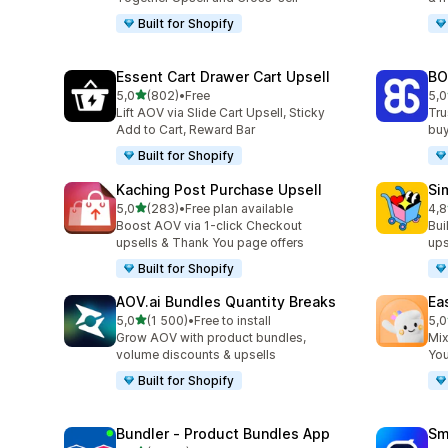
Built for Shopify
Essent Cart Drawer Cart Upsell
BO
av 5 stjerner
5,0
(802)
•
Free
5,0
Totalt 802 omtaler
Tot
Lift AOV via Slide Cart Upsell, Sticky
Tru
Add to Cart, Reward Bar
buy
Built for Shopify
Kaching Post Purchase Upsell
Si
av 5 stjerner
5,0
(283)
•
Free plan available
4,8
Totalt 283 omtaler
Tot
Boost AOV via 1-click Checkout
Bui
upsells & Thank You page offers
ups
Built for Shopify
AOV.ai Bundles Quantity Breaks
Ea
av 5 stjerner
5,0
(1 500)
•
Free to install
5,0
Totalt 1500 omtaler
Tot
Grow AOV with product bundles,
Mix
volume discounts & upsells
You
Built for Shopify
Bundler ‑ Product Bundles App
Sm