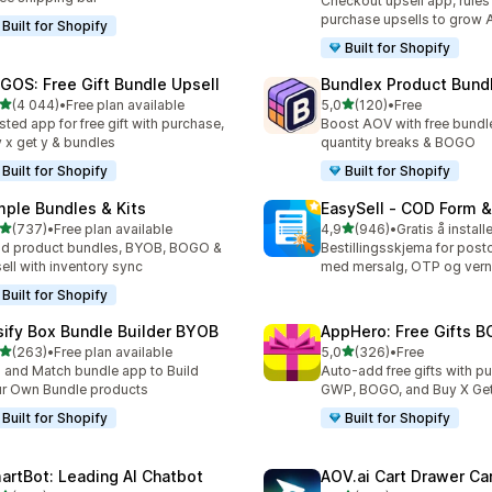
Checkout upsell app, rules
purchase upsells to grow
Built for Shopify
Built for Shopify
GOS: Free Gift Bundle Upsell
Bundlex Product Bund
av 5 stjerner
av 5 stjerner
(4 044)
•
Free plan available
5,0
(120)
•
Free
alt 4044 omtaler
Totalt 120 omtaler
sted app for free gift with purchase,
Boost AOV with free bundle
 x get y & bundles
quantity breaks & BOGO
Built for Shopify
Built for Shopify
mple Bundles & Kits
EasySell ‑ COD Form &
av 5 stjerner
av 5 stjerner
(737)
•
Free plan available
4,9
(946)
•
Gratis å install
alt 737 omtaler
Totalt 946 omtaler
ld product bundles, BYOB, BOGO &
Bestillingsskjema for pos
ell with inventory sync
med mersalg, OTP og vern
Built for Shopify
sify Box Bundle Builder BYOB
AppHero: Free Gifts B
av 5 stjerner
av 5 stjerner
(263)
•
Free plan available
5,0
(326)
•
Free
alt 263 omtaler
Totalt 326 omtaler
 and Match bundle app to Build
Auto-add free gifts with p
r Own Bundle products
GWP, BOGO, and Buy X Get
Built for Shopify
Built for Shopify
artBot: Leading AI Chatbot
AOV.ai Cart Drawer Car