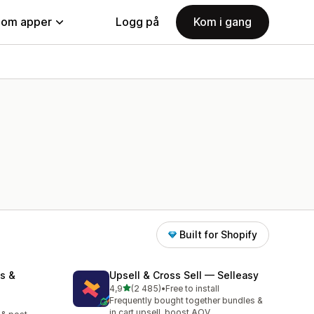
nom apper
Logg på
Kom i gang
Built for Shopify
s &
Upsell & Cross Sell — Selleasy
av 5 stjerner
4,9
(2 485)
•
Free to install
Totalt 2485 omtaler
Frequently bought together bundles &
in cart upsell, boost AOV