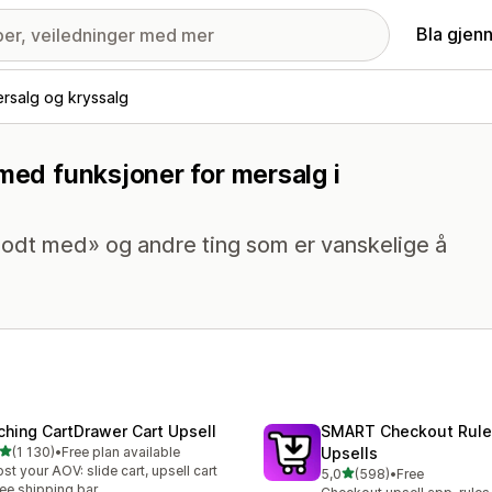
Bla gjen
rsalg og kryssalg
 med funksjoner for mersalg i
odt med» og andre ting som er vanskelige å
ching CartDrawer Cart Upsell
SMART Checkout Rule
av 5 stjerner
(1 130)
•
Free plan available
Upsells
alt 1130 omtaler
st your AOV: slide cart, upsell cart
av 5 stjerner
5,0
(598)
•
Free
Totalt 598 omtaler
ree shipping bar