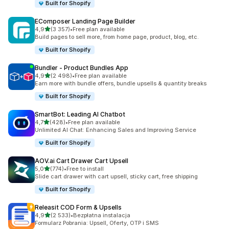
Built for Shopify
EComposer Landing Page Builder
na 5 gwiazdek
4,9
(3 357)
•
Free plan available
Łączna liczba recenzji: 3357
Build pages to sell more, from home page, product, blog, etc.
Built for Shopify
Bundler ‑ Product Bundles App
na 5 gwiazdek
4,9
(2 498)
•
Free plan available
Łączna liczba recenzji: 2498
Earn more with bundle offers, bundle upsells & quantity breaks
Built for Shopify
SmartBot: Leading AI Chatbot
na 5 gwiazdek
4,7
(428)
•
Free plan available
Łączna liczba recenzji: 428
Unlimited AI Chat: Enhancing Sales and Improving Service
Built for Shopify
AOV.ai Cart Drawer Cart Upsell
na 5 gwiazdek
5,0
(774)
•
Free to install
Łączna liczba recenzji: 774
Slide cart drawer with cart upsell, sticky cart, free shipping
Built for Shopify
Releasit COD Form & Upsells
na 5 gwiazdek
4,9
(2 533)
•
Bezpłatna instalacja
Łączna liczba recenzji: 2533
Formularz Pobrania: Upsell, Oferty, OTP i SMS