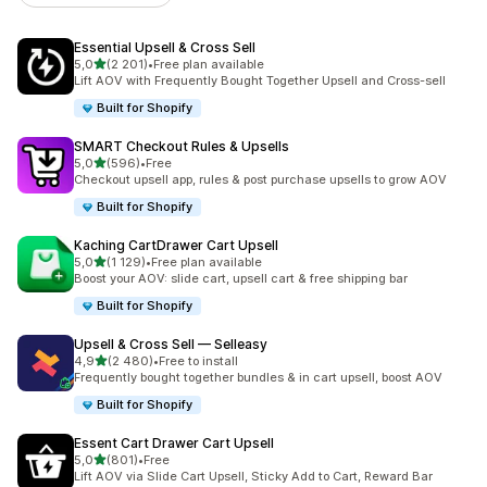
Essential Upsell & Cross Sell
na 5 gwiazdek
5,0
(2 201)
•
Free plan available
Łączna liczba recenzji: 2201
Lift AOV with Frequently Bought Together Upsell and Cross-sell
Built for Shopify
SMART Checkout Rules & Upsells
na 5 gwiazdek
5,0
(596)
•
Free
Łączna liczba recenzji: 596
Checkout upsell app, rules & post purchase upsells to grow AOV
Built for Shopify
Kaching CartDrawer Cart Upsell
na 5 gwiazdek
5,0
(1 129)
•
Free plan available
Łączna liczba recenzji: 1129
Boost your AOV: slide cart, upsell cart & free shipping bar
Built for Shopify
Upsell & Cross Sell — Selleasy
na 5 gwiazdek
4,9
(2 480)
•
Free to install
Łączna liczba recenzji: 2480
Frequently bought together bundles & in cart upsell, boost AOV
Built for Shopify
Essent Cart Drawer Cart Upsell
na 5 gwiazdek
5,0
(801)
•
Free
Łączna liczba recenzji: 801
Lift AOV via Slide Cart Upsell, Sticky Add to Cart, Reward Bar