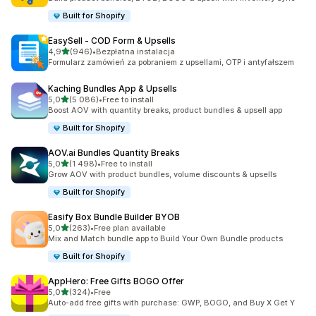
Built for Shopify
EasySell ‑ COD Form & Upsells
na 5 gwiazdek
4,9
(946)
•
Bezpłatna instalacja
Łączna liczba recenzji: 946
Formularz zamówień za pobraniem z upsellami, OTP i antyfałszem
Kaching Bundles App & Upsells
na 5 gwiazdek
5,0
(5 086)
•
Free to install
Łączna liczba recenzji: 5086
Boost AOV with quantity breaks, product bundles & upsell app
Built for Shopify
AOV.ai Bundles Quantity Breaks
na 5 gwiazdek
5,0
(1 498)
•
Free to install
Łączna liczba recenzji: 1498
Grow AOV with product bundles, volume discounts & upsells
Built for Shopify
Easify Box Bundle Builder BYOB
na 5 gwiazdek
5,0
(263)
•
Free plan available
Łączna liczba recenzji: 263
Mix and Match bundle app to Build Your Own Bundle products
Built for Shopify
AppHero: Free Gifts BOGO Offer
na 5 gwiazdek
5,0
(324)
•
Free
Łączna liczba recenzji: 324
Auto-add free gifts with purchase: GWP, BOGO, and Buy X Get Y