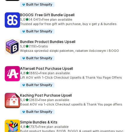
Built for Shopify
BOGOS: Free Gift Bundle Upsell
na 5 gwiazdek
5,0
(4 041)
•
Free plan available
Łączna liczba recenzji: 4041
Trusted app for free gift with purchase, buy x get y & bundles
Built for Shopify
Bundlex Product Bundles Upsell
na 5 gwiazdek
5,0
(119)
•
Gratis
Łączna liczba recenzji: 119
Większa sprzedaż dzięki pakietom, rabatom ilościowym i BOGO
Built for Shopify
Aftersell Post Purchase Upsell
na 5 gwiazdek
4,8
(885)
•
Free plan available
Łączna liczba recenzji: 885
Lift AOV with 1-Click Checkout Upsells & Thank You Page Offers
Built for Shopify
Kaching Post Purchase Upsell
na 5 gwiazdek
5,0
(283)
•
Free plan available
Łączna liczba recenzji: 283
Boost AOV via 1-click Checkout upsells & Thank You page offers
Built for Shopify
Simple Bundles & Kits
na 5 gwiazdek
4,8
(737)
•
Free plan available
Łączna liczba recenzji: 737
Build product bundles, BYOB, BOGO & upsell with inventory sync