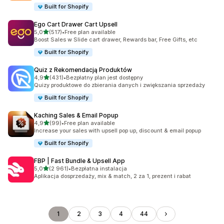
Built for Shopify
Ego Cart Drawer Cart Upsell
na 5 gwiazdek
5,0
(517)
•
Free plan available
Łączna liczba recenzji: 517
Boost Sales w Slide cart drawer, Rewards bar, Free Gifts, etc
Built for Shopify
Quiz z Rekomendacją Produktów
na 5 gwiazdek
4,9
(431)
•
Bezpłatny plan jest dostępny
Łączna liczba recenzji: 431
Quizy produktowe do zbierania danych i zwiększania sprzedaży
Built for Shopify
Kaching Sales & Email Popup
na 5 gwiazdek
4,9
(99)
•
Free plan available
Łączna liczba recenzji: 99
Increase your sales with upsell pop up, discount & email popup
Built for Shopify
FBP | Fast Bundle & Upsell App
na 5 gwiazdek
5,0
(2 961)
•
Bezpłatna instalacja
Łączna liczba recenzji: 2961
Aplikacja dosprzedaży, mix & match, 2 za 1, prezent i rabat
1
2
3
4
44