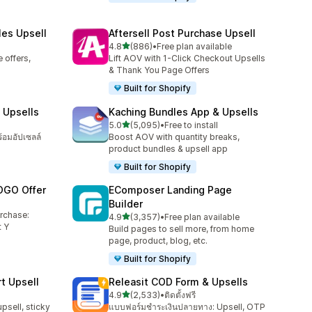
les Upsell
Aftersell Post Purchase Upsell
เต็ม 5 ดาว
4.8
(886)
•
Free plan available
ทั้งหมด 886 รีวิว
 offers,
Lift AOV with 1-Click Checkout Upsells
& Thank You Page Offers
Built for Shopify
 Upsells
Kaching Bundles App & Upsells
เต็ม 5 ดาว
5.0
(5,095)
•
Free to install
ทั้งหมด 5095 รีวิว
ร้อมอัปเซลล์
Boost AOV with quantity breaks,
product bundles & upsell app
Built for Shopify
OGO Offer
EComposer Landing Page
Builder
urchase:
เต็ม 5 ดาว
4.9
(3,357)
•
Free plan available
ทั้งหมด 3357 รีวิว
 Y
Build pages to sell more, from home
page, product, blog, etc.
Built for Shopify
t Upsell
Releasit COD Form & Upsells
เต็ม 5 ดาว
4.9
(2,533)
•
ติดตั้งฟรี
ทั้งหมด 2533 รีวิว
upsell, sticky
แบบฟอร์มชำระเงินปลายทาง: Upsell, OTP