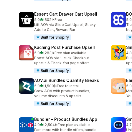
Essent Cart Drawer Cart Upsell
BO
เต็ม 5 ดาว
5.0
(802)
•
Free
5.0
ทั้งหมด 802 รีวิว
ทั้
Lift AOV via Slide Cart Upsell, Sticky
Tru
Add to Cart, Reward Bar
buy
Built for Shopify
Kaching Post Purchase Upsell
Si
เต็ม 5 ดาว
5.0
(283)
•
Free plan available
4.8
ทั้งหมด 283 รีวิว
ทั้ง
Boost AOV via 1-click Checkout
Bui
upsells & Thank You page offers
ups
Built for Shopify
AOV.ai Bundles Quantity Breaks
Ea
เต็ม 5 ดาว
5.0
(1,500)
•
Free to install
5.0
ทั้งหมด 1500 รีวิว
ทั้ง
Grow AOV with product bundles,
Mix
volume discounts & upsells
You
Built for Shopify
Bundler ‑ Product Bundles App
Sm
เต็ม 5 ดาว
4.9
(2,504)
•
Free plan available
4.7
ทั้งหมด 2504 รีวิว
ทั้ง
Earn more with bundle offers, bundle
Unl