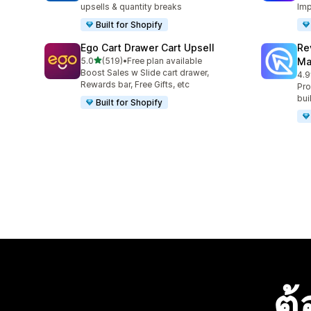
upsells & quantity breaks
Imp
Built for Shopify
Ego Cart Drawer Cart Upsell
Re
เต็ม 5 ดาว
5.0
(519)
•
Free plan available
Ma
ทั้งหมด 519 รีวิว
Boost Sales w Slide cart drawer,
4.9
ทั้ง
Rewards bar, Free Gifts, etc
Pro
bui
Built for Shopify
ต้