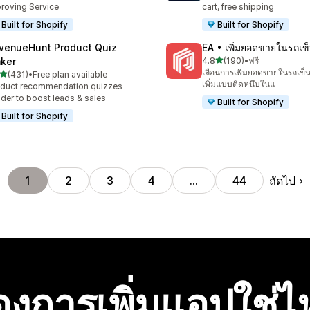
roving Service
cart, free shipping
Built for Shopify
Built for Shopify
venueHunt Product Quiz
EA • เพิ่มยอดขายในรถเข
เต็ม 5 ดาว
ker
4.8
(190)
•
ฟรี
ทั้งหมด 190 รีวิว
เลื่อนการเพิ่มยอดขายในรถเข็น 
เต็ม 5 ดาว
(431)
•
Free plan available
หมด 431 รีวิว
เพิ่มแบบติดหนึบในแ
duct recommendation quizzes
lder to boost leads & sales
Built for Shopify
Built for Shopify
ถัดไป
1
2
3
4
…
44
องการเพิ่มแอปใช่