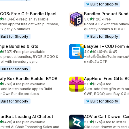
Built for Shopify
GOS: Free Gift Bundle Upsell
Bundlex Product Bund
เต็ม 5 ดาว
เต็ม 5 ดาว
(4,044)
•
Free plan available
5.0
(120)
•
Free
งหมด 4044 รีวิว
ทั้งหมด 120 รีวิว
sted app for free gift with purchase,
Boost AOV with free bundle
 x get y & bundles
quantity breaks & BOGO
Built for Shopify
Built for Shopify
mple Bundles & Kits
EasySell ‑ COD Form &
เต็ม 5 ดาว
เต็ม 5 ดาว
(737)
•
Free plan available
4.9
(946)
•
ติดตั้งฟรี
หมด 737 รีวิว
ทั้งหมด 946 รีวิว
ld product bundles, BYOB, BOGO &
ฟอร์มสั่งซื้อเก็บเงินปลายทางพ
ell with inventory sync
และยืนยัน OTP
Built for Shopify
sify Box Bundle Builder BYOB
AppHero: Free Gifts B
เต็ม 5 ดาว
เต็ม 5 ดาว
(263)
•
Free plan available
5.0
(326)
•
Free
หมด 263 รีวิว
ทั้งหมด 326 รีวิว
 and Match bundle app to Build
Auto-add free gifts with p
r Own Bundle products
GWP, BOGO, and Buy X Get
Built for Shopify
Built for Shopify
artBot: Leading AI Chatbot
AOV.ai Cart Drawer Car
เต็ม 5 ดาว
เต็ม 5 ดาว
(428)
•
Free plan available
5.0
(775)
•
Free to install
หมด 428 รีวิว
ทั้งหมด 775 รีวิว
imited AI Chat: Enhancing Sales and
Slide cart drawer with cart 