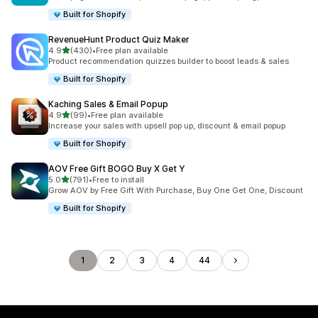
Built for Shopify
RevenueHunt Product Quiz Maker
滿分 5 顆星
4.9
(430)
•
Free plan available
共有 430 則評價
Product recommendation quizzes builder to boost leads & sales
Built for Shopify
Kaching Sales & Email Popup
滿分 5 顆星
4.9
(99)
•
Free plan available
共有 99 則評價
Increase your sales with upsell pop up, discount & email popup
Built for Shopify
AOV Free Gift BOGO Buy X Get Y
滿分 5 顆星
5.0
(791)
•
Free to install
共有 791 則評價
Grow AOV by Free Gift With Purchase, Buy One Get One, Discount
Built for Shopify
1
2
3
4
44