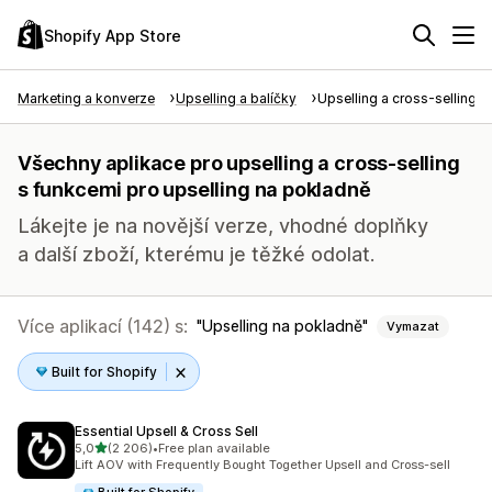
Shopify App Store
Marketing a konverze
Upselling a balíčky
Upselling a cross-selling
Všechny aplikace pro upselling a cross-selling
s funkcemi pro upselling na pokladně
Lákejte je na novější verze, vhodné doplňky
a další zboží, kterému je těžké odolat.
Více aplikací (142) s:
Upselling na pokladně
Vymazat
Built for Shopify
Essential Upsell & Cross Sell
z 5 hvězd
5,0
(2 206)
•
Free plan available
Celkový počet recenzí: 2206
Lift AOV with Frequently Bought Together Upsell and Cross-sell