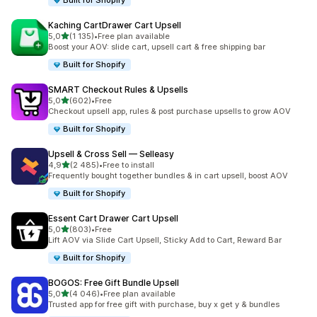
Built for Shopify
Kaching CartDrawer Cart Upsell
z 5 hvězd
5,0
(1 135)
•
Free plan available
Celkový počet recenzí: 1135
Boost your AOV: slide cart, upsell cart & free shipping bar
Built for Shopify
SMART Checkout Rules & Upsells
z 5 hvězd
5,0
(602)
•
Free
Celkový počet recenzí: 602
Checkout upsell app, rules & post purchase upsells to grow AOV
Built for Shopify
Upsell & Cross Sell — Selleasy
z 5 hvězd
4,9
(2 485)
•
Free to install
Celkový počet recenzí: 2485
Frequently bought together bundles & in cart upsell, boost AOV
Built for Shopify
Essent Cart Drawer Cart Upsell
z 5 hvězd
5,0
(803)
•
Free
Celkový počet recenzí: 803
Lift AOV via Slide Cart Upsell, Sticky Add to Cart, Reward Bar
Built for Shopify
BOGOS: Free Gift Bundle Upsell
z 5 hvězd
5,0
(4 046)
•
Free plan available
Celkový počet recenzí: 4046
Trusted app for free gift with purchase, buy x get y & bundles