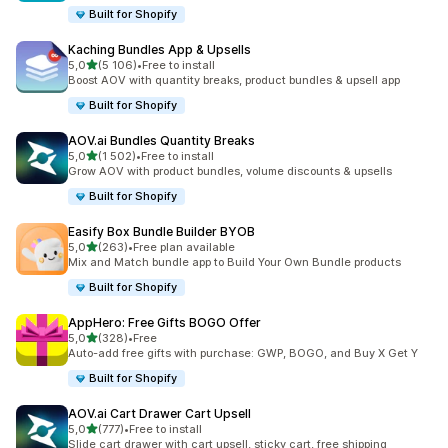
Built for Shopify
Kaching Bundles App & Upsells
z 5 hvězd
5,0
(5 106)
•
Free to install
Celkový počet recenzí: 5106
Boost AOV with quantity breaks, product bundles & upsell app
Built for Shopify
AOV.ai Bundles Quantity Breaks
z 5 hvězd
5,0
(1 502)
•
Free to install
Celkový počet recenzí: 1502
Grow AOV with product bundles, volume discounts & upsells
Built for Shopify
Easify Box Bundle Builder BYOB
z 5 hvězd
5,0
(263)
•
Free plan available
Celkový počet recenzí: 263
Mix and Match bundle app to Build Your Own Bundle products
Built for Shopify
AppHero: Free Gifts BOGO Offer
z 5 hvězd
5,0
(328)
•
Free
Celkový počet recenzí: 328
Auto-add free gifts with purchase: GWP, BOGO, and Buy X Get Y
Built for Shopify
AOV.ai Cart Drawer Cart Upsell
z 5 hvězd
5,0
(777)
•
Free to install
Celkový počet recenzí: 777
Slide cart drawer with cart upsell, sticky cart, free shipping