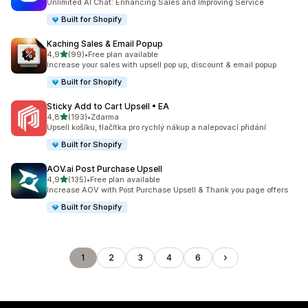
Unlimited AI Chat: Enhancing Sales and Improving Service
Built for Shopify
Kaching Sales & Email Popup
z 5 hvězd
4,9
(99)
•
Free plan available
Celkový počet recenzí: 99
Increase your sales with upsell pop up, discount & email popup
Built for Shopify
Sticky Add to Cart Upsell • EA
z 5 hvězd
4,8
(193)
•
Zdarma
Celkový počet recenzí: 193
Upsell košíku, tlačítka pro rychlý nákup a nalepovací přidání
Built for Shopify
AOV.ai Post Purchase Upsell
z 5 hvězd
4,9
(135)
•
Free plan available
Celkový počet recenzí: 135
Increase AOV with Post Purchase Upsell & Thank you page offers
Built for Shopify
1
2
3
4
6