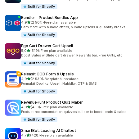
Built for Shopify
Bundler ‑ Product Bundles App
z 5 hvězd
4,9
(2 501)
•
Free plan available
Celkový počet recenzí: 2501
Earn more with bundle offers, bundle upsells & quantity breaks
Built for Shopify
Ego Cart Drawer Cart Upsell
z 5 hvězd
5,0
(519)
•
Free plan available
Celkový počet recenzí: 519
Boost Sales w Slide cart drawer, Rewards bar, Free Gifts, etc
Built for Shopify
Releasit COD Form & Upsells
z 5 hvězd
4,9
(2 530)
•
Bezplatná instalace
Celkový počet recenzí: 2530
Formulář Dobírky: Upsell, Nabídky, OTP & SMS
Built for Shopify
RevenueHunt Product Quiz Maker
z 5 hvězd
4,9
(433)
•
Free plan available
Celkový počet recenzí: 433
Product recommendation quizzes builder to boost leads & sales
Built for Shopify
SmartBot: Leading AI Chatbot
z 5 hvězd
4,7
(428)
•
Free plan available
Celkový počet recenzí: 428