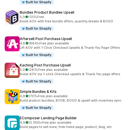
Built for Shopify
Bundlex Product Bundles Upsell
z 5 hvězd
5,0
(121)
•
Free
Celkový počet recenzí: 121
Boost AOV with free bundle offers, quantity breaks & BOGO
Built for Shopify
Aftersell Post Purchase Upsell
z 5 hvězd
4,8
(884)
•
Free plan available
Celkový počet recenzí: 884
Lift AOV with 1-Click Checkout Upsells & Thank You Page Offers
Built for Shopify
Kaching Post Purchase Upsell
z 5 hvězd
5,0
(287)
•
Free plan available
Celkový počet recenzí: 287
Boost AOV via 1-click Checkout upsells & Thank You page offers
Built for Shopify
Simple Bundles & Kits
z 5 hvězd
4,8
(737)
•
Free plan available
Celkový počet recenzí: 737
Build product bundles, BYOB, BOGO & upsell with inventory sync
Built for Shopify
EComposer Landing Page Builder
z 5 hvězd
4,9
(3 356)
•
Free plan available
Celkový počet recenzí: 3356
Build pages to sell more, from home page, product, blog, etc.