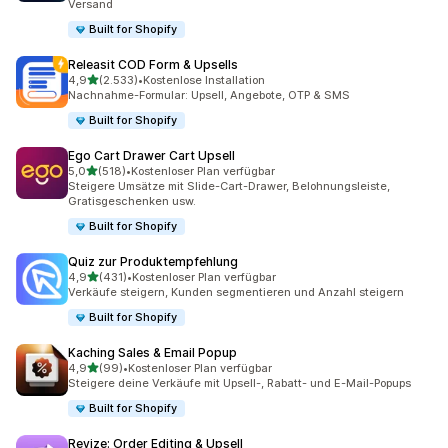
Versand
Built for Shopify
Releasit COD Form & Upsells
von 5 Sternen
4,9
(2.533)
•
Kostenlose Installation
2533 Rezensionen insgesamt
Nachnahme-Formular: Upsell, Angebote, OTP & SMS
Built for Shopify
Ego Cart Drawer Cart Upsell
von 5 Sternen
5,0
(518)
•
Kostenloser Plan verfügbar
518 Rezensionen insgesamt
Steigere Umsätze mit Slide-Cart-Drawer, Belohnungsleiste,
Gratisgeschenken usw.
Built for Shopify
Quiz zur Produktempfehlung
von 5 Sternen
4,9
(431)
•
Kostenloser Plan verfügbar
431 Rezensionen insgesamt
Verkäufe steigern, Kunden segmentieren und Anzahl steigern
Built for Shopify
Kaching Sales & Email Popup
von 5 Sternen
4,9
(99)
•
Kostenloser Plan verfügbar
99 Rezensionen insgesamt
Steigere deine Verkäufe mit Upsell-, Rabatt- und E-Mail-Popups
Built for Shopify
Revize: Order Editing & Upsell