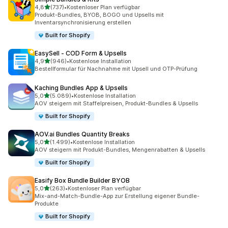
von 5 Sternen
4,8
(737)
•
Kostenloser Plan verfügbar
737 Rezensionen insgesamt
Produkt-Bundles, BYOB, BOGO und Upsells mit
Inventarsynchronisierung erstellen
Built for Shopify
EasySell ‑ COD Form & Upsells
von 5 Sternen
4,9
(946)
•
Kostenlose Installation
946 Rezensionen insgesamt
Bestellformular für Nachnahme mit Upsell und OTP-Prüfung
Kaching Bundles App & Upsells
von 5 Sternen
5,0
(5.089)
•
Kostenlose Installation
5089 Rezensionen insgesamt
AOV steigern mit Staffelpreisen, Produkt-Bundles & Upsells
Built for Shopify
AOV.ai Bundles Quantity Breaks
von 5 Sternen
5,0
(1.499)
•
Kostenlose Installation
1499 Rezensionen insgesamt
AOV steigern mit Produkt-Bundles, Mengenrabatten & Upsells
Built for Shopify
Easify Box Bundle Builder BYOB
von 5 Sternen
5,0
(263)
•
Kostenloser Plan verfügbar
263 Rezensionen insgesamt
Mix-and-Match-Bundle-App zur Erstellung eigener Bundle-
Produkte
Built for Shopify