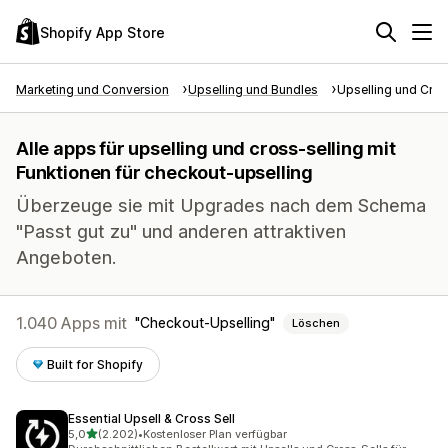
Shopify App Store
Marketing und Conversion
Upselling und Bundles
Upselling und Cros
Alle apps für upselling und cross-selling mit
Funktionen für checkout-upselling
Überzeuge sie mit Upgrades nach dem Schema
"Passt gut zu" und anderen attraktiven
Angeboten.
1.040 Apps mit
Checkout-Upselling
Löschen
Built for Shopify
Essential Upsell & Cross Sell
von 5 Sternen
5,0
(2.202)
•
Kostenloser Plan verfügbar
2202 Rezensionen insgesamt