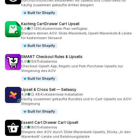
Durchschnittlichen Bestellwert mit Upsells und Cross-Sells für
häufig zusammen gekaufte Artikel steigern
Built for Shopify
Kaching CartDrawer Cart Upsell
von 5 Sternen
5,0
(1.129)
•
Kostenloser Plan verfügbar
1129 Rezensionen insgesamt
Steigere deinen AOV: Slide-Warenkorb, Upsell-Warenkorb & Leiste
für kostenlosen Versand
Built for Shopify
SMART Checkout Rules & Upsells
von 5 Sternen
5,0
(597)
•
Kostenlos
597 Rezensionen insgesamt
Checkout-Upsell-App, Regeln und Post-Purchase-Upsells zur
Steigerung des AOV
Built for Shopify
Upsell & Cross Sell — Selleasy
von 5 Sternen
4,9
(2.484)
•
Kostenlose Installation
2484 Rezensionen insgesamt
Häufig zusammen gekaufte Bundles und In-Cart-Upsells zur AOV-
Steigerung
Built for Shopify
Essent Cart Drawer Cart Upsell
von 5 Sternen
5,0
(801)
•
Kostenlos
801 Rezensionen insgesamt
Steigere den AOV durch Slide-Warenkorb-Upsells, Sticky-„In den
Warenkorb“-Leiste und Belohnungsleiste