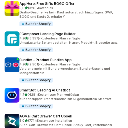
AppHero: Free Gifts BOGO Offer
von 5 Sternen
5,0
(326)
•
Kostenlos
326 Rezensionen insgesamt
Gratis-Geschenke beim Kauf automatisch hinzufügen: GWP,
BOGO und Kaufe X, erhalte Y
Built for Shopify
EComposer Landing Page Builder
von 5 Sternen
4,9
(3.357)
•
Kostenloser Plan verfügbar
3357 Rezensionen insgesamt
Umsatzstarke Seiten gestalten: Home-, Produkt-, Blogseite usw.
Built for Shopify
Bundler ‑ Product Bundles App
von 5 Sternen
4,9
(2.501)
•
Kostenloser Plan verfügbar
2501 Rezensionen insgesamt
Verdiene mehr mit Bundle-Angeboten, Bundle-Upsells und
Mengenstaffeln
Built for Shopify
SmartBot: Leading AI Chatbot
von 5 Sternen
4,7
(428)
•
Kostenloser Plan verfügbar
428 Rezensionen insgesamt
Kundensupport-Transformation mit KI-gesteuertem Smartbot
Built for Shopify
AOV.ai Cart Drawer Cart Upsell
von 5 Sternen
5,0
(774)
•
Kostenlose Installation
774 Rezensionen insgesamt
Slide-Cart-Drawer mit Cart-Upsell, Sticky-Cart, kostenlosem