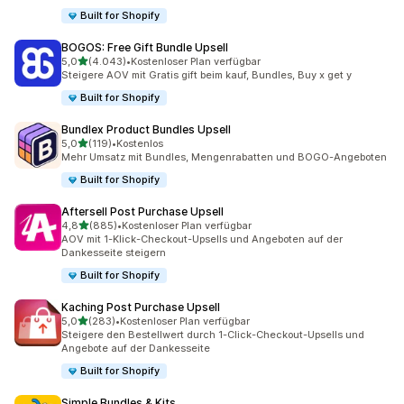
Built for Shopify
BOGOS: Free Gift Bundle Upsell
von 5 Sternen
5,0
(4.043)
•
Kostenloser Plan verfügbar
4043 Rezensionen insgesamt
Steigere AOV mit Gratis gift beim kauf, Bundles, Buy x get y
Built for Shopify
Bundlex Product Bundles Upsell
von 5 Sternen
5,0
(119)
•
Kostenlos
119 Rezensionen insgesamt
Mehr Umsatz mit Bundles, Mengenrabatten und BOGO-Angeboten
Built for Shopify
Aftersell Post Purchase Upsell
von 5 Sternen
4,8
(885)
•
Kostenloser Plan verfügbar
885 Rezensionen insgesamt
AOV mit 1-Klick-Checkout-Upsells und Angeboten auf der
Dankesseite steigern
Built for Shopify
Kaching Post Purchase Upsell
von 5 Sternen
5,0
(283)
•
Kostenloser Plan verfügbar
283 Rezensionen insgesamt
Steigere den Bestellwert durch 1-Click-Checkout-Upsells und
Angebote auf der Dankesseite
Built for Shopify
Simple Bundles & Kits