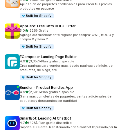
263 reseñas en total
Aplicación de paquetes combinables para crear tus propios
productos en paquete
Built for Shopify
AppHero: Free Gifts BOGO Offer
de 5 estrellas
5.0
(326)
•
Gratis
326 reseñas en total
Agrega automáticamente regalos por compra: GWP, BOGO y
compra X y lleva Y
Built for Shopify
EComposer Landing Page Builder
de 5 estrellas
4.9
(3,357)
•
Plan gratis disponible
3357 reseñas en total
Crea páginas para vender más, desde páginas de inicio, de
productos, de blogs, etc.
Built for Shopify
Bundler ‑ Product Bundles App
de 5 estrellas
4.9
(2,501)
•
Plan gratis disponible
2501 reseñas en total
Gana más con ofertas de paquetes, ventas adicionales de
paquetes y descuentos por cantidad
Built for Shopify
SmartBot: Leading AI Chatbot
de 5 estrellas
4.7
(428)
•
Plan gratis disponible
428 reseñas en total
Soporte al Cliente Transformado con Smartbot Impulsado por IA.