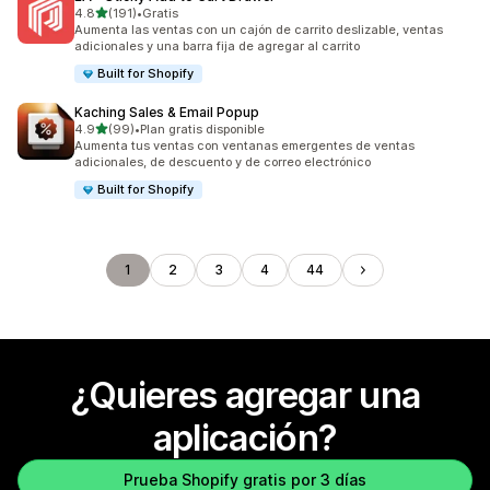
de 5 estrellas
4.8
(191)
•
Gratis
191 reseñas en total
Aumenta las ventas con un cajón de carrito deslizable, ventas
adicionales y una barra fija de agregar al carrito
Built for Shopify
Kaching Sales & Email Popup
de 5 estrellas
4.9
(99)
•
Plan gratis disponible
99 reseñas en total
Aumenta tus ventas con ventanas emergentes de ventas
adicionales, de descuento y de correo electrónico
Built for Shopify
1
2
3
4
44
¿Quieres agregar una
aplicación?
Prueba Shopify gratis por 3 días