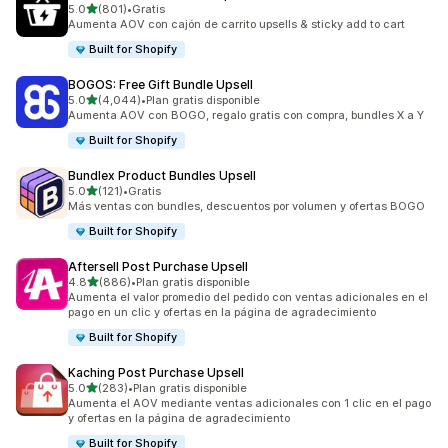
de 5 estrellas
5.0
(801)
•
Gratis
801 reseñas en total
Aumenta AOV con cajón de carrito upsells & sticky add to cart
Built for Shopify
BOGOS: Free Gift Bundle Upsell
de 5 estrellas
5.0
(4,044)
•
Plan gratis disponible
4044 reseñas en total
Aumenta AOV con BOGO, regalo gratis con compra, bundles X a Y
Built for Shopify
Bundlex Product Bundles Upsell
de 5 estrellas
5.0
(121)
•
Gratis
121 reseñas en total
Más ventas con bundles, descuentos por volumen y ofertas BOGO
Built for Shopify
Aftersell Post Purchase Upsell
de 5 estrellas
4.8
(886)
•
Plan gratis disponible
886 reseñas en total
Aumenta el valor promedio del pedido con ventas adicionales en el
pago en un clic y ofertas en la página de agradecimiento
Built for Shopify
Kaching Post Purchase Upsell
de 5 estrellas
5.0
(283)
•
Plan gratis disponible
283 reseñas en total
Aumenta el AOV mediante ventas adicionales con 1 clic en el pago
y ofertas en la página de agradecimiento
Built for Shopify