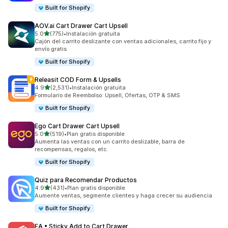
Built for Shopify
AOV.ai Cart Drawer Cart Upsell
de 5 estrellas
5.0
(775)
•
Instalación gratuita
775 reseñas en total
Cajón del carrito deslizante con ventas adicionales, carrito fijo y
envío gratis
Built for Shopify
Releasit COD Form & Upsells
de 5 estrellas
4.9
(2,531)
•
Instalación gratuita
2531 reseñas en total
Formulario de Reembolso: Upsell, Ofertas, OTP & SMS
Built for Shopify
Ego Cart Drawer Cart Upsell
de 5 estrellas
5.0
(519)
•
Plan gratis disponible
519 reseñas en total
Aumenta las ventas con un carrito deslizable, barra de
recompensas, regalos, etc.
Built for Shopify
Quiz para Recomendar Productos
de 5 estrellas
4.9
(431)
•
Plan gratis disponible
431 reseñas en total
Aumente ventas, segmente clientes y haga crecer su audiencia
Built for Shopify
EA • Sticky Add to Cart Drawer