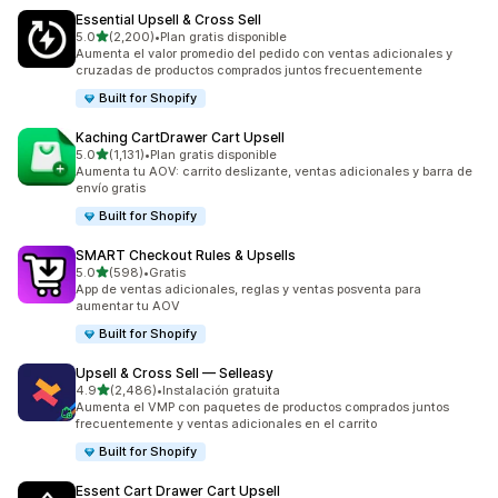
Essential Upsell & Cross Sell
de 5 estrellas
5.0
(2,200)
•
Plan gratis disponible
2200 reseñas en total
Aumenta el valor promedio del pedido con ventas adicionales y
cruzadas de productos comprados juntos frecuentemente
Built for Shopify
Kaching CartDrawer Cart Upsell
de 5 estrellas
5.0
(1,131)
•
Plan gratis disponible
1131 reseñas en total
Aumenta tu AOV: carrito deslizante, ventas adicionales y barra de
envío gratis
Built for Shopify
SMART Checkout Rules & Upsells
de 5 estrellas
5.0
(598)
•
Gratis
598 reseñas en total
App de ventas adicionales, reglas y ventas posventa para
aumentar tu AOV
Built for Shopify
Upsell & Cross Sell — Selleasy
de 5 estrellas
4.9
(2,486)
•
Instalación gratuita
2486 reseñas en total
Aumenta el VMP con paquetes de productos comprados juntos
frecuentemente y ventas adicionales en el carrito
Built for Shopify
Essent Cart Drawer Cart Upsell