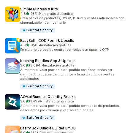
Simple Bundles & Kits
de 5 estrellas
4.8
(737)
•
Plan gratis disponible
737 reseñas en total
Crea packs de productos, BYOB, BOGO y ventas adicionales con
sincronización de inventario
Built for Shopify
EasySell ‑ COD Form & Upsells
de 5 estrellas
4.9
(950)
•
Instalación gratuita
950 reseñas en total
Formulario de pedido contra reembolso con upsell y OTP
Kaching Bundles App & Upsells
de 5 estrellas
5.0
(5,094)
•
Instalación gratuita
5094 reseñas en total
Aumenta el valor promedio del pedido con descuentos por
cantidad, paquetes de productos y la aplicación de ventas
adicionales
Built for Shopify
AOV.ai Bundles Quantity Breaks
de 5 estrellas
5.0
(1,499)
•
Instalación gratuita
1499 reseñas en total
Aumenta el valor promedio del pedido con packs de productos,
descuentos por volumen y ventas adicionales
Built for Shopify
Easify Box Bundle Builder BYOB
de 5 estrellas
5.0
(263)
•
Plan gratis disponible