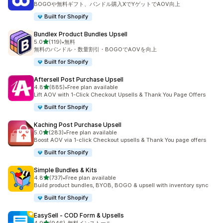
BOGOや無料ギフト、バンドル購入XでYゲットでAOV向上
Built for Shopify
Bundlex Product Bundles Upsell
5つ星中
5.0
(119)
•
無料
合計レビュー数：119件
無料のバンドル・数量割引・BOGOでAOVを向上
Built for Shopify
Aftersell Post Purchase Upsell
5つ星中
4.8
(885)
•
Free plan available
合計レビュー数：885件
Lift AOV with 1-Click Checkout Upsells & Thank You Page Offers
Built for Shopify
Kaching Post Purchase Upsell
5つ星中
5.0
(283)
•
Free plan available
合計レビュー数：283件
Boost AOV via 1-click Checkout upsells & Thank You page offers
Built for Shopify
Simple Bundles & Kits
5つ星中
4.8
(737)
•
Free plan available
合計レビュー数：737件
Build product bundles, BYOB, BOGO & upsell with inventory sync
Built for Shopify
EasySell ‑ COD Form & Upsells
5つ星中