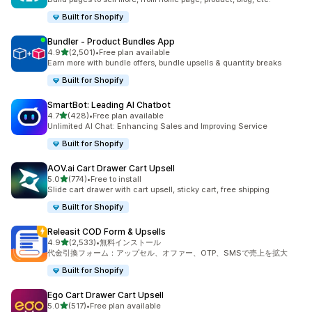
Built for Shopify
Bundler ‑ Product Bundles App
5つ星中
4.9
(2,501)
•
Free plan available
合計レビュー数：2501件
Earn more with bundle offers, bundle upsells & quantity breaks
Built for Shopify
SmartBot: Leading AI Chatbot
5つ星中
4.7
(428)
•
Free plan available
合計レビュー数：428件
Unlimited AI Chat: Enhancing Sales and Improving Service
Built for Shopify
AOV.ai Cart Drawer Cart Upsell
5つ星中
5.0
(774)
•
Free to install
合計レビュー数：774件
Slide cart drawer with cart upsell, sticky cart, free shipping
Built for Shopify
Releasit COD Form & Upsells
5つ星中
4.9
(2,533)
•
無料インストール
合計レビュー数：2533件
代金引換フォーム：アップセル、オファー、OTP、SMSで売上を拡大
Built for Shopify
Ego Cart Drawer Cart Upsell
5つ星中
5.0
(517)
•
Free plan available
合計レビュー数：517件