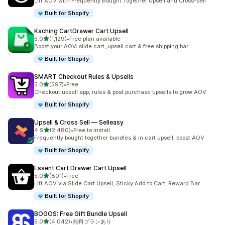
Lift AOV with Frequently Bought Together Upsell and Cross-sell
Built for Shopify
Kaching CartDrawer Cart Upsell
5つ星中
5.0
(1,129)
•
Free plan available
合計レビュー数：1129件
Boost your AOV: slide cart, upsell cart & free shipping bar
Built for Shopify
SMART Checkout Rules & Upsells
5つ星中
5.0
(597)
•
Free
合計レビュー数：597件
Checkout upsell app, rules & post purchase upsells to grow AOV
Built for Shopify
Upsell & Cross Sell — Selleasy
5つ星中
4.9
(2,480)
•
Free to install
合計レビュー数：2480件
Frequently bought together bundles & in cart upsell, boost AOV
Built for Shopify
Essent Cart Drawer Cart Upsell
5つ星中
5.0
(801)
•
Free
合計レビュー数：801件
Lift AOV via Slide Cart Upsell, Sticky Add to Cart, Reward Bar
Built for Shopify
BOGOS: Free Gift Bundle Upsell
5つ星中
5.0
(4,042)
•
無料プランあり
合計レビュー数：4042件