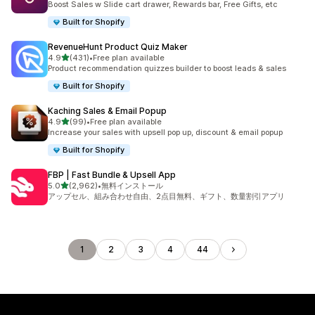
Boost Sales w Slide cart drawer, Rewards bar, Free Gifts, etc
Built for Shopify
RevenueHunt Product Quiz Maker
5つ星中
4.9
(431)
•
Free plan available
合計レビュー数：431件
Product recommendation quizzes builder to boost leads & sales
Built for Shopify
Kaching Sales & Email Popup
5つ星中
4.9
(99)
•
Free plan available
合計レビュー数：99件
Increase your sales with upsell pop up, discount & email popup
Built for Shopify
FBP | Fast Bundle & Upsell App
5つ星中
5.0
(2,962)
•
無料インストール
合計レビュー数：2962件
アップセル、組み合わせ自由、2点目無料、ギフト、数量割引アプリ
1
2
3
4
44