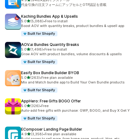
4.9
(946)
•
無料インストール
合計レビュー数：946件
代金引換の注文フォームにアップセルとOTP認証を搭載
Kaching Bundles App & Upsells
5つ星中
5.0
(5,088)
•
Free to install
合計レビュー数：5088件
Boost AOV with quantity breaks, product bundles & upsell app
Built for Shopify
AOV.ai Bundles Quantity Breaks
5つ星中
5.0
(1,498)
•
Free to install
合計レビュー数：1498件
Grow AOV with product bundles, volume discounts & upsells
Built for Shopify
Easify Box Bundle Builder BYOB
5つ星中
5.0
(263)
•
Free plan available
合計レビュー数：263件
Mix and Match bundle app to Build Your Own Bundle products
Built for Shopify
AppHero: Free Gifts BOGO Offer
5つ星中
5.0
(326)
•
Free
合計レビュー数：326件
Auto-add free gifts with purchase: GWP, BOGO, and Buy X Get Y
Built for Shopify
EComposer Landing Page Builder
5つ星中
4.9
(3,358)
•
Free plan available
合計レビュー数：3358件
Build pages to sell more, from home page, product, blog, etc.