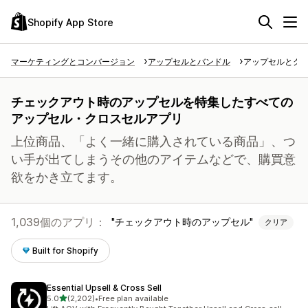
Shopify App Store
マーケティングとコンバージョン
アップセルとバンドル
アップセルとク
チェックアウト時のアップセルを特集したすべての
アップセル・クロスセルアプリ
上位商品、「よく一緒に購入されている商品」、つ
い手が出てしまうその他のアイテムなどで、購買意
欲をかき立てます。
1,039個のアプリ：
チェックアウト時のアップセル
クリア
Built for Shopify
Essential Upsell & Cross Sell
5つ星中
5.0
(2,202)
•
Free plan available
合計レビュー数：2202件