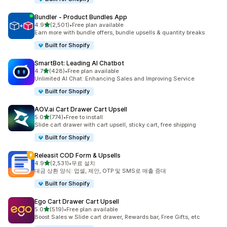
Bundler ‑ Product Bundles App
별 5개 중
4.9
(2,501)
•
Free plan available
총 리뷰 2501개
Earn more with bundle offers, bundle upsells & quantity breaks
Built for Shopify
SmartBot: Leading AI Chatbot
별 5개 중
4.7
(428)
•
Free plan available
총 리뷰 428개
Unlimited AI Chat: Enhancing Sales and Improving Service
Built for Shopify
AOV.ai Cart Drawer Cart Upsell
별 5개 중
5.0
(774)
•
Free to install
총 리뷰 774개
Slide cart drawer with cart upsell, sticky cart, free shipping
Built for Shopify
Releasit COD Form & Upsells
별 5개 중
4.9
(2,531)
•
무료 설치
총 리뷰 2531개
대금 상환 양식: 업셀, 제안, OTP 및 SMS로 매출 증대
Built for Shopify
Ego Cart Drawer Cart Upsell
별 5개 중
5.0
(519)
•
Free plan available
총 리뷰 519개
Boost Sales w Slide cart drawer, Rewards bar, Free Gifts, etc