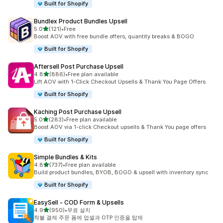
Built for Shopify
Bundlex Product Bundles Upsell
별 5개 중
5.0
(121)
•
Free
총 리뷰 121개
Boost AOV with free bundle offers, quantity breaks & BOGO
Built for Shopify
Aftersell Post Purchase Upsell
별 5개 중
4.8
(886)
•
Free plan available
총 리뷰 886개
Lift AOV with 1-Click Checkout Upsells & Thank You Page Offers
Built for Shopify
Kaching Post Purchase Upsell
별 5개 중
5.0
(283)
•
Free plan available
총 리뷰 283개
Boost AOV via 1-click Checkout upsells & Thank You page offers
Built for Shopify
Simple Bundles & Kits
별 5개 중
4.8
(737)
•
Free plan available
총 리뷰 737개
Build product bundles, BYOB, BOGO & upsell with inventory sync
Built for Shopify
EasySell ‑ COD Form & Upsells
별 5개 중
4.9
(950)
•
무료 설치
총 리뷰 950개
착불 결제 주문 폼에 업셀과 OTP 인증을 탑재