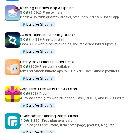
Kaching Bundles App & Upsells
별 5개 중
5.0
(5,092)
•
Free to install
총 리뷰 5092개
Boost AOV with quantity breaks, product bundles & upsell app
Built for Shopify
AOV.ai Bundles Quantity Breaks
별 5개 중
5.0
(1,499)
•
Free to install
총 리뷰 1499개
Grow AOV with product bundles, volume discounts & upsells
Built for Shopify
Easify Box Bundle Builder BYOB
별 5개 중
5.0
(263)
•
Free plan available
총 리뷰 263개
Mix and Match bundle app to Build Your Own Bundle products
Built for Shopify
AppHero: Free Gifts BOGO Offer
별 5개 중
5.0
(326)
•
Free
총 리뷰 326개
Auto-add free gifts with purchase: GWP, BOGO, and Buy X Get Y
Built for Shopify
EComposer Landing Page Builder
별 5개 중
4.9
(3,357)
•
Free plan available
총 리뷰 3357개
Build pages to sell more, from home page, product, blog, etc.
Built for Shopify