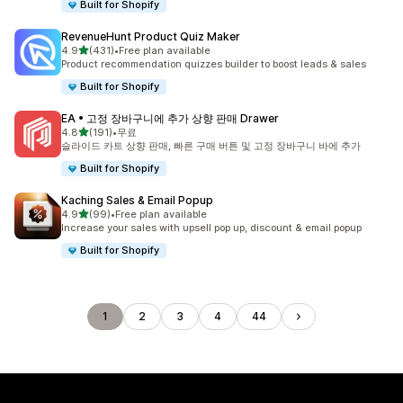
Built for Shopify
RevenueHunt Product Quiz Maker
별 5개 중
4.9
(431)
•
Free plan available
총 리뷰 431개
Product recommendation quizzes builder to boost leads & sales
Built for Shopify
EA • 고정 장바구니에 추가 상향 판매 Drawer
별 5개 중
4.8
(191)
•
무료
총 리뷰 191개
슬라이드 카트 상향 판매, 빠른 구매 버튼 및 고정 장바구니 바에 추가
Built for Shopify
Kaching Sales & Email Popup
별 5개 중
4.9
(99)
•
Free plan available
총 리뷰 99개
Increase your sales with upsell pop up, discount & email popup
Built for Shopify
1
2
3
4
44