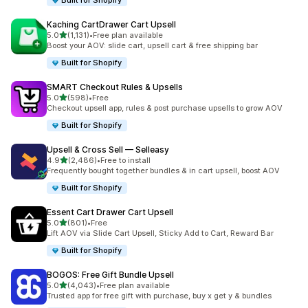
Built for Shopify
Kaching CartDrawer Cart Upsell
별 5개 중
5.0
(1,131)
•
Free plan available
총 리뷰 1131개
Boost your AOV: slide cart, upsell cart & free shipping bar
Built for Shopify
SMART Checkout Rules & Upsells
별 5개 중
5.0
(598)
•
Free
총 리뷰 598개
Checkout upsell app, rules & post purchase upsells to grow AOV
Built for Shopify
Upsell & Cross Sell — Selleasy
별 5개 중
4.9
(2,486)
•
Free to install
총 리뷰 2486개
Frequently bought together bundles & in cart upsell, boost AOV
Built for Shopify
Essent Cart Drawer Cart Upsell
별 5개 중
5.0
(801)
•
Free
총 리뷰 801개
Lift AOV via Slide Cart Upsell, Sticky Add to Cart, Reward Bar
Built for Shopify
BOGOS: Free Gift Bundle Upsell
별 5개 중
5.0
(4,043)
•
Free plan available
총 리뷰 4043개
Trusted app for free gift with purchase, buy x get y & bundles