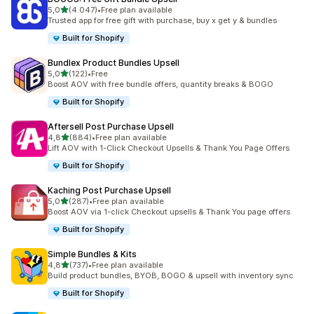
de 5 estrelas
5,0
(4.047)
•
Free plan available
4047 total de avaliações
Trusted app for free gift with purchase, buy x get y & bundles
Built for Shopify
Bundlex Product Bundles Upsell
de 5 estrelas
5,0
(122)
•
Free
122 total de avaliações
Boost AOV with free bundle offers, quantity breaks & BOGO
Built for Shopify
Aftersell Post Purchase Upsell
de 5 estrelas
4,8
(884)
•
Free plan available
884 total de avaliações
Lift AOV with 1-Click Checkout Upsells & Thank You Page Offers
Built for Shopify
Kaching Post Purchase Upsell
de 5 estrelas
5,0
(287)
•
Free plan available
287 total de avaliações
Boost AOV via 1-click Checkout upsells & Thank You page offers
Built for Shopify
Simple Bundles & Kits
de 5 estrelas
4,8
(737)
•
Free plan available
737 total de avaliações
Build product bundles, BYOB, BOGO & upsell with inventory sync
Built for Shopify