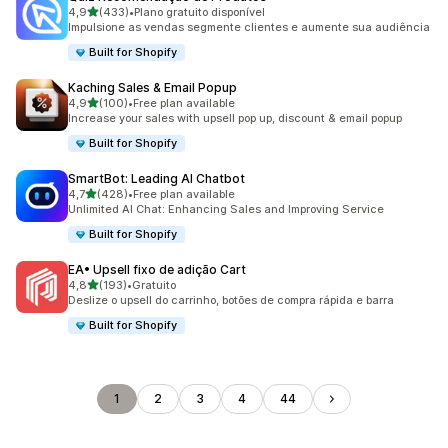
de 5 estrelas
4,9
(433)
•
Plano gratuito disponível
433 total de avaliações
Impulsione as vendas segmente clientes e aumente sua audiência
Built for Shopify
Kaching Sales & Email Popup
de 5 estrelas
4,9
(100)
•
Free plan available
100 total de avaliações
Increase your sales with upsell pop up, discount & email popup
Built for Shopify
SmartBot: Leading AI Chatbot
de 5 estrelas
4,7
(428)
•
Free plan available
428 total de avaliações
Unlimited AI Chat: Enhancing Sales and Improving Service
Built for Shopify
EA• Upsell fixo de adição Cart
de 5 estrelas
4,8
(193)
•
Gratuito
193 total de avaliações
Deslize o upsell do carrinho, botões de compra rápida e barra
Built for Shopify
1
2
3
4
44