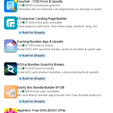
EasySell ‑ COD Form & Upsells
de 5 estrelas
4,9
(954)
•
Instalação gratuita
954 total de avaliações
Formulário de encomenda com pagamento na entrega e upsell
EComposer Landing Page Builder
de 5 estrelas
4,9
(3.356)
•
Free plan available
3356 total de avaliações
Build pages to sell more, from home page, product, blog, etc.
Built for Shopify
Kaching Bundles App & Upsells
de 5 estrelas
5,0
(5.114)
•
Free to install
5114 total de avaliações
Boost AOV with quantity breaks, product bundles & upsell app
Built for Shopify
AOV.ai Bundles Quantity Breaks
de 5 estrelas
5,0
(1.502)
•
Free to install
1502 total de avaliações
Grow AOV with product bundles, volume discounts & upsells
Built for Shopify
Easify Box Bundle Builder BYOB
de 5 estrelas
5,0
(263)
•
Free plan available
263 total de avaliações
Mix and Match bundle app to Build Your Own Bundle products
Built for Shopify
AppHero: Free Gifts BOGO Offer