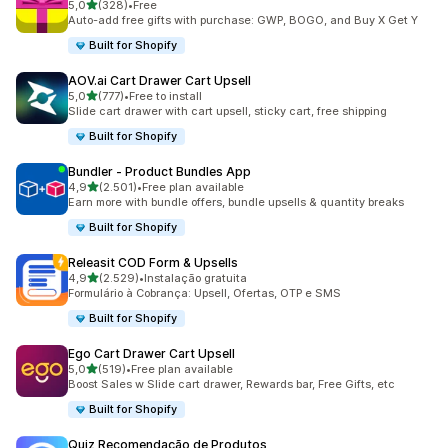
de 5 estrelas
5,0
(328)
•
Free
328 total de avaliações
Auto-add free gifts with purchase: GWP, BOGO, and Buy X Get Y
Built for Shopify
AOV.ai Cart Drawer Cart Upsell
de 5 estrelas
5,0
(777)
•
Free to install
777 total de avaliações
Slide cart drawer with cart upsell, sticky cart, free shipping
Built for Shopify
Bundler ‑ Product Bundles App
de 5 estrelas
4,9
(2.501)
•
Free plan available
2501 total de avaliações
Earn more with bundle offers, bundle upsells & quantity breaks
Built for Shopify
Releasit COD Form & Upsells
de 5 estrelas
4,9
(2.529)
•
Instalação gratuita
2529 total de avaliações
Formulário à Cobrança: Upsell, Ofertas, OTP e SMS
Built for Shopify
Ego Cart Drawer Cart Upsell
de 5 estrelas
5,0
(519)
•
Free plan available
519 total de avaliações
Boost Sales w Slide cart drawer, Rewards bar, Free Gifts, etc
Built for Shopify
Quiz Recomendação de Produtos