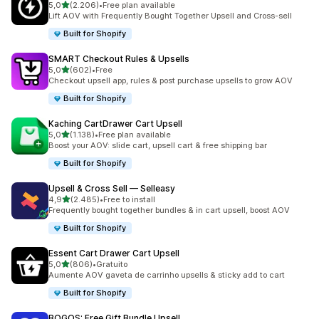
de 5 estrelas
5,0
(2.206)
•
Free plan available
2206 total de avaliações
Lift AOV with Frequently Bought Together Upsell and Cross-sell
Built for Shopify
SMART Checkout Rules & Upsells
de 5 estrelas
5,0
(602)
•
Free
602 total de avaliações
Checkout upsell app, rules & post purchase upsells to grow AOV
Built for Shopify
Kaching CartDrawer Cart Upsell
de 5 estrelas
5,0
(1.138)
•
Free plan available
1138 total de avaliações
Boost your AOV: slide cart, upsell cart & free shipping bar
Built for Shopify
Upsell & Cross Sell — Selleasy
de 5 estrelas
4,9
(2.485)
•
Free to install
2485 total de avaliações
Frequently bought together bundles & in cart upsell, boost AOV
Built for Shopify
Essent Cart Drawer Cart Upsell
de 5 estrelas
5,0
(806)
•
Gratuito
806 total de avaliações
Aumente AOV gaveta de carrinho upsells & sticky add to cart
Built for Shopify
BOGOS: Free Gift Bundle Upsell