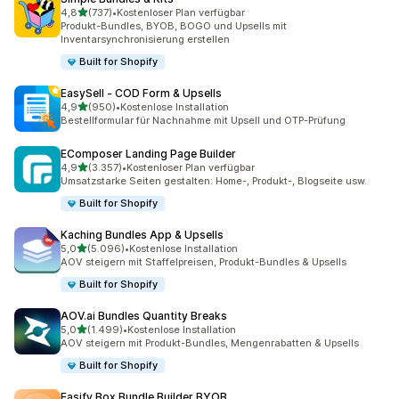
von 5 Sternen
4,8
(737)
•
Kostenloser Plan verfügbar
737 Rezensionen insgesamt
Produkt-Bundles, BYOB, BOGO und Upsells mit
Inventarsynchronisierung erstellen
Built for Shopify
EasySell ‑ COD Form & Upsells
von 5 Sternen
4,9
(950)
•
Kostenlose Installation
950 Rezensionen insgesamt
Bestellformular für Nachnahme mit Upsell und OTP-Prüfung
EComposer Landing Page Builder
von 5 Sternen
4,9
(3.357)
•
Kostenloser Plan verfügbar
3357 Rezensionen insgesamt
Umsatzstarke Seiten gestalten: Home-, Produkt-, Blogseite usw.
Built for Shopify
Kaching Bundles App & Upsells
von 5 Sternen
5,0
(5.096)
•
Kostenlose Installation
5096 Rezensionen insgesamt
AOV steigern mit Staffelpreisen, Produkt-Bundles & Upsells
Built for Shopify
AOV.ai Bundles Quantity Breaks
von 5 Sternen
5,0
(1.499)
•
Kostenlose Installation
1499 Rezensionen insgesamt
AOV steigern mit Produkt-Bundles, Mengenrabatten & Upsells
Built for Shopify
Easify Box Bundle Builder BYOB