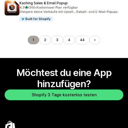
Kaching Sales & Email Popup
von 5 Sternen
4,9
(99)
•
Kostenloser Plan verfügbar
99 Rezensionen insgesamt
Steigere deine Verkäufe mit Upsell-, Rabatt- und E-Mail-Popups
Built for Shopify
1
2
3
4
44
Möchtest du eine App
hinzufügen?
Shopify 3 Tage kostenlos testen