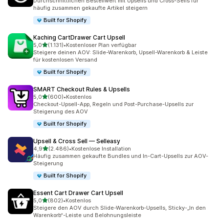
Durchschnittlichen Bestellwert mit Upsells und Cross-Sells für
häufig zusammen gekaufte Artikel steigern
Built for Shopify
Kaching CartDrawer Cart Upsell
von 5 Sternen
5,0
(1.131)
•
Kostenloser Plan verfügbar
1131 Rezensionen insgesamt
Steigere deinen AOV: Slide-Warenkorb, Upsell-Warenkorb & Leiste
für kostenlosen Versand
Built for Shopify
SMART Checkout Rules & Upsells
von 5 Sternen
5,0
(600)
•
Kostenlos
600 Rezensionen insgesamt
Checkout-Upsell-App, Regeln und Post-Purchase-Upsells zur
Steigerung des AOV
Built for Shopify
Upsell & Cross Sell — Selleasy
von 5 Sternen
4,9
(2.486)
•
Kostenlose Installation
2486 Rezensionen insgesamt
Häufig zusammen gekaufte Bundles und In-Cart-Upsells zur AOV-
Steigerung
Built for Shopify
Essent Cart Drawer Cart Upsell
von 5 Sternen
5,0
(802)
•
Kostenlos
802 Rezensionen insgesamt
Steigere den AOV durch Slide-Warenkorb-Upsells, Sticky-„In den
Warenkorb“-Leiste und Belohnungsleiste