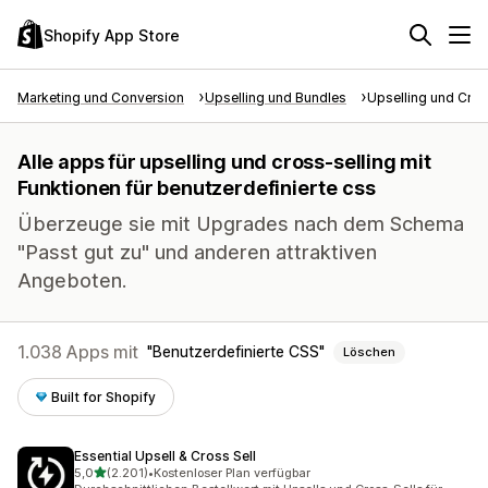
Shopify App Store
Marketing und Conversion
Upselling und Bundles
Upselling und Cros
Alle apps für upselling und cross-selling mit
Funktionen für benutzerdefinierte css
Überzeuge sie mit Upgrades nach dem Schema
"Passt gut zu" und anderen attraktiven
Angeboten.
1.038 Apps mit
Benutzerdefinierte CSS
Löschen
Built for Shopify
Essential Upsell & Cross Sell
von 5 Sternen
5,0
(2.201)
•
Kostenloser Plan verfügbar
2201 Rezensionen insgesamt