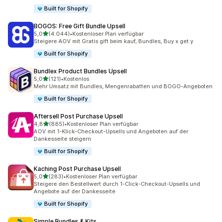
Built for Shopify
BOGOS: Free Gift Bundle Upsell
von 5 Sternen
5,0
(4.044)
•
Kostenloser Plan verfügbar
4044 Rezensionen insgesamt
Steigere AOV mit Gratis gift beim kauf, Bundles, Buy x get y
Built for Shopify
Bundlex Product Bundles Upsell
von 5 Sternen
5,0
(121)
•
Kostenlos
121 Rezensionen insgesamt
Mehr Umsatz mit Bundles, Mengenrabatten und BOGO-Angeboten
Built for Shopify
Aftersell Post Purchase Upsell
von 5 Sternen
4,8
(885)
•
Kostenloser Plan verfügbar
885 Rezensionen insgesamt
AOV mit 1-Klick-Checkout-Upsells und Angeboten auf der
Dankesseite steigern
Built for Shopify
Kaching Post Purchase Upsell
von 5 Sternen
5,0
(283)
•
Kostenloser Plan verfügbar
283 Rezensionen insgesamt
Steigere den Bestellwert durch 1-Click-Checkout-Upsells und
Angebote auf der Dankesseite
Built for Shopify
Simple Bundles & Kits