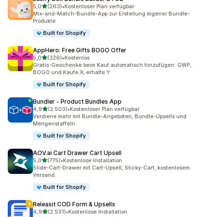
von 5 Sternen
5,0
(263)
•
Kostenloser Plan verfügbar
263 Rezensionen insgesamt
Mix-and-Match-Bundle-App zur Erstellung eigener Bundle-
Produkte
Built for Shopify
AppHero: Free Gifts BOGO Offer
von 5 Sternen
5,0
(326)
•
Kostenlos
326 Rezensionen insgesamt
Gratis-Geschenke beim Kauf automatisch hinzufügen: GWP,
BOGO und Kaufe X, erhalte Y
Built for Shopify
Bundler ‑ Product Bundles App
von 5 Sternen
4,9
(2.503)
•
Kostenloser Plan verfügbar
2503 Rezensionen insgesamt
Verdiene mehr mit Bundle-Angeboten, Bundle-Upsells und
Mengenstaffeln
Built for Shopify
AOV.ai Cart Drawer Cart Upsell
von 5 Sternen
5,0
(775)
•
Kostenlose Installation
775 Rezensionen insgesamt
Slide-Cart-Drawer mit Cart-Upsell, Sticky-Cart, kostenlosem
Versand
Built for Shopify
Releasit COD Form & Upsells
von 5 Sternen
4,9
(2.531)
•
Kostenlose Installation
2531 Rezensionen insgesamt