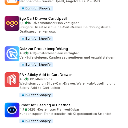
Nachnahme-Formular: Upsell, Angebote, OTP & SMS
Built for Shopify
Ego Cart Drawer Cart Upsell
von 5 Sternen
5,0
(519)
•
Kostenloser Plan verfügbar
519 Rezensionen insgesamt
Steigere Umsätze mit Slide-Cart-Drawer, Belohnungsleiste,
Gratisgeschenken usw.
Built for Shopify
Quiz zur Produktempfehlung
von 5 Sternen
4,9
(431)
•
Kostenloser Plan verfügbar
431 Rezensionen insgesamt
Verkäufe steigern, Kunden segmentieren und Anzahl steigern
Built for Shopify
EA • Sticky Add to Cart Drawer
von 5 Sternen
4,8
(191)
•
Kostenlos
191 Rezensionen insgesamt
Wachstum durch Slide-Cart-Drawer, Warenkorb-Upselling und
Sticky-Add-to-Cart-Leiste
Built for Shopify
SmartBot: Leading AI Chatbot
von 5 Sternen
4,7
(428)
•
Kostenloser Plan verfügbar
428 Rezensionen insgesamt
Kundensupport-Transformation mit KI-gesteuertem Smartbot
Built for Shopify