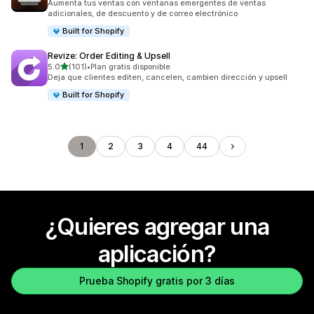
Aumenta tus ventas con ventanas emergentes de ventas
adicionales, de descuento y de correo electrónico
Built for Shopify
Revize: Order Editing & Upsell
de 5 estrellas
5.0
(101)
•
Plan gratis disponible
101 reseñas en total
Deja que clientes editen, cancelen, cambien dirección y upsell
Built for Shopify
1
2
3
4
44
¿Quieres agregar una
aplicación?
Prueba Shopify gratis por 3 días