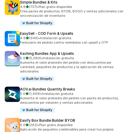
Simple Bundles & Kits
de 5 estrellas
4.8
(737)
•
Plan gratis disponible
737 reseñas en total
Crea packs de productos, BYOB, BOGO y ventas adicionales con
sincronización de inventario
Built for Shopify
EasySell ‑ COD Form & Upsells
de 5 estrellas
4.9
(946)
•
Instalación gratuita
946 reseñas en total
Formulario de pedido contra reembolso con upsell y OTP
Kaching Bundles App & Upsells
de 5 estrellas
5.0
(5,089)
•
Instalación gratuita
5089 reseñas en total
Aumenta el valor promedio del pedido con descuentos por
cantidad, paquetes de productos y la aplicación de ventas
adicionales
Built for Shopify
AOV.ai Bundles Quantity Breaks
de 5 estrellas
5.0
(1,499)
•
Instalación gratuita
1499 reseñas en total
Aumenta el valor promedio del pedido con packs de productos,
descuentos por volumen y ventas adicionales
Built for Shopify
Easify Box Bundle Builder BYOB
de 5 estrellas
5.0
(263)
•
Plan gratis disponible
263 reseñas en total
Aplicación de paquetes combinables para crear tus propios