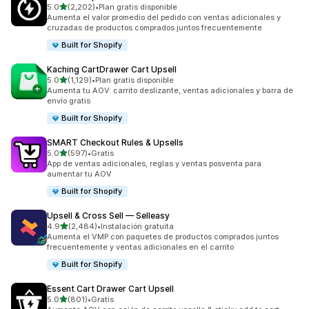
de 5 estrellas
5.0
(2,202)
•
Plan gratis disponible
2202 reseñas en total
Aumenta el valor promedio del pedido con ventas adicionales y
cruzadas de productos comprados juntos frecuentemente
Built for Shopify
Kaching CartDrawer Cart Upsell
de 5 estrellas
5.0
(1,129)
•
Plan gratis disponible
1129 reseñas en total
Aumenta tu AOV: carrito deslizante, ventas adicionales y barra de
envío gratis
Built for Shopify
SMART Checkout Rules & Upsells
de 5 estrellas
5.0
(597)
•
Gratis
597 reseñas en total
App de ventas adicionales, reglas y ventas posventa para
aumentar tu AOV
Built for Shopify
Upsell & Cross Sell — Selleasy
de 5 estrellas
4.9
(2,484)
•
Instalación gratuita
2484 reseñas en total
Aumenta el VMP con paquetes de productos comprados juntos
frecuentemente y ventas adicionales en el carrito
Built for Shopify
Essent Cart Drawer Cart Upsell
de 5 estrellas
5.0
(801)
•
Gratis
801 reseñas en total