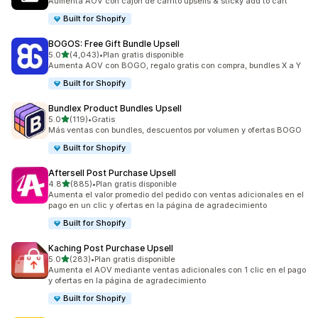
Aumenta AOV con cajón de carrito upsells & sticky add to cart
Built for Shopify
BOGOS: Free Gift Bundle Upsell
de 5 estrellas
5.0
(4,043)
•
Plan gratis disponible
4043 reseñas en total
Aumenta AOV con BOGO, regalo gratis con compra, bundles X a Y
Built for Shopify
Bundlex Product Bundles Upsell
de 5 estrellas
5.0
(119)
•
Gratis
119 reseñas en total
Más ventas con bundles, descuentos por volumen y ofertas BOGO
Built for Shopify
Aftersell Post Purchase Upsell
de 5 estrellas
4.8
(885)
•
Plan gratis disponible
885 reseñas en total
Aumenta el valor promedio del pedido con ventas adicionales en el
pago en un clic y ofertas en la página de agradecimiento
Built for Shopify
Kaching Post Purchase Upsell
de 5 estrellas
5.0
(283)
•
Plan gratis disponible
283 reseñas en total
Aumenta el AOV mediante ventas adicionales con 1 clic en el pago
y ofertas en la página de agradecimiento
Built for Shopify