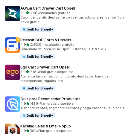
AOV.ai Cart Drawer Cart Upsell
de 5 estrellas
5.0
(774)
•
Instalación gratuita
774 reseñas en total
Cajón del carrito deslizante con ventas adicionales, carrito fijo y
envío gratis
Built for Shopify
Releasit COD Form & Upsells
de 5 estrellas
4.9
(2,533)
•
Instalación gratuita
2533 reseñas en total
Formulario de Reembolso: Upsell, Ofertas, OTP & SMS
Built for Shopify
Ego Cart Drawer Cart Upsell
de 5 estrellas
5.0
(518)
•
Plan gratis disponible
518 reseñas en total
Aumenta las ventas con un carrito deslizable, barra de
recompensas, regalos, etc.
Built for Shopify
Quiz para Recomendar Productos
de 5 estrellas
4.9
(431)
•
Plan gratis disponible
431 reseñas en total
Aumente ventas, segmente clientes y haga crecer su audiencia
Built for Shopify
Kaching Sales & Email Popup
de 5 estrellas
4.9
(99)
•
Plan gratis disponible
99 reseñas en total