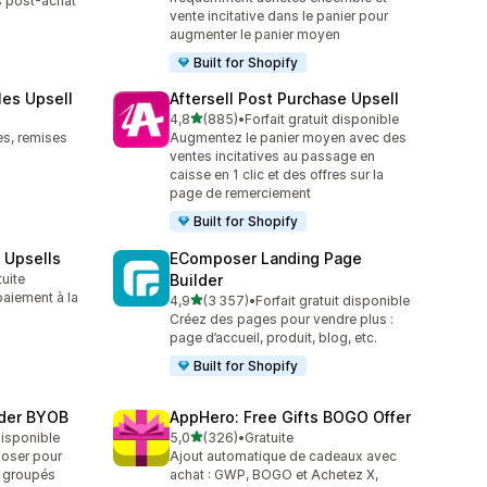
es post-achat
vente incitative dans le panier pour
augmenter le panier moyen
Built for Shopify
les Upsell
Aftersell Post Purchase Upsell
étoile(s) sur 5
4,8
(885)
•
Forfait gratuit disponible
885 avis au total
es, remises
Augmentez le panier moyen avec des
ventes incitatives au passage en
caisse en 1 clic et des offres sur la
page de remerciement
Built for Shopify
 Upsells
EComposer Landing Page
tuite
Builder
aiement à la
étoile(s) sur 5
4,9
(3 357)
•
Forfait gratuit disponible
3357 avis au total
Créez des pages pour vendre plus :
page d’accueil, produit, blog, etc.
Built for Shopify
lder BYOB
AppHero: Free Gifts BOGO Offer
étoile(s) sur 5
 disponible
5,0
(326)
•
Gratuite
326 avis au total
poser pour
Ajout automatique de cadeaux avec
s groupés
achat : GWP, BOGO et Achetez X,