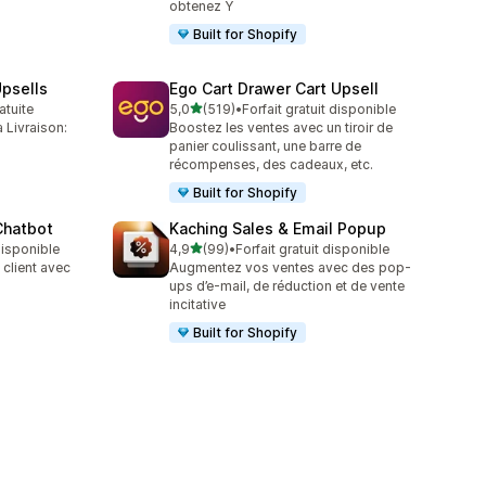
obtenez Y
Built for Shopify
psells
Ego Cart Drawer Cart Upsell
étoile(s) sur 5
atuite
5,0
(519)
•
Forfait gratuit disponible
519 avis au total
 Livraison:
Boostez les ventes avec un tiroir de
panier coulissant, une barre de
récompenses, des cadeaux, etc.
Built for Shopify
Chatbot
Kaching Sales & Email Popup
étoile(s) sur 5
 disponible
4,9
(99)
•
Forfait gratuit disponible
99 avis au total
client avec
Augmentez vos ventes avec des pop-
ups d’e-mail, de réduction et de vente
incitative
Built for Shopify