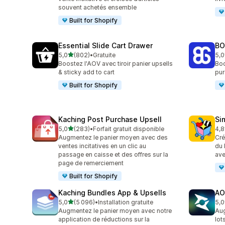
souvent achetés ensemble
Built for Shopify
Essential Slide Cart Drawer
BO
étoile(s) sur 5
5,0
(802)
•
Gratuite
5,0
802 avis au total
404
Boostez l'AOV avec tiroir panier upsells
Boo
& sticky add to cart
pur
Built for Shopify
Kaching Post Purchase Upsell
Si
étoile(s) sur 5
5,0
(283)
•
Forfait gratuit disponible
4,8
283 avis au total
737
Augmentez le panier moyen avec des
Cré
ventes incitatives en un clic au
du 
passage en caisse et des offres sur la
ave
page de remerciement
Built for Shopify
Kaching Bundles App & Upsells
AO
étoile(s) sur 5
5,0
(5 096)
•
Installation gratuite
5,0
5096 avis au total
149
Augmentez le panier moyen avec notre
Aug
application de réductions sur la
lot