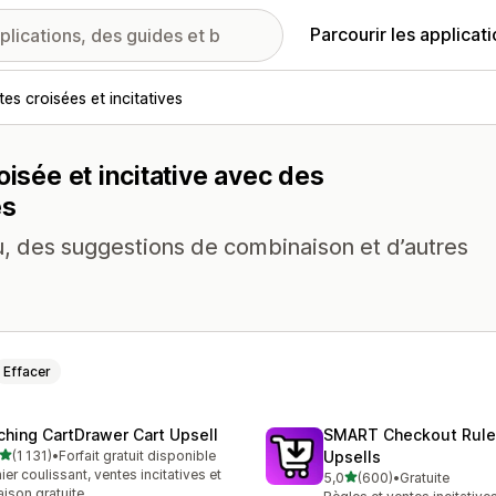
Parcourir les applicat
es croisées et incitatives
oisée et incitative avec des
es
au, des suggestions de combinaison et d’autres
Effacer
ching CartDrawer Cart Upsell
SMART Checkout Rule
étoile(s) sur 5
(1 131)
•
Forfait gratuit disponible
Upsells
1 avis au total
ier coulissant, ventes incitatives et
étoile(s) sur 5
5,0
(600)
•
Gratuite
600 avis au total
raison gratuite