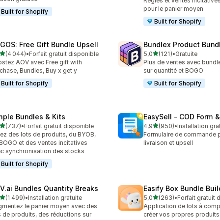
Règles et ventes incitativ
pour le panier moyen
Built for Shopify
Built for Shopify
GOS: Free Gift Bundle Upsell
Bundlex Product Bund
étoile(s) sur 5
étoile(s) sur 5
(4 044)
•
Forfait gratuit disponible
5,0
(121)
•
Gratuite
4 avis au total
121 avis au total
stez AOV avec Free gift with
Plus de ventes avec bundl
chase, Bundles, Buy x get y
sur quantité et BOGO
Built for Shopify
Built for Shopify
mple Bundles & Kits
EasySell ‑ COD Form &
étoile(s) sur 5
étoile(s) sur 5
(737)
•
Forfait gratuit disponible
4,9
(950)
•
Installation gra
 avis au total
950 avis au total
ez des lots de produits, du BYOB,
Formulaire de commande p
BOGO et des ventes incitatives
livraison et upsell
c synchronisation des stocks
Built for Shopify
V.ai Bundles Quantity Breaks
Easify Box Bundle Bui
étoile(s) sur 5
étoile(s) sur 5
(1 499)
•
Installation gratuite
5,0
(263)
•
Forfait gratuit
9 avis au total
263 avis au total
mentez le panier moyen avec des
Application de lots à com
s de produits, des réductions sur
créer vos propres produit