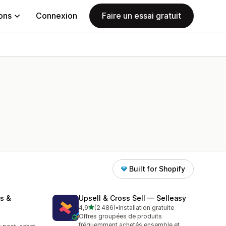
ions
Connexion
Faire un essai gratuit
Built for Shopify
s &
Upsell & Cross Sell — Selleasy
étoile(s) sur 5
4,9
(2 486)
•
Installation gratuite
2486 avis au total
Offres groupées de produits
fréquemment achetés ensemble et