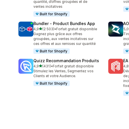
quantité, d’offres groupées et de
vol
ventes incitatives
Built for Shopify
Bundler ‑ Product Bundles App
AO
étoile(s) sur 5
4,9
(2 503)
•
Forfait gratuit disponible
5,0
2503 avis au total
775
Gagnez plus grâce aux offres
Tir
groupées, aux ventes incitatives sur
inc
ces offres et aux remises sur quantité
gra
Built for Shopify
Quizz Recommandation Produits
EA
étoile(s) sur 5
4,9
(431)
•
Forfait gratuit disponible
4,8
431 avis au total
191
Stimulez les Ventes, Segmentez vos
Dév
Clients et votre Audience.
de 
inc
Built for Shopify
fix