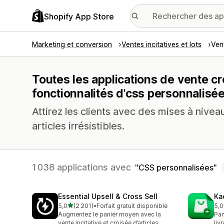
Shopify App Store
Marketing et conversion
Ventes incitatives et lots
Vent
Toutes les applications de vente cr
fonctionnalités d'css personnalisé
Attirez les clients avec des mises à nive
articles irrésistibles.
1 038 applications avec
CSS personnalisées
Essential Upsell & Cross Sell
Ka
étoile(s) sur 5
5,0
(2 201)
•
Forfait gratuit disponible
5,0
2201 avis au total
113
Augmentez le panier moyen avec la
Pan
vente incitative et croisée d’articles
liv