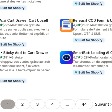
ume et des ventes incitatives
Built for Shopify
Built for Shopify
V.ai Cart Drawer Cart Upsell
Releasit COD Form & U
étoile(s) sur 5
étoile(s) sur 5
(775)
•
Installation gratuite
4,9
(2 531)
•
Installation gr
 avis au total
2531 avis au total
oir de panier coulissant avec vente
Formulaire de Paiement à la
itative, panier flottant et expédition
Upsell, OTP & SMS
tuite
Built for Shopify
Built for Shopify
 • Sticky Add to Cart Drawer
SmartBot: Leading AI 
étoile(s) sur 5
étoile(s) sur 5
(191)
•
Gratuite
4,7
(428)
•
Forfait gratuit
 avis au total
428 avis au total
eloppez vos ventes grâce au tiroir
Transformation du support 
panier coulissant, à la vente
le Smartbot alimenté par
itative et à la barre d’ajout au panier
Built for Shopify
e
Built for Shopify
Suivant
1
2
3
4
…
44