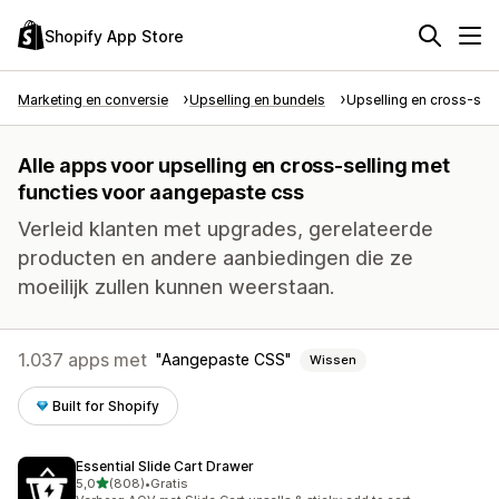
Shopify App Store
Marketing en conversie
Upselling en bundels
Upselling en cross-sell
Alle apps voor upselling en cross-selling met
functies voor aangepaste css
Verleid klanten met upgrades, gerelateerde
producten en andere aanbiedingen die ze
moeilijk zullen kunnen weerstaan.
1.037 apps met
Aangepaste CSS
Wissen
Built for Shopify
Essential Slide Cart Drawer
van 5 sterren
5,0
(808)
•
Gratis
808 recensies in totaal