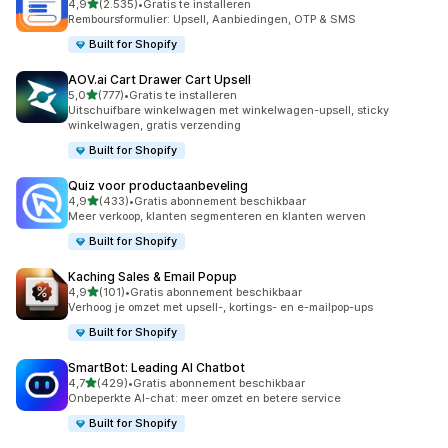
van 5 sterren
4,9
(2.535)
•
Gratis te installeren
2535 recensies in totaal
Remboursformulier: Upsell, Aanbiedingen, OTP & SMS
Built for Shopify
AOV.ai Cart Drawer Cart Upsell
van 5 sterren
5,0
(777)
•
Gratis te installeren
777 recensies in totaal
Uitschuifbare winkelwagen met winkelwagen-upsell, sticky
winkelwagen, gratis verzending
Built for Shopify
Quiz voor productaanbeveling
van 5 sterren
4,9
(433)
•
Gratis abonnement beschikbaar
433 recensies in totaal
Meer verkoop, klanten segmenteren en klanten werven
Built for Shopify
Kaching Sales & Email Popup
van 5 sterren
4,9
(101)
•
Gratis abonnement beschikbaar
101 recensies in totaal
Verhoog je omzet met upsell-, kortings- en e-mailpop-ups
Built for Shopify
SmartBot: Leading AI Chatbot
van 5 sterren
4,7
(429)
•
Gratis abonnement beschikbaar
429 recensies in totaal
Onbeperkte AI-chat: meer omzet en betere service
Built for Shopify