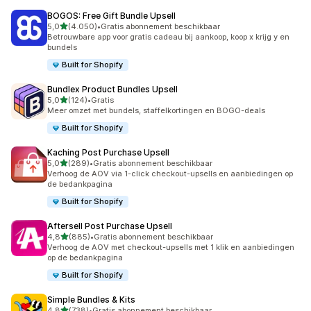
BOGOS: Free Gift Bundle Upsell
van 5 sterren
5,0
(4.050)
•
Gratis abonnement beschikbaar
4050 recensies in totaal
Betrouwbare app voor gratis cadeau bij aankoop, koop x krijg y en
bundels
Built for Shopify
Bundlex Product Bundles Upsell
van 5 sterren
5,0
(124)
•
Gratis
124 recensies in totaal
Meer omzet met bundels, staffelkortingen en BOGO-deals
Built for Shopify
Kaching Post Purchase Upsell
van 5 sterren
5,0
(289)
•
Gratis abonnement beschikbaar
289 recensies in totaal
Verhoog de AOV via 1-click checkout-upsells en aanbiedingen op
de bedankpagina
Built for Shopify
Aftersell Post Purchase Upsell
van 5 sterren
4,8
(885)
•
Gratis abonnement beschikbaar
885 recensies in totaal
Verhoog de AOV met checkout-upsells met 1 klik en aanbiedingen
op de bedankpagina
Built for Shopify
Simple Bundles & Kits
van 5 sterren
4,8
(738)
•
Gratis abonnement beschikbaar