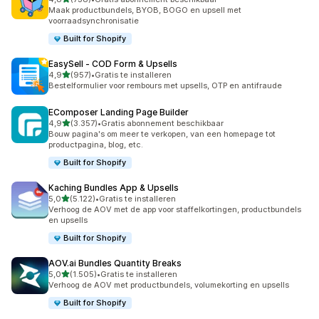
738 recensies in totaal
Maak productbundels, BYOB, BOGO en upsell met
voorraadsynchronisatie
Built for Shopify
EasySell ‑ COD Form & Upsells
van 5 sterren
4,9
(957)
•
Gratis te installeren
957 recensies in totaal
Bestelformulier voor rembours met upsells, OTP en antifraude
EComposer Landing Page Builder
van 5 sterren
4,9
(3.357)
•
Gratis abonnement beschikbaar
3357 recensies in totaal
Bouw pagina's om meer te verkopen, van een homepage tot
productpagina, blog, etc.
Built for Shopify
Kaching Bundles App & Upsells
van 5 sterren
5,0
(5.122)
•
Gratis te installeren
5122 recensies in totaal
Verhoog de AOV met de app voor staffelkortingen, productbundels
en upsells
Built for Shopify
AOV.ai Bundles Quantity Breaks
van 5 sterren
5,0
(1.505)
•
Gratis te installeren
1505 recensies in totaal
Verhoog de AOV met productbundels, volumekorting en upsells
Built for Shopify