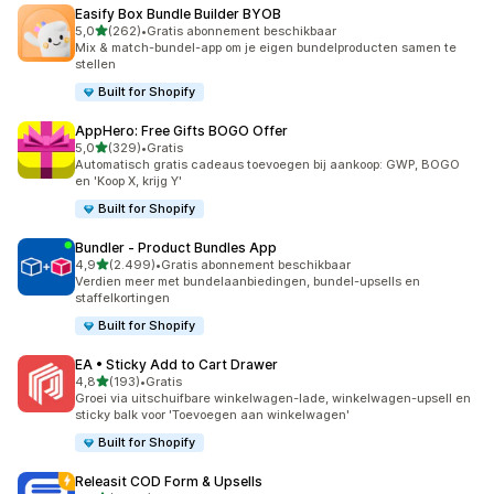
Easify Box Bundle Builder BYOB
van 5 sterren
5,0
(262)
•
Gratis abonnement beschikbaar
262 recensies in totaal
Mix & match-bundel-app om je eigen bundelproducten samen te
stellen
Built for Shopify
AppHero: Free Gifts BOGO Offer
van 5 sterren
5,0
(329)
•
Gratis
329 recensies in totaal
Automatisch gratis cadeaus toevoegen bij aankoop: GWP, BOGO
en 'Koop X, krijg Y'
Built for Shopify
Bundler ‑ Product Bundles App
van 5 sterren
4,9
(2.499)
•
Gratis abonnement beschikbaar
2499 recensies in totaal
Verdien meer met bundelaanbiedingen, bundel-upsells en
staffelkortingen
Built for Shopify
EA • Sticky Add to Cart Drawer
van 5 sterren
4,8
(193)
•
Gratis
193 recensies in totaal
Groei via uitschuifbare winkelwagen-lade, winkelwagen-upsell en
sticky balk voor 'Toevoegen aan winkelwagen'
Built for Shopify
Releasit COD Form & Upsells