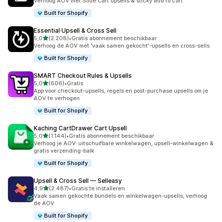
Verhoog AOV met Slide Cart upsells & sticky add to cart
Built for Shopify
Essential Upsell & Cross Sell
van 5 sterren
5,0
(2.208)
•
Gratis abonnement beschikbaar
2208 recensies in totaal
Verhoog de AOV met 'vaak samen gekocht'-upsells en cross-sells
Built for Shopify
SMART Checkout Rules & Upsells
van 5 sterren
5,0
(606)
•
Gratis
606 recensies in totaal
App voor checkout-upsells, regels en post-purchase upsells om je
AOV te verhogen
Built for Shopify
Kaching CartDrawer Cart Upsell
van 5 sterren
5,0
(1.144)
•
Gratis abonnement beschikbaar
1144 recensies in totaal
Verhoog je AOV: uitschuifbare winkelwagen, upsell-winkelwagen &
gratis verzending-balk
Built for Shopify
Upsell & Cross Sell — Selleasy
van 5 sterren
4,9
(2.487)
•
Gratis te installeren
2487 recensies in totaal
Vaak samen gekochte bundels en winkelwagen-upsells, verhoog
de AOV
Built for Shopify