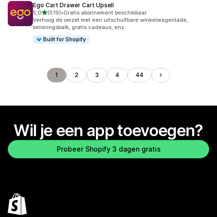
Ego Cart Drawer Cart Upsell
van 5 sterren
5,0
(519)
•
Gratis abonnement beschikbaar
519 recensies in totaal
Verhoog de omzet met een uitschuifbare winkelwagenlade,
beloningsbalk, gratis cadeaus, enz.
Built for Shopify
1
2
3
4
44
Wil je een app toevoegen?
Probeer Shopify 3 dagen gratis