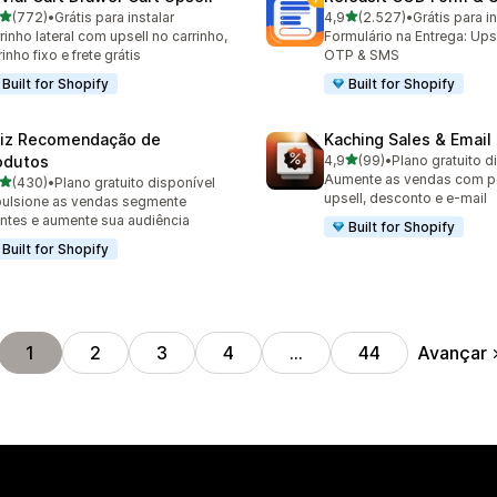
de 5 estrelas
de 5 estrelas
(772)
•
Grátis para instalar
4,9
(2.527)
•
Grátis para in
 avaliações ao todo
2527 avaliações ao todo
rinho lateral com upsell no carrinho,
Formulário na Entrega: Upse
rinho fixo e frete grátis
OTP & SMS
Built for Shopify
Built for Shopify
iz Recomendação de
Kaching Sales & Email
de 5 estrelas
odutos
4,9
(99)
•
Plano gratuito d
99 avaliações ao todo
Aumente as vendas com p
de 5 estrelas
(430)
•
Plano gratuito disponível
 avaliações ao todo
upsell, desconto e e-mail
ulsione as vendas segmente
entes e aumente sua audiência
Built for Shopify
Built for Shopify
Avançar
1
2
3
4
…
44