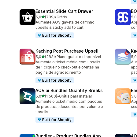
Essential Slide Cart Drawer
BO
de 5 estrelas
5,0
(789)
•
Grátis
5,0
789 avaliações ao todo
403
Aumente AOV gaveta de carrinho
App
upsells & sticky add to cart
com
Built for Shopify
Kaching Post Purchase Upsell
Ka
de 5 estrelas
5,0
(283)
•
Plano gratuito disponível
5,0
283 avaliações ao todo
507
Aumente o ticket médio com upsells
Aum
de 1 clique no checkout e ofertas na
app
página de agradecimento
pac
Built for Shopify
AOV.ai Bundles Quantity Breaks
Ea
de 5 estrelas
5,0
(1.500)
•
Grátis para instalar
5,0
1500 avaliações ao todo
263
Aumente o ticket médio com pacotes
App
de produtos, descontos por volume e
seu
upsells
Built for Shopify
Bundler ‑ Product Bundles App
AO