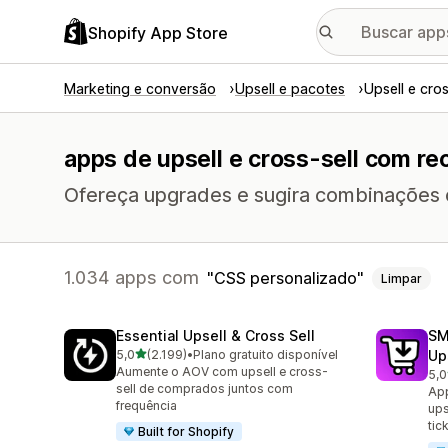
Shopify App Store
Marketing e conversão
Upsell e pacotes
Upsell e cros
apps de upsell e cross-sell com re
Ofereça upgrades e sugira combinações ou 
1.034 apps com
CSS personalizado
Limpar
Essential Upsell & Cross Sell
SM
de 5 estrelas
5,0
(2.199)
•
Plano gratuito disponível
Up
2199 avaliações ao todo
Aumente o AOV com upsell e cross-
5,0
592
sell de comprados juntos com
App
frequência
ups
tic
Built for Shopify