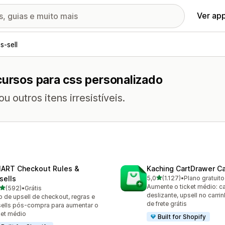
Ver ap
s-sell
cursos para css personalizado
outros itens irresistíveis.
ART Checkout Rules &
Kaching CartDrawer Ca
de 5 estrelas
sells
5,0
(1.127)
•
Plano gratuito
1127 avaliações ao todo
Aumente o ticket médio: ca
de 5 estrelas
(592)
•
Grátis
 avaliações ao todo
deslizante, upsell no carri
 de upsell de checkout, regras e
de frete grátis
ells pós-compra para aumentar o
ket médio
Built for Shopify