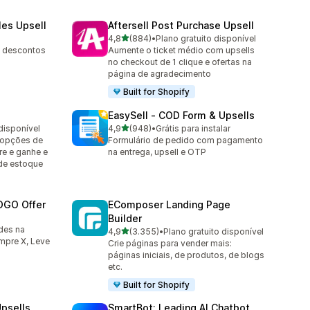
les Upsell
Aftersell Post Purchase Upsell
de 5 estrelas
4,8
(884)
•
Plano gratuito disponível
884 avaliações ao todo
, descontos
Aumente o ticket médio com upsells
no checkout de 1 clique e ofertas na
página de agradecimento
Built for Shopify
EasySell ‑ COD Form & Upsells
de 5 estrelas
disponível
4,9
(948)
•
Grátis para instalar
948 avaliações ao todo
 opções de
Formulário de pedido com pagamento
re e ganhe e
na entrega, upsell e OTP
de estoque
OGO Offer
EComposer Landing Page
Builder
des na
de 5 estrelas
4,9
(3.355)
•
Plano gratuito disponível
3355 avaliações ao todo
pre X, Leve
Crie páginas para vender mais:
páginas iniciais, de produtos, de blogs
etc.
Built for Shopify
psells
SmartBot: Leading AI Chatbot