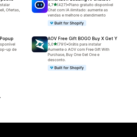
de 5 estrelas
stalar
4,7
(427)
•
Plano gratuito disponível
427 avaliações ao todo
ll, Ofertas,
Chat com IA ilimitado: aumente as
vendas e melhore o atendimento
Built for Shopify
 Popup
AOV Free Gift BOGO Buy X Get Y
de 5 estrelas
isponível
5,0
(791)
•
Grátis para instalar
791 avaliações ao todo
op-up de
Aumente o AOV com Free Gift With
Purchase, Buy One Get One e
desconto.
Built for Shopify