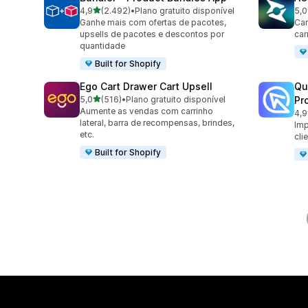
de 5 estrelas
4,9
(2.492)
•
Plano gratuito disponível
5,0
2492 avaliações ao todo
772
Ganhe mais com ofertas de pacotes,
Car
upsells de pacotes e descontos por
car
quantidade
Built for Shopify
Ego Cart Drawer Cart Upsell
Qu
de 5 estrelas
5,0
(516)
•
Plano gratuito disponível
Pr
516 avaliações ao todo
Aumente as vendas com carrinho
4,9
430
lateral, barra de recompensas, brindes,
Imp
etc.
cli
Built for Shopify