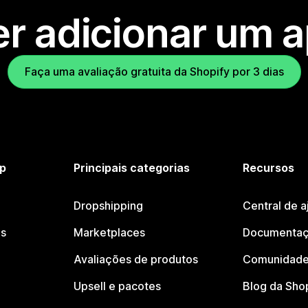
r adicionar um 
Faça uma avaliação gratuita da Shopify por 3 dias
p
Principais categorias
Recursos
Dropshipping
Central de a
os
Marketplaces
Documentaç
Avaliações de produtos
Comunidade
Upsell e pacotes
Blog da Sho