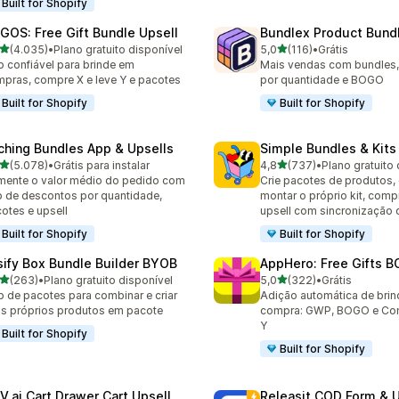
Built for Shopify
GOS: Free Gift Bundle Upsell
Bundlex Product Bund
de 5 estrelas
de 5 estrelas
(4.035)
•
Plano gratuito disponível
5,0
(116)
•
Grátis
5 avaliações ao todo
116 avaliações ao todo
 confiável para brinde em
Mais vendas com bundles
pras, compre X e leve Y e pacotes
por quantidade e BOGO
Built for Shopify
Built for Shopify
ching Bundles App & Upsells
Simple Bundles & Kits
de 5 estrelas
de 5 estrelas
(5.078)
•
Grátis para instalar
4,8
(737)
•
Plano gratuito 
8 avaliações ao todo
737 avaliações ao todo
ente o valor médio do pedido com
Crie pacotes de produtos,
 de descontos por quantidade,
montar o próprio kit, comp
otes e upsell
upsell com sincronização 
Built for Shopify
Built for Shopify
sify Box Bundle Builder BYOB
AppHero: Free Gifts B
de 5 estrelas
de 5 estrelas
(263)
•
Plano gratuito disponível
5,0
(322)
•
Grátis
 avaliações ao todo
322 avaliações ao todo
 de pacotes para combinar e criar
Adição automática de brin
s próprios produtos em pacote
compra: GWP, BOGO e Com
Y
Built for Shopify
Built for Shopify
V.ai Cart Drawer Cart Upsell
Releasit COD Form & U