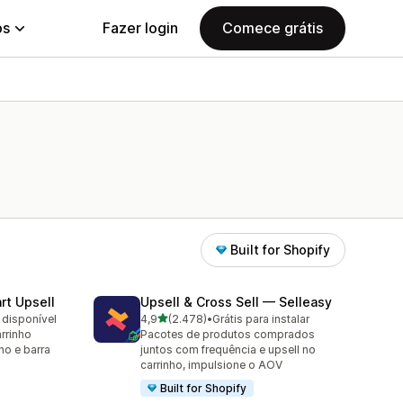
ps
Fazer login
Comece grátis
Built for Shopify
rt Upsell
Upsell & Cross Sell — Selleasy
de 5 estrelas
 disponível
4,9
(2.478)
•
Grátis para instalar
2478 avaliações ao todo
rrinho
Pacotes de produtos comprados
nho e barra
juntos com frequência e upsell no
carrinho, impulsione o AOV
Built for Shopify