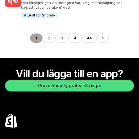
193 recensioner totalt
Öka försäljningen via utdragbar varukorg, merförsäljning och
fixerad "Lägg i varukorg"-rad
Built for Shopify
1
2
3
4
44
Vill du lägga till en app?
Prova Shopify gratis i 3 dagar