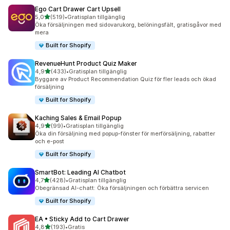
Ego Cart Drawer Cart Upsell
av 5 stjärnor
5,0
(519)
•
Gratisplan tillgänglig
519 recensioner totalt
Öka försäljningen med sidovarukorg, belöningsfält, gratisgåvor med
mera
Built for Shopify
RevenueHunt Product Quiz Maker
av 5 stjärnor
4,9
(433)
•
Gratisplan tillgänglig
433 recensioner totalt
Byggare av Product Recommendation Quiz för fler leads och ökad
försäljning
Built for Shopify
Kaching Sales & Email Popup
av 5 stjärnor
4,9
(99)
•
Gratisplan tillgänglig
99 recensioner totalt
Öka din försäljning med popup-fönster för merförsäljning, rabatter
och e-post
Built for Shopify
SmartBot: Leading AI Chatbot
av 5 stjärnor
4,7
(428)
•
Gratisplan tillgänglig
428 recensioner totalt
Obegränsad AI-chatt: Öka försäljningen och förbättra servicen
Built for Shopify
EA • Sticky Add to Cart Drawer
av 5 stjärnor
4,8
(193)
•
Gratis