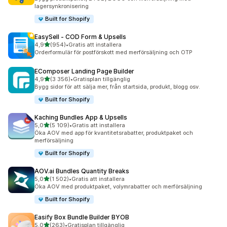
lagersynkronisering
Built for Shopify
EasySell ‑ COD Form & Upsells
av 5 stjärnor
4,9
(954)
•
Gratis att installera
954 recensioner totalt
Orderformulär för postförskott med merförsäljning och OTP
EComposer Landing Page Builder
av 5 stjärnor
4,9
(3 356)
•
Gratisplan tillgänglig
3356 recensioner totalt
Bygg sidor för att sälja mer, från startsida, produkt, blogg osv.
Built for Shopify
Kaching Bundles App & Upsells
av 5 stjärnor
5,0
(5 109)
•
Gratis att installera
5109 recensioner totalt
Öka AOV med app för kvantitetsrabatter, produktpaket och
merförsäljning
Built for Shopify
AOV.ai Bundles Quantity Breaks
av 5 stjärnor
5,0
(1 502)
•
Gratis att installera
1502 recensioner totalt
Öka AOV med produktpaket, volymrabatter och merförsäljning
Built for Shopify
Easify Box Bundle Builder BYOB
av 5 stjärnor
5,0
(263)
•
Gratisplan tillgänglig