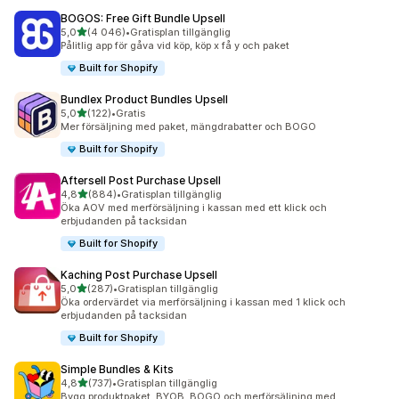
BOGOS: Free Gift Bundle Upsell
av 5 stjärnor
5,0
(4 046)
•
Gratisplan tillgänglig
4046 recensioner totalt
Pålitlig app för gåva vid köp, köp x få y och paket
Built for Shopify
Bundlex Product Bundles Upsell
av 5 stjärnor
5,0
(122)
•
Gratis
122 recensioner totalt
Mer försäljning med paket, mängdrabatter och BOGO
Built for Shopify
Aftersell Post Purchase Upsell
av 5 stjärnor
4,8
(884)
•
Gratisplan tillgänglig
884 recensioner totalt
Öka AOV med merförsäljning i kassan med ett klick och
erbjudanden på tacksidan
Built for Shopify
Kaching Post Purchase Upsell
av 5 stjärnor
5,0
(287)
•
Gratisplan tillgänglig
287 recensioner totalt
Öka ordervärdet via merförsäljning i kassan med 1 klick och
erbjudanden på tacksidan
Built for Shopify
Simple Bundles & Kits
av 5 stjärnor
4,8
(737)
•
Gratisplan tillgänglig
737 recensioner totalt
Bygg produktpaket, BYOB, BOGO och merförsäljning med