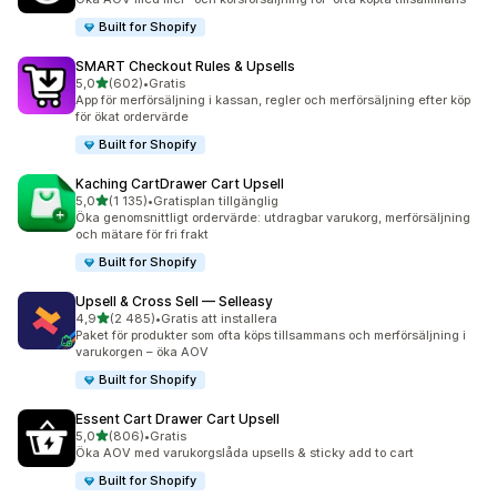
Built for Shopify
SMART Checkout Rules & Upsells
av 5 stjärnor
5,0
(602)
•
Gratis
602 recensioner totalt
App för merförsäljning i kassan, regler och merförsäljning efter köp
för ökat ordervärde
Built for Shopify
Kaching CartDrawer Cart Upsell
av 5 stjärnor
5,0
(1 135)
•
Gratisplan tillgänglig
1135 recensioner totalt
Öka genomsnittligt ordervärde: utdragbar varukorg, merförsäljning
och mätare för fri frakt
Built for Shopify
Upsell & Cross Sell — Selleasy
av 5 stjärnor
4,9
(2 485)
•
Gratis att installera
2485 recensioner totalt
Paket för produkter som ofta köps tillsammans och merförsäljning i
varukorgen – öka AOV
Built for Shopify
Essent Cart Drawer Cart Upsell
av 5 stjärnor
5,0
(806)
•
Gratis
806 recensioner totalt
Öka AOV med varukorgslåda upsells & sticky add to cart
Built for Shopify