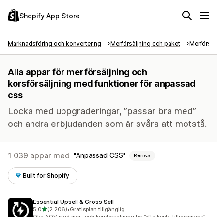
Shopify App Store
Marknadsföring och konvertering
Merförsäljning och paket
Merförsäl
Alla appar för merförsäljning och
korsförsäljning med funktioner för anpassad
css
Locka med uppgraderingar, ”passar bra med”
och andra erbjudanden som är svåra att motstå.
1 039 appar med
Anpassad CSS
Rensa
Built for Shopify
Essential Upsell & Cross Sell
av 5 stjärnor
5,0
(2 206)
•
Gratisplan tillgänglig
2206 recensioner totalt
Öka AOV med mer- och korsförsäljning för ”ofta köpta tillsammans”