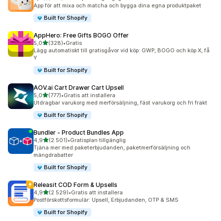
263 recensioner totalt
App för att mixa och matcha och bygga dina egna produktpaket
Built for Shopify
AppHero: Free Gifts BOGO Offer
av 5 stjärnor
5,0
(328)
•
Gratis
328 recensioner totalt
Lägg automatiskt till gratisgåvor vid köp: GWP, BOGO och köp X, få
Y
Built for Shopify
AOV.ai Cart Drawer Cart Upsell
av 5 stjärnor
5,0
(777)
•
Gratis att installera
777 recensioner totalt
Utdragbar varukorg med merförsäljning, fäst varukorg och fri frakt
Built for Shopify
Bundler ‑ Product Bundles App
av 5 stjärnor
4,9
(2 501)
•
Gratisplan tillgänglig
2501 recensioner totalt
Tjäna mer med paketerbjudanden, paketmerförsäljning och
mängdrabatter
Built for Shopify
Releasit COD Form & Upsells
av 5 stjärnor
4,9
(2 529)
•
Gratis att installera
2529 recensioner totalt
Postförskottsformulär: Upsell, Erbjudanden, OTP & SMS
Built for Shopify